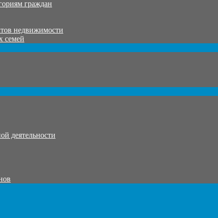
гориям граждан
ктов недвижимости
х семей
ой деятельности
нов