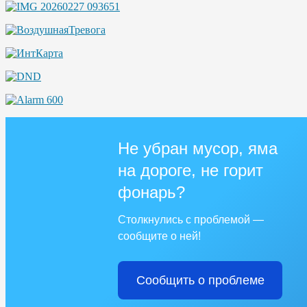
Не убран мусор, яма
на дороге, не горит
фонарь?
Столкнулись с проблемой —
сообщите о ней!
Сообщить о проблеме