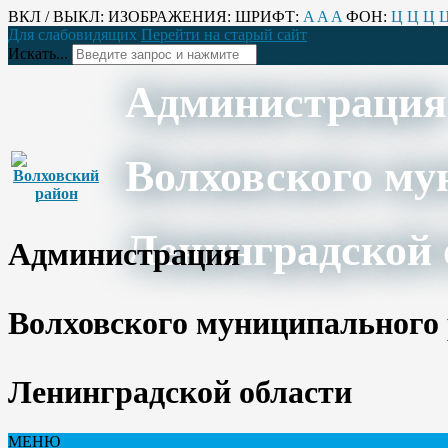
ВКЛ / ВЫКЛ:
ИЗОБРАЖЕНИЯ:
ШРИФТ:
A
A
A
ФОН:
Ц
Ц
Ц
Для слабовидящих
Перейти на старый сайт
Искать...
Администрация
Волховского му
Ленинградской 
Администрация
Волховского муниципального
Ленинградской области
МЕНЮ