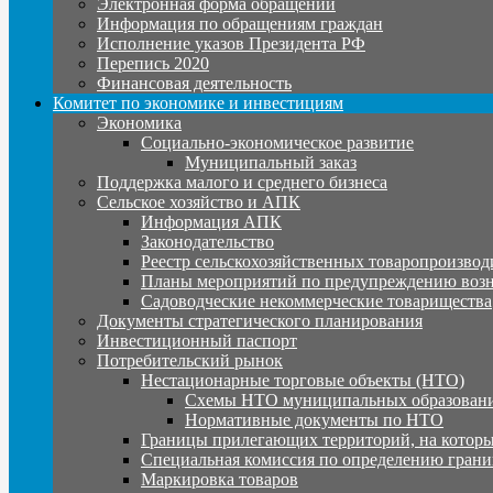
Электронная форма обращений
Информация по обращениям граждан
Исполнение указов Президента РФ
Перепись 2020
Финансовая деятельность
Комитет по экономике и инвестициям
Экономика
Социально-экономическое развитие
Муниципальный заказ
Поддержка малого и среднего бизнеса
Сельское хозяйство и АПК
Информация АПК
Законодательство
Реестр сельскохозяйственных товаропроизвод
Планы мероприятий по предупреждению воз
Садоводческие некоммерческие товарищества
Документы стратегического планирования
Инвестиционный паспорт
Потребительский рынок
Нестационарные торговые объекты (НТО)
Схемы НТО муниципальных образовани
Нормативные документы по НТО
Границы прилегающих территорий, на которы
Специальная комиссия по определению грани
Маркировка товаров