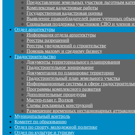
Предоставление земельных участков льготным кате
Комплексные кадастровые работы
Государственная кадастровая оценка
Выявление правообладателей ранее учтенных объе
Социальная поддержка участников СВО и членов и
Отдел архитектуры
Информация отдела архитектуры
Реестры разрешений
Реестры уведомлений о строительстве
Помощь малому и среднему бизнесу
Градостроительство
Документы территориального планирования
Градостроительное зонирование
Документация по планировке территории
Градостроительный план земельного участка
Информационные системы в сфере градостроительн
Программы комплексного развития
Дополнительные процедуры
Мастер-план г. Волхов
Схемы рекламных конструкций
Размещение временных нестационарных аттракцио
Муниципальный контроль
Комитет по образованию
Отдел по спорту, молодежной политике
Отдел по культуре и туризму