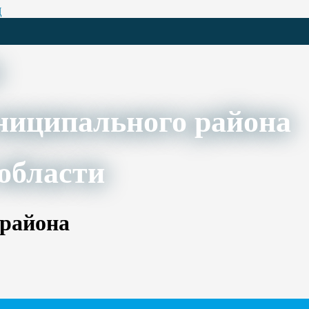
Ц
ниципального района
области
 района