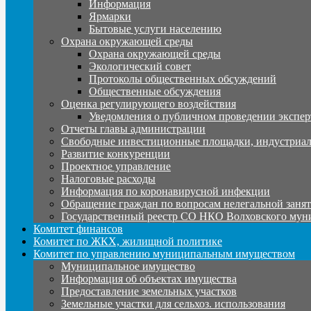
Информация
Ярмарки
Бытовые услуги населению
Охрана окружающей среды
Охрана окружающей среды
Экологический совет
Протоколы общественных обсуждений
Общественные обсуждения
Оценка регулирующего воздействия
Уведомления о публичном проведении экспер
Отчеты главы администрации
Свободные инвестиционные площадки, индустриал
Развитие конкуренции
Проектное управление
Налоговые расходы
Информация по коронавирусной инфекции
Обращение граждан по вопросам нелегальной заня
Государственный реестр СО НКО Волховского мун
Комитет финансов
Комитет по ЖКХ, жилищной политике
Комитет по управлению муниципальным имуществом
Муниципальное имущество
Информация об объектах имущества
Предоставление земельных участков
Земельные участки для сельхоз. использования