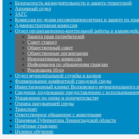
Безопасность жизнедеятельности и защита территорий
Архивный отдел
ЗАГС
Комиссия по делам несовершеннолетних и защите их пра
Административная комиссия
Отдел организационно-контрольной работы и взаимодей
Защита прав потребителей
Совет старост
Общественный совет
Общественные организации
Инициативные комиссии
Информация по обращениям граждан
Реализация 10-оз
Отдел муниципальной службы и кадров
Формирование комфортной городской среды
Инвестиционный климат Волховского муниципального р
Сведения, подлежащие предоставлению с использование
Управление по опеке и попечительству
Охрана окружающей среды
Транспорт
Ответственное обращение с животными
Приемная Губернатора Ленинградской области
Почётные граждане
Целевое обучение