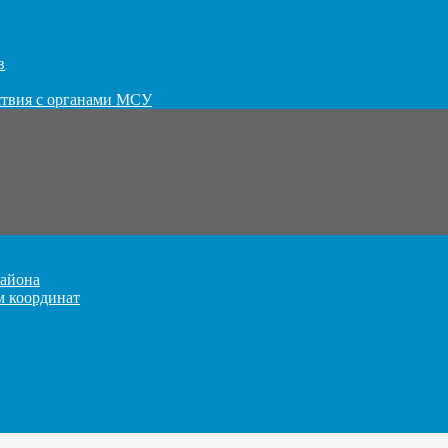
в
ствия с органами МСУ
айона
м координат