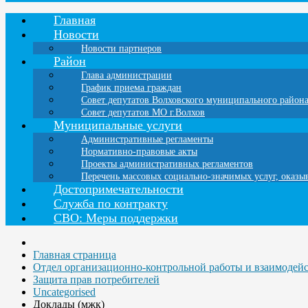
Главная
Новости
Новости партнеров
Район
Глава администрации
График приема граждан
Совет депутатов Волховского муниципального район
Совет депутатов МО г.Волхов
Муниципальные услуги
Административные регламенты
Нормативно-правовые акты
Проекты административных регламентов
Перечень массовых социально-значимых услуг, оказ
Достопримечательности
Служба по контракту
СВО: Меры поддержки
Главная страница
Отдел организационно-контрольной работы и взаимодей
Защита прав потребителей
Uncategorised
Доклады (мжк)