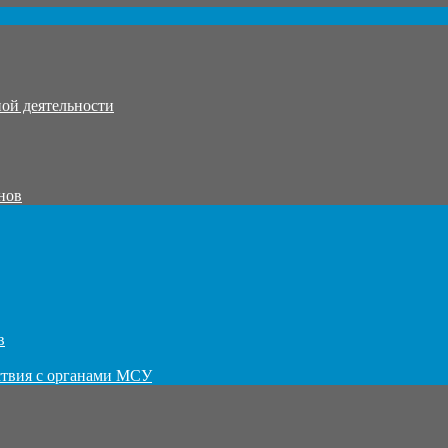
ой деятельности
нов
в
ствия с органами МСУ