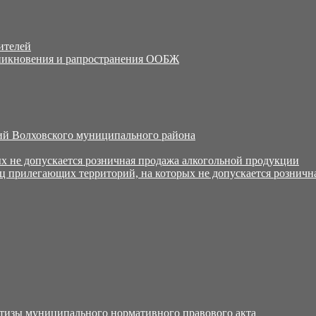
ителей
никновения и рапространения ООБЖ
й Волховского муниципального района
х не допускается розничная продажа алкогольной продукции
ц прилегающих территорий, на которых не допускается розничн
тизы муниципального нормативного правового акта