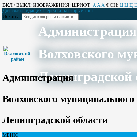
ВКЛ / ВЫКЛ:
ИЗОБРАЖЕНИЯ:
ШРИФТ:
A
A
A
ФОН:
Ц
Ц
Ц
Для слабовидящих
Перейти на старый сайт
Искать...
Администрация
Волховского му
Ленинградской 
Администрация
Волховского муниципального
Ленинградской области
МЕНЮ