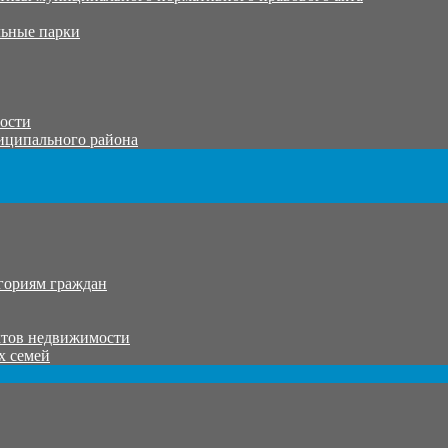
ьные парки
тости
иципального района
гориям граждан
ктов недвижимости
х семей