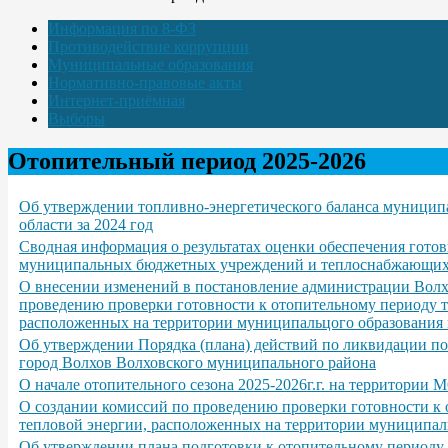
Информация по 8-ФЗ
Противодействие коррупции
Муниципальные образования
Нормативно-правовые акты
Интернет-приёмная
Выборы
Отопительный период 2025-2026
Об утверждении топливно-энергетического баланса муницип
области за 2024 год
Сводная информация о результатах оценки обеспечения готов
муниципальных бюджетных учреждений и теплоснабжающих о
О внесении изменений в постановление администрации Волхо
проведению проверки готовности к отопительному периоду т
расположенных на территории муниципальцого образования 
Об утверждении Порядка (плана) действий по ликвидации п
город Волхов Волховского муниципального района
О начале отопительного сезона 2025-2026г.г. на территории 
О создании комиссий по проведению проверки готовности к
тепловой энергии, расположенных на территории муниципал
Об утверждении плана подготовки к отопительному периоду 