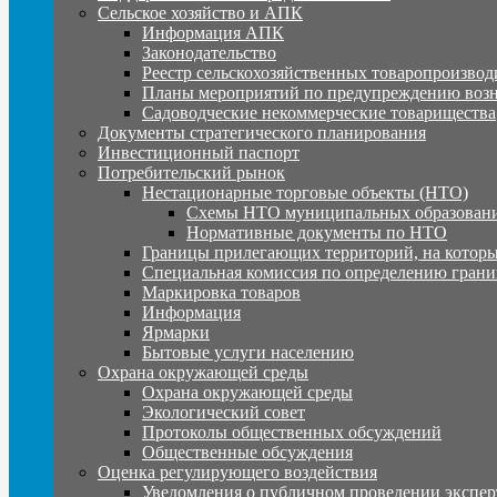
Сельское хозяйство и АПК
Информация АПК
Законодательство
Реестр сельскохозяйственных товаропроизвод
Планы мероприятий по предупреждению воз
Садоводческие некоммерческие товарищества
Документы стратегического планирования
Инвестиционный паспорт
Потребительский рынок
Нестационарные торговые объекты (НТО)
Схемы НТО муниципальных образовани
Нормативные документы по НТО
Границы прилегающих территорий, на которы
Специальная комиссия по определению грани
Маркировка товаров
Информация
Ярмарки
Бытовые услуги населению
Охрана окружающей среды
Охрана окружающей среды
Экологический совет
Протоколы общественных обсуждений
Общественные обсуждения
Оценка регулирующего воздействия
Уведомления о публичном проведении экспер