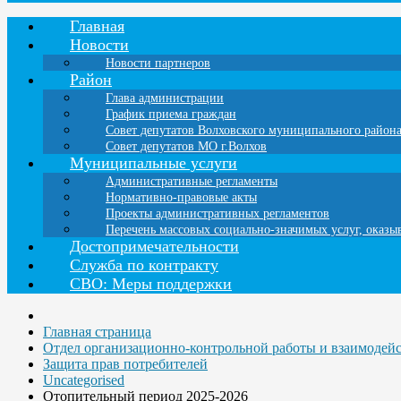
Главная
Новости
Новости партнеров
Район
Глава администрации
График приема граждан
Совет депутатов Волховского муниципального район
Совет депутатов МО г.Волхов
Муниципальные услуги
Административные регламенты
Нормативно-правовые акты
Проекты административных регламентов
Перечень массовых социально-значимых услуг, оказ
Достопримечательности
Служба по контракту
СВО: Меры поддержки
Главная страница
Отдел организационно-контрольной работы и взаимодей
Защита прав потребителей
Uncategorised
Отопительный период 2025-2026