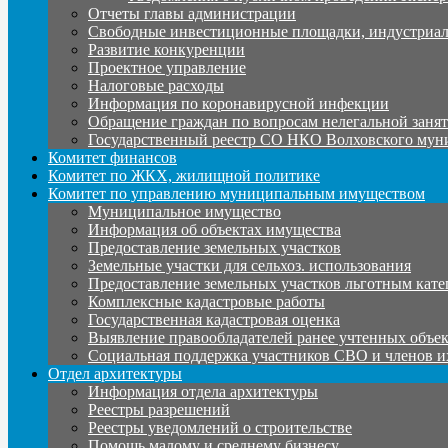
Отчеты главы администрации
Свободные инвестиционные площадки, индустриал
Развитие конкуренции
Проектное управление
Налоговые расходы
Информация по коронавирусной инфекции
Обращение граждан по вопросам нелегальной заня
Государственный реестр СО НКО Волховского мун
Комитет финансов
Комитет по ЖКХ, жилищной политике
Комитет по управлению муниципальным имуществом
Муниципальное имущество
Информация об объектах имущества
Предоставление земельных участков
Земельные участки для сельхоз. использования
Предоставление земельных участков льготным кате
Комплексные кадастровые работы
Государственная кадастровая оценка
Выявление правообладателей ранее учтенных объе
Социальная поддержка участников СВО и членов и
Отдел архитектуры
Информация отдела архитектуры
Реестры разрешений
Реестры уведомлений о строительстве
Помощь малому и среднему бизнесу