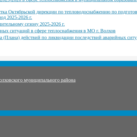
тка Октябрьской дирекции по тепловодоснабжению по подготов
од 2025-2026 г.
тельному сезону 2025-2026 г.
ных ситуаций в сфере теплоснабжения в МО г. Волхов
а (Плана) действий по ликвидации последствий аварийных ситу
олховского муниципального района