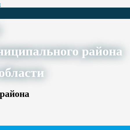
Ц
ниципального района
области
 района