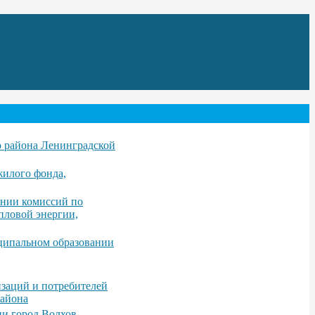
о района Ленинградской
жилого фонда,
ании комиссий по
пловой энергии,
иципальном образовании
заций и потребителей
района
ии город Волхов