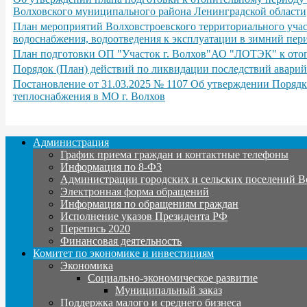
Волховского муниципального района Ленинградской области
План мероприятий Волховстроевского территориального учас
водоснабжения, водоотведения к эксплуатации в зимний пери
План подготовки ОП "Участок г. Волхов"АО "ЛОТЭК" к отопи
Порядок (План) действий по ликвидации последствий аварий
Постановление от 31.03.2025 № 1107 Об утверждении Порядк
теплоснабжения в МО г. Волхов
Администрация
График приема граждан и контактные телефоны
Информация по 8-ФЗ
Администрации городских и сельских поселений В
Электронная форма обращений
Информация по обращениям граждан
Исполнение указов Президента РФ
Перепись 2020
Финансовая деятельность
Комитет по экономике и инвестициям
Экономика
Социально-экономическое развитие
Муниципальный заказ
Поддержка малого и среднего бизнеса