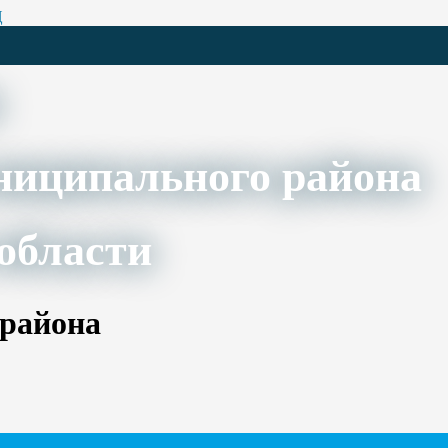
Ц
ниципального района
области
 района