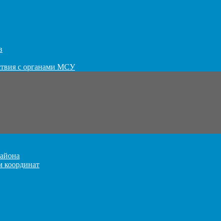
в
ствия с органами МСУ
айона
м координат