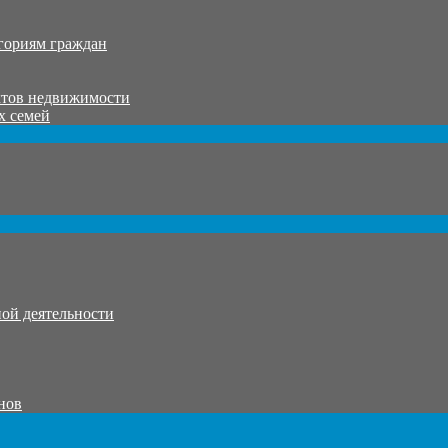
гориям граждан
ктов недвижимости
х семей
ой деятельности
нов