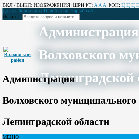
ВКЛ / ВЫКЛ:
ИЗОБРАЖЕНИЯ:
ШРИФТ:
A
A
A
ФОН:
Ц
Ц
Ц
Для слабовидящих
Перейти на старый сайт
Искать...
Администрация
Волховского му
Ленинградской 
Администрация
Волховского муниципального
Ленинградской области
МЕНЮ