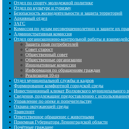
Отдел по спорту, молодежной политике
Отдел по культуре и туризму
Безопасность жизнедеятельности и защита территорий
Архивный отдел
ЗАГС
Комиссия по делам несовершеннолетних и защите их пра
Административная комиссия
Отдел организационно-контрольной работы и взаимодей
Защита прав потребителей
Совет старост
Общественный совет
Общественные организации
Инициативные комиссии
Информация по обращениям граждан
Реализация 10-оз
Отдел муниципальной службы и кадров
Формирование комфортной городской среды
Инвестиционный климат Волховского муниципального р
Сведения, подлежащие предоставлению с использование
Управление по опеке и попечительству
Охрана окружающей среды
Транспорт
Ответственное обращение с животными
Приемная Губернатора Ленинградской области
Почётные граждане