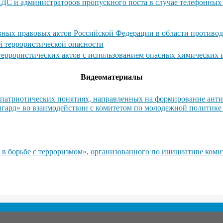
ДДС и администраторов пропускного поста в случае телефонны
ных правовых актов Российской Федерации в области противод
й террористической опасности
 террористических актов с использованием опасных химических
Видеоматериалы
атриотических понятиях, направленных на формирование антит
гард» во взаимодействии с комитетом по молодежной политике
 в борьбе с терроризмом», организованного по инициативе ком