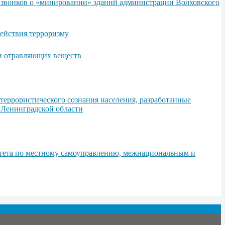
х звонков о «минировании» зданий администрации Волховского
ействия терроризму
 и отравляющих веществ
еррористического сознания населения, разработанные
 Ленинградской области
итета по местному самоуправлению, межнациональным и