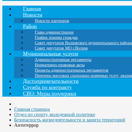
Главная
Новости
Новости партнеров
Район
Глава администрации
График приема граждан
Совет депутатов Волховского муниципального район
Совет депутатов МО г.Волхов
Муниципальные услуги
Административные регламенты
Нормативно-правовые акты
Проекты административных регламентов
Перечень массовых социально-значимых услуг, оказ
Достопримечательности
Служба по контракту
СВО: Меры поддержки
Главная страница
Отдел по спорту, молодежной политике
Безопасность жизнедеятельности и защита территорий
Антитеррор