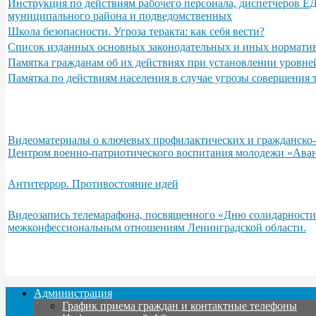
Инструкция по действиям рабочего персонала, диспетчеров Е
муниципального района и подведомственных
Школа безопасности. Угроза теракта: как себя вести?
Список изданных основных законодательных и иных норматив
Памятка гражданам об их действиях при установлении уровне
Памятка по действиям населения в случае угрозы совершения
Видеоматериалы о ключевых профилактических и гражданско-п
Центром военно-патриотического воспитания молодежи «Аван
Антитеррор. Противостояние идей
Видеозапись телемарафона, посвященного «Дню солидарности
межконфессиональным отношениям Ленинградской области.
Администрация
График приема граждан и контактные телефоны