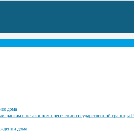
иее дома
игрантам в незаконном пресечении государственной границы 
ождении дома