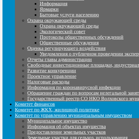
Информация
Ярмарки
Бытовые услуги населению
Охрана окружающей среды
Охрана окружающей среды
Экологический совет
Протоколы общественных обсуждений
Общественные обсуждения
Оценка регулирующего воздействия
Уведомления о публичном проведении экспер
Отчеты главы администрации
Свободные инвестиционные площадки, индустриал
Развитие конкуренции
Проектное управление
Налоговые расходы
Информация по коронавирусной инфекции
Обращение граждан по вопросам нелегальной заня
Государственный реестр СО НКО Волховского мун
Комитет финансов
Комитет по ЖКХ, жилищной политике
Комитет по управлению муниципальным имуществом
Муниципальное имущество
Информация об объектах имущества
Предоставление земельных участков
Земельные участки для сельхоз. использования