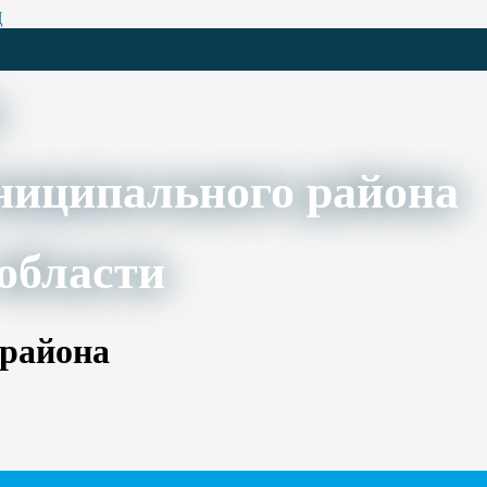
Ц
ниципального района
области
 района