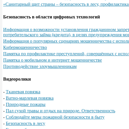
«Санитарный щит страны – безопасность в лесу, профилактика
Безопасность в области цифровых технологий
Информация о возможности установления гражданином запрета
потребительского займа (кредита), в целях предупреждения м
Информация о популярных сценариях мошенничества с испол
Кибермошенничество
Памятка по профилактике преступлений, совершённых с исп
Памятка о мобильном и интернет мошенничестве
Противодействие злоумышленникам
Видеоролики
-
Тканевая повязка
-
Ватно-марлевая повязка
-
Природные пожары
-
Пал сухой травы и отдых на природе. Ответственность
-
Соблюдайте меры пожарной безопасности в быту
-
Безопасность в лесу