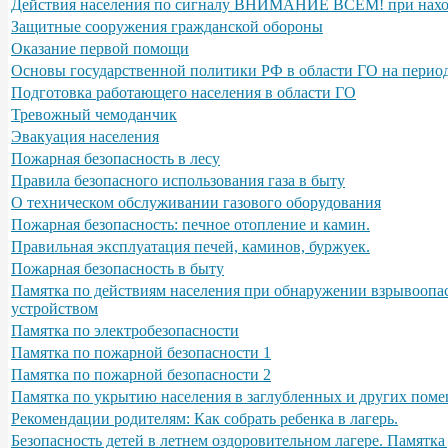
Действия населения по сигналу ВНИМАНИЕ ВСЕМ! при нахо
Защитные сооружения гражданской обороны
Оказание первой помощи
Основы государственной политики РФ в области ГО на период
Подготовка работающего населения в области ГО
Тревожный чемоданчик
Эвакуация населения
Пожарная безопасность в лесу
Правила безопасного использования газа в быту
О техническом обслуживании газового оборудования
Пожарная безопасность: печное отопление и камин.
Правильная эксплуатация печей, каминов, буржуек.
Пожарная безопасность в быту
Памятка по действиям населения при обнаружении взрывоопа
устройством
Памятка по электробезопасности
Памятка по пожарной безопасности 1
Памятка по пожарной безопасности 2
Памятка по укрытию населения в заглубленных и других поме
Рекомендации родителям: Как собрать ребенка в лагерь.
Безопасность детей в летнем оздоровительном лагере. Памятка 