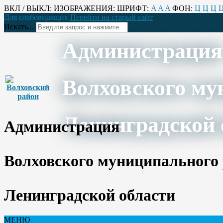
ВКЛ / ВЫКЛ:
ИЗОБРАЖЕНИЯ:
ШРИФТ:
A
A
A
ФОН:
Ц
Ц
Ц
Для слабовидящих
Перейти на старый сайт
Искать...
Администрация
Волховского му
Ленинградской 
Администрация
Волховского муниципального
Ленинградской области
МЕНЮ