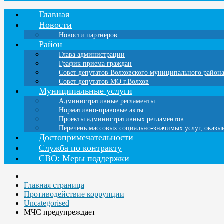
Главная
Новости
Новости партнеров
Район
Глава администрации
График приема граждан
Совет депутатов Волховского муниципального район
Совет депутатов МО г.Волхов
Муниципальные услуги
Административные регламенты
Нормативно-правовые акты
Проекты административных регламентов
Перечень массовых социально-значимых услуг, оказ
Достопримечательности
Служба по контракту
СВО: Меры поддержки
Главная страница
Противодействие коррупции
Uncategorised
МЧС предупреждает