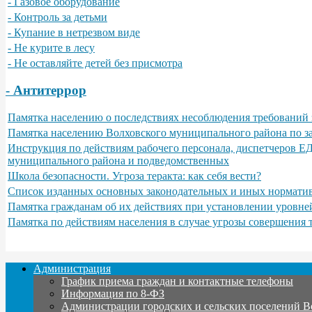
- Газовое оборудование
- Контроль за детьми
- Купание в нетрезвом виде
- Не курите в лесу
- Не оставляйте детей без присмотра
- Антитеррор
Памятка населению о последствиях несоблюдения требований 
Памятка населению Волховского муниципального района по з
Инструкция по действиям рабочего персонала, диспетчеров Е
муниципального района и подведомственных
Школа безопасности. Угроза теракта: как себя вести?
Список изданных основных законодательных и иных норматив
Памятка гражданам об их действиях при установлении уровне
Памятка по действиям населения в случае угрозы совершения
Администрация
График приема граждан и контактные телефоны
Информация по 8-ФЗ
Администрации городских и сельских поселений В