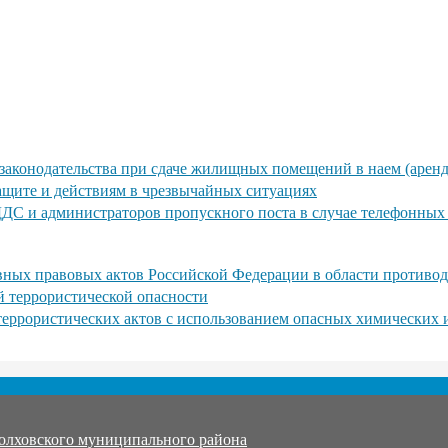
законодательства при сдаче жилищных помещений в наем (аренд
ащите и действиям в чрезвычайных ситуациях
ДДС и администраторов пропускного поста в случае телефонны
ных правовых актов Российской Федерации в области противод
й террористической опасности
 террористических актов с использованием опасных химических
олховского муниципального района