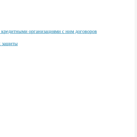
е кредитными организациями с ним договоров
х защиты