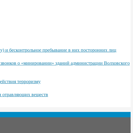
у) и бесконтрольное пребывание в них посторонних лиц
х звонков о «минировании» зданий администрации Волховского
ействия терроризму
 и отравляющих веществ