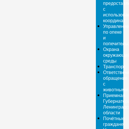
предоставл
с
использова
координат
Управление
по опеке
и
попечитель
Охрана
окружающе
среды
Транспорт
Ответствен
обращение
с
животными
Приемная
Губернатор
Ленинградс
области
Почётные
граждане