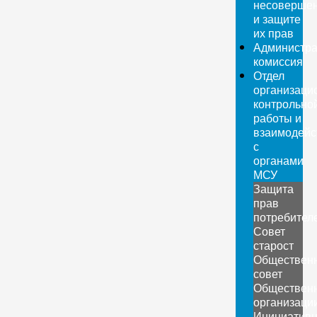
несовершен
и защите
их прав
Администра
комиссия
Отдел
организаци
контрольно
работы и
взаимодейс
с
органами
МСУ
Защита
прав
потребител
Совет
старост
Обществен
совет
Обществен
организаци
Инициатив