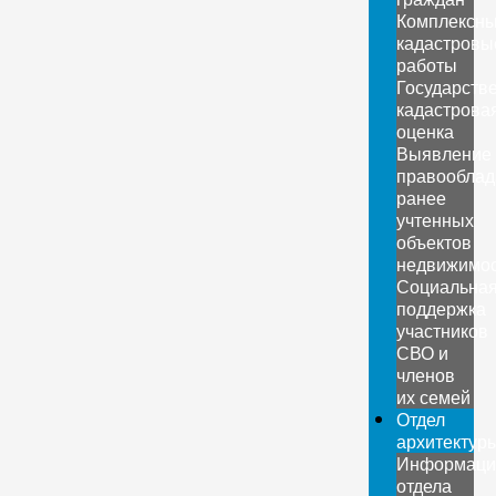
Комплексн
кадастровы
работы
Государств
кадастрова
оценка
Выявление
правооблад
ранее
учтенных
объектов
недвижимо
Социальна
поддержка
участников
СВО и
членов
их семей
Отдел
архитектур
Информаци
отдела