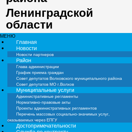
Ленинградской
области
МЕНЮ
Главная
Новости
Новости партнеров
Район
Глава администрации
График приема граждан
Совет депутатов Волховского муниципального района
Совет депутатов МО г.Волхов
Муниципальные услуги
Административные регламенты
Нормативно-правовые акты
Проекты административных регламентов
Перечень массовых социально-значимых услуг,
оказываемых через ЕПГУ
Достопримечательности
Служба по контракту