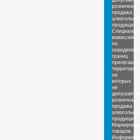
розничная
продажа
алкогольно
продукции
Специальн
комиссия
по
определен
границ
прилегающ
территорий,
на
которых
не
допускаетс
розничная
продажа
алкогольно
продукции
Маркировка
товаров
Информаци