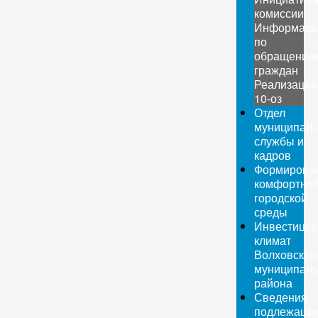
комиссии
Информаци
по
обращения
граждан
Реализация
10-оз
Отдел
муниципаль
службы и
кадров
Формирова
комфортно
городской
среды
Инвестици
климат
Волховског
муниципаль
района
Сведения,
подлежащи