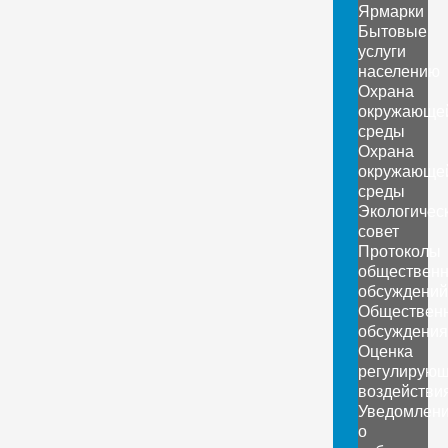
Ярмарки
Бытовые
услуги
населению
Охрана
окружающе
среды
Охрана
окружающе
среды
Экологичес
совет
Протоколы
обществен
обсуждений
Обществен
обсуждения
Оценка
регулирующ
воздействи
Уведомлен
о