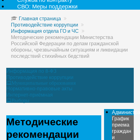
СВО: Меры поддержки
Главная страница
Противодействие коррупции
Информация отдела ГО и ЧС
Методические рекомендации Министерства
Российской Федерации по делам гражданской
обороны, чрезвычайным ситуациям и ликвидации
последствий стихийных бедствий
Информация по 8-ФЗ
Противодействие коррупции
Муниципальные образования
Нормативно-правовые акты
Интернет-приёмная
Выборы
Администр
Методические
График
приема
рекомендации
граждан
и