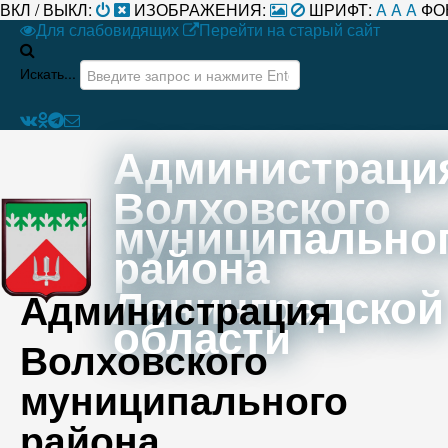
ВКЛ / ВЫКЛ:
ИЗОБРАЖЕНИЯ:
ШРИФТ:
A
A
A
ФО
Для слабовидящих
Перейти на старый сайт
Искать...
Администраци
Волховского
муниципально
района
Ленинградской
Администрация
области
Волховского
муниципального
района