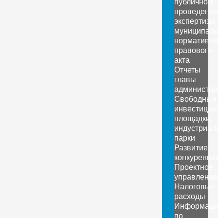
публичном
проведении
экспертизы
муниципаль
нормативно
правового
акта
Отчеты
главы
администра
Свободные
инвестицио
площадки,
индустриал
парки
Развитие
конкуренци
Проектное
управление
Налоговые
расходы
Информаци
по