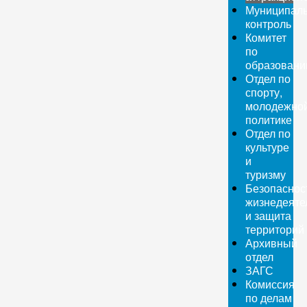
Муниципал
контроль
Комитет
по
образован
Отдел по
спорту,
молодежно
политике
Отдел по
культуре
и
туризму
Безопаснос
жизнедеяте
и защита
территорий
Архивный
отдел
ЗАГС
Комиссия
по делам