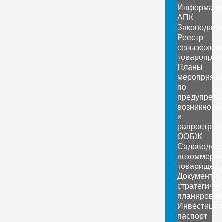
Информаци
АПК
Законодате
Реестр
сельскохоз
товаропрои
Планы
мероприяти
по
предупреж
возникнове
и
рапростран
ООБЖ
Садоводчес
некоммерче
товарищест
Документы
стратегичес
планирован
Инвестици
паспорт