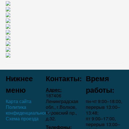
Нижнее
Контакты:
Время
меню
работы:
Адрес:
187406
Карта сайта
Ленинградская
пн-чт 9:00–18:00,
Политика
обл., г.Волхов,
перерыв 13:00–
конфиденциальности
Кировский пр.,
13:48;
Схема проезда
д.32.
пт 9:00–17:00,
перерыв 13:00–
Телефоны: