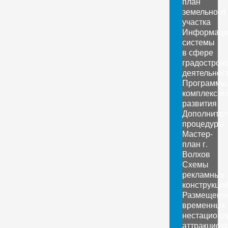
план
земельного
участка
Информаци
системы
в сфере
градострои
деятельнос
Программы
комплексно
развития
Дополните
процедуры
Мастер-
план г.
Волхов
Схемы
рекламных
конструкци
Размещени
временных
нестациона
аттракцион