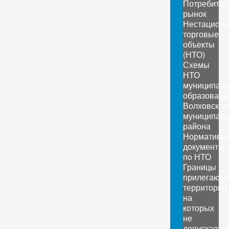
Потребител
рынок
Нестацион
торговые
объекты
(НТО)
Схемы
НТО
муниципал
образовани
Волховског
муниципаль
района
Нормативн
документы
по НТО
Границы
прилегающ
территорий,
на
которых
не
допускаетс