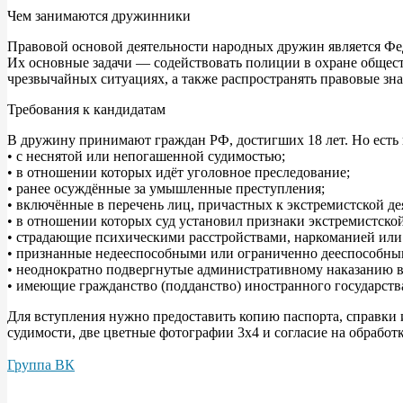
Чем занимаются дружинники
Правовой основой деятельности народных дружин является Фед
Их основные задачи — содействовать полиции в охране общест
чрезвычайных ситуациях, а также распространять правовые зна
Требования к кандидатам
В дружину принимают граждан РФ, достигших 18 лет. Но есть 
• с неснятой или непогашенной судимостью;
• в отношении которых идёт уголовное преследование;
• ранее осуждённые за умышленные преступления;
• включённые в перечень лиц, причастных к экстремистской де
• в отношении которых суд установил признаки экстремистской
• страдающие психическими расстройствами, наркоманией или
• признанные недееспособными или ограниченно дееспособны
• неоднократно подвергнутые административному наказанию в 
• имеющие гражданство (подданство) иностранного государств
Для вступления нужно предоставить копию паспорта, справки и
судимости, две цветные фотографии 3x4 и согласие на обрабо
Группа ВК