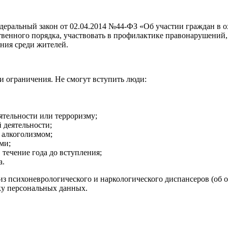
еральный закон от 02.04.2014 №44-ФЗ «Об участии граждан в о
венного порядка, участвовать в профилактике правонарушений, 
ния среди жителей.
и ограничения. Не смогут вступить люди:
ятельности или терроризму;
 деятельности;
 алкоголизмом;
ми;
течение года до вступления;
а.
з психоневрологического и наркологического диспансеров (об о
тку персональных данных.