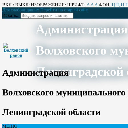
ВКЛ / ВЫКЛ:
ИЗОБРАЖЕНИЯ:
ШРИФТ:
A
A
A
ФОН:
Ц
Ц
Ц
Для слабовидящих
Перейти на старый сайт
Искать...
Администрация
Волховского му
Ленинградской 
Администрация
Волховского муниципального
Ленинградской области
МЕНЮ