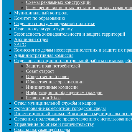
Схемы рекламных конструкций
Размещение временных нестационарных аттракцио
Муниципальный контроль
Комитет по образованию
Отдел по спорту, молодежной политике
Отдел по культуре и туризму
Безопасность жизнедеятельности и защита территорий
Архивный отдел
ЗАГС
Комиссия по делам несовершеннолетних и защите их пра
Административная комиссия
Отдел организационно-контрольной работы и взаимодей
Защита прав потребителей
Совет старост
Общественный совет
Общественные организации
Инициативные комиссии
Информация по обращениям граждан
Реализация 10-оз
Отдел муниципальной службы и кадров
Формирование комфортной городской среды
Инвестиционный климат Волховского муниципального р
Сведения, подлежащие предоставлению с использование
Управление по опеке и попечительству
Охрана окружающей среды