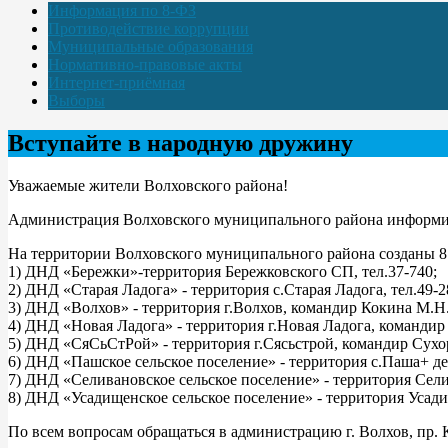
Информация по 8-ФЗ
Противодействие коррупции
Муниципальные образования
Нормативно-правовые акты
Интернет-приёмная
Выборы
Вступайте в народную дружину
Уважаемые жители Волховского района!
Администрация Волховского муниципального района информир
На территории Волховского муниципального района созданы 8
1) ДНД «Бережки»-территория Бережковского СП, тел.37-740;
2) ДНД «Старая Ладога» - территория с.Старая Ладога, тел.49-2
3) ДНД «Волхов» - территория г.Волхов, командир Кокина М.Н.
4) ДНД «Новая Ладога» - территория г.Новая Ладога, командир 
5) ДНД «СяСьСтРой» - территория г.Сясьстрой, командир Сухор
6) ДНД «Пашское сельское поселение» - территория с.Паша+ дер
7) ДНД «Селивановское сельское поселение» - территория Сели
8) ДНД «Усадищенское сельское поселение» - территория Усади
По всем вопросам обращаться в администрацию г. Волхов, пр. Ки