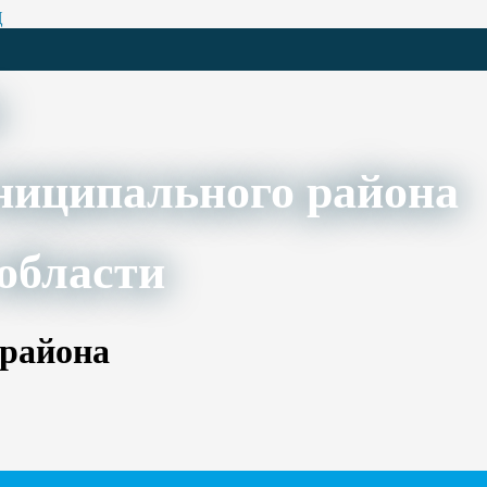
Ц
ниципального района
области
 района