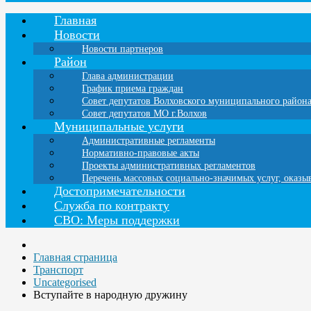
Главная
Новости
Новости партнеров
Район
Глава администрации
График приема граждан
Совет депутатов Волховского муниципального район
Совет депутатов МО г.Волхов
Муниципальные услуги
Административные регламенты
Нормативно-правовые акты
Проекты административных регламентов
Перечень массовых социально-значимых услуг, оказ
Достопримечательности
Служба по контракту
СВО: Меры поддержки
Главная страница
Транспорт
Uncategorised
Вступайте в народную дружину