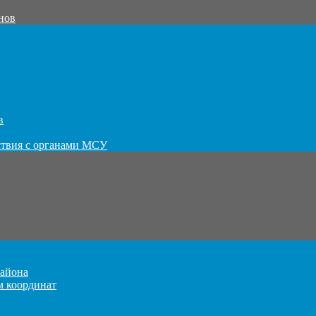
нов
в
ствия с органами МСУ
айона
м координат