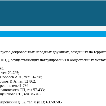
ует о добровольных народных дружинах, созданных на террито
 ДНД, осуществляющих патрулирования в общественных местах 
89;
 тел.79-785;
Соболев А.А., тел.31-898;
уков И.А. тел.52-862;
евни, тел.41-736;
вановского СП, тел.57-433;
щенского СП, тел.34-318
ровский д. 32, тел. 8 (813) 637-97-85