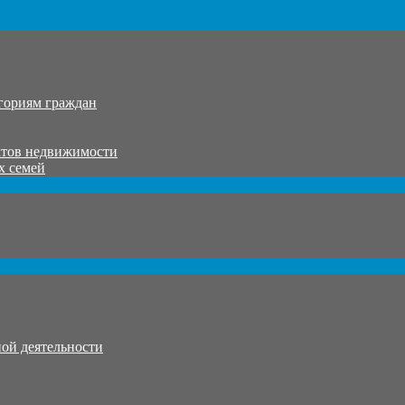
гориям граждан
ктов недвижимости
х семей
ой деятельности