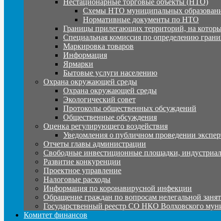
Нестационарные торговые объекты (НТО)
Схемы НТО муниципальных образовани
Нормативные документы по НТО
Границы прилегающих территорий, на которы
Специальная комиссия по определению грани
Маркировка товаров
Информация
Ярмарки
Бытовые услуги населению
Охрана окружающей среды
Охрана окружающей среды
Экологический совет
Протоколы общественных обсуждений
Общественные обсуждения
Оценка регулирующего воздействия
Уведомления о публичном проведении экспер
Отчеты главы администрации
Свободные инвестиционные площадки, индустриал
Развитие конкуренции
Проектное управление
Налоговые расходы
Информация по коронавирусной инфекции
Обращение граждан по вопросам нелегальной заня
Государственный реестр СО НКО Волховского мун
Комитет финансов