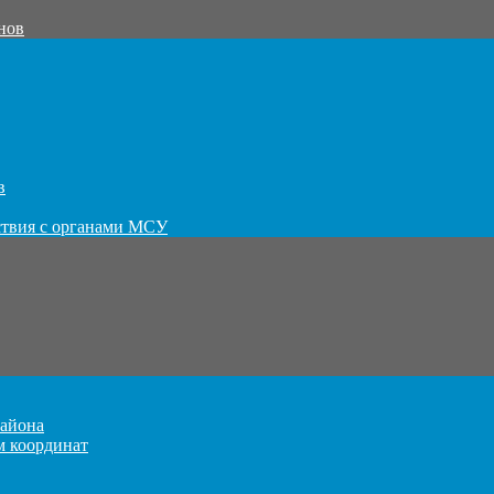
нов
в
ствия с органами МСУ
айона
м координат