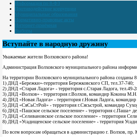
Информация по 8-ФЗ
Противодействие коррупции
Муниципальные образования
Нормативно-правовые акты
Интернет-приёмная
Выборы
Вступайте в народную дружину
Уважаемые жители Волховского района!
Администрация Волховского муниципального района информир
На территории Волховского муниципального района созданы 8
1) ДНД «Бережки»-территория Бережковского СП, тел.37-740;
2) ДНД «Старая Ладога» - территория с.Старая Ладога, тел.49-2
3) ДНД «Волхов» - территория г.Волхов, командир Кокина М.Н.
4) ДНД «Новая Ладога» - территория г.Новая Ладога, командир 
5) ДНД «СяСьСтРой» - территория г.Сясьстрой, командир Сухор
6) ДНД «Пашское сельское поселение» - территория с.Паша+ дер
7) ДНД «Селивановское сельское поселение» - территория Сели
8) ДНД «Усадищенское сельское поселение» - территория Усади
По всем вопросам обращаться в администрацию г. Волхов, пр. Ки