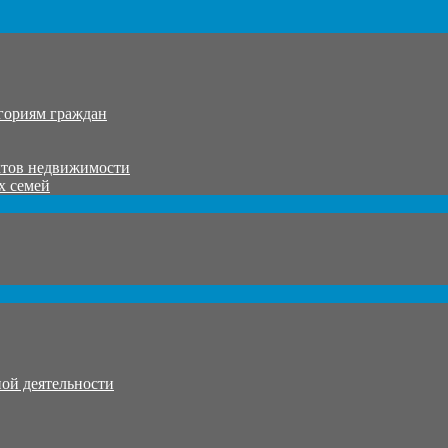
гориям граждан
ктов недвижимости
х семей
ой деятельности