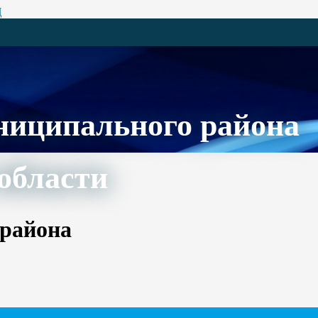
Ц
ниципального района
области
 района