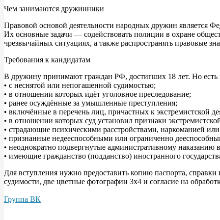
Чем занимаются дружинники
Правовой основой деятельности народных дружин является Фед
Их основные задачи — содействовать полиции в охране общест
чрезвычайных ситуациях, а также распространять правовые зна
Требования к кандидатам
В дружину принимают граждан РФ, достигших 18 лет. Но есть 
• с неснятой или непогашенной судимостью;
• в отношении которых идёт уголовное преследование;
• ранее осуждённые за умышленные преступления;
• включённые в перечень лиц, причастных к экстремистской де
• в отношении которых суд установил признаки экстремистской
• страдающие психическими расстройствами, наркоманией или
• признанные недееспособными или ограниченно дееспособны
• неоднократно подвергнутые административному наказанию в 
• имеющие гражданство (подданство) иностранного государств
Для вступления нужно предоставить копию паспорта, справки и
судимости, две цветные фотографии 3x4 и согласие на обрабо
Группа ВК