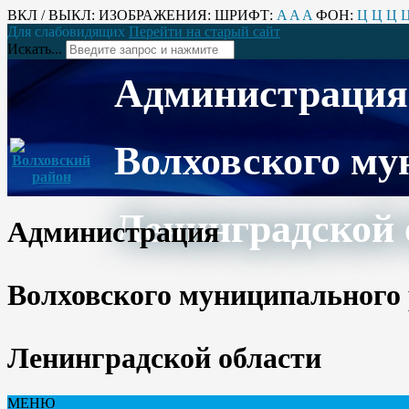
ВКЛ / ВЫКЛ:
ИЗОБРАЖЕНИЯ:
ШРИФТ:
A
A
A
ФОН:
Ц
Ц
Ц
Для слабовидящих
Перейти на старый сайт
Искать...
Администрация
Волховского му
Ленинградской 
Администрация
Волховского муниципального
Ленинградской области
МЕНЮ