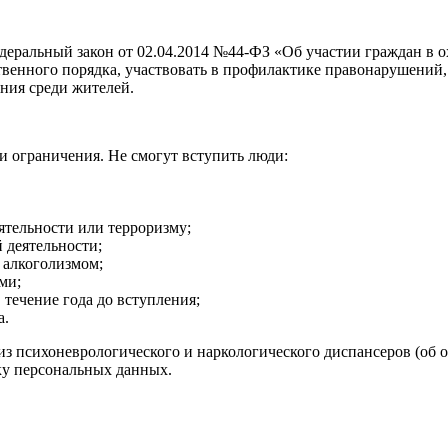
еральный закон от 02.04.2014 №44-ФЗ «Об участии граждан в о
венного порядка, участвовать в профилактике правонарушений, 
ния среди жителей.
и ограничения. Не смогут вступить люди:
ятельности или терроризму;
 деятельности;
 алкоголизмом;
ми;
течение года до вступления;
а.
з психоневрологического и наркологического диспансеров (об о
тку персональных данных.