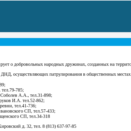
ует о добровольных народных дружинах, созданных на террито
 ДНД, осуществляющих патрулирования в общественных местах 
89;
 тел.79-785;
Соболев А.А., тел.31-898;
уков И.А. тел.52-862;
евни, тел.41-736;
вановского СП, тел.57-433;
щенского СП, тел.34-318
ровский д. 32, тел. 8 (813) 637-97-85