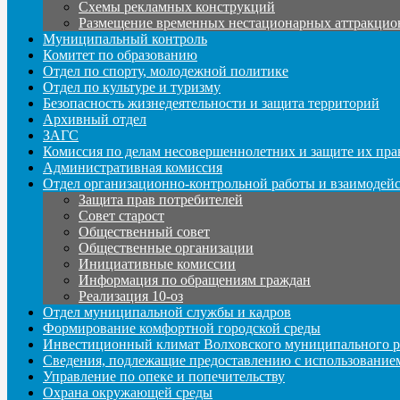
Схемы рекламных конструкций
Размещение временных нестационарных аттракцио
Муниципальный контроль
Комитет по образованию
Отдел по спорту, молодежной политике
Отдел по культуре и туризму
Безопасность жизнедеятельности и защита территорий
Архивный отдел
ЗАГС
Комиссия по делам несовершеннолетних и защите их пра
Административная комиссия
Отдел организационно-контрольной работы и взаимодей
Защита прав потребителей
Совет старост
Общественный совет
Общественные организации
Инициативные комиссии
Информация по обращениям граждан
Реализация 10-оз
Отдел муниципальной службы и кадров
Формирование комфортной городской среды
Инвестиционный климат Волховского муниципального р
Сведения, подлежащие предоставлению с использование
Управление по опеке и попечительству
Охрана окружающей среды