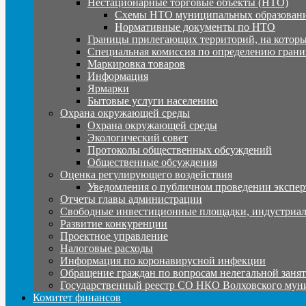
Нестационарные торговые объекты (НТО)
Схемы НТО муниципальных образовани
Нормативные документы по НТО
Границы прилегающих территорий, на которы
Специальная комиссия по определению грани
Маркировка товаров
Информация
Ярмарки
Бытовые услуги населению
Охрана окружающей среды
Охрана окружающей среды
Экологический совет
Протоколы общественных обсуждений
Общественные обсуждения
Оценка регулирующего воздействия
Уведомления о публичном проведении экспер
Отчеты главы администрации
Свободные инвестиционные площадки, индустриал
Развитие конкуренции
Проектное управление
Налоговые расходы
Информация по коронавирусной инфекции
Обращение граждан по вопросам нелегальной заня
Государственный реестр СО НКО Волховского мун
Комитет финансов