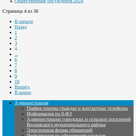
Общественные обсуждения 2024
Страница 4 из 30
В начало
Назад
1
2
3
4
...
6
7
8
9
10
Вперёд
В конец
Администрация
График приема граждан и контактные телефоны
Информация по 8-ФЗ
Администрации городских и сельских поселений
Волховского муниципального района
Электронная форма обращений
Информация по обращениям граждан