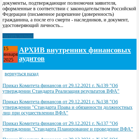
документы, подтверждающие полномочия заявителя,
оформленные в соответствии с законодательством Российской
Федерации (письменное разрешение (доверенность)
гражданина, а после его смерти - наследников, и документ,
удостоверяющий личность...
Читать дальше
АРХИВ внутренних финансовых
15
января
аудитов
2025
вернуться назад
Приказ Комитета финансов от 29.12.2021 г. №139 "Об
утверждении Стандарта Реализация результатов ВФА"
Приказ Комитета финансов от 29.12.2021 г. №138 "Об
утверждении "Стандарта Права и обязанности должностных
лиц при осуществлении ВФА"
Приказ Комитета финансов от 29.12.2021 г. №137 "Об
утверждении "Стандарта Планирование и проведение ВФА"