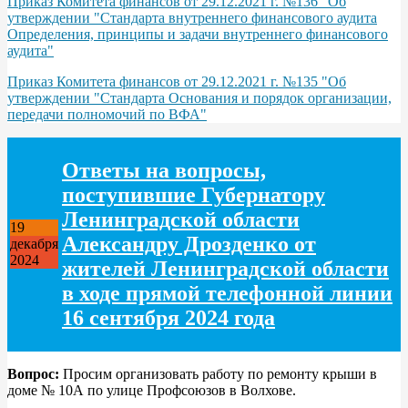
Приказ Комитета финансов от 29.12.2021 г. №136 "Об
утверждении "Стандарта внутреннего финансового аудита
Определения, принципы и задачи внутреннего финансового
аудита"
Приказ Комитета финансов от 29.12.2021 г. №135 "Об
утверждении "Стандарта Основания и порядок организации,
передачи полномочий по ВФА"
Ответы на вопросы,
поступившие Губернатору
Ленинградской области
19
Александру Дрозденко от
декабря
2024
жителей Ленинградской области
в ходе прямой телефонной линии
16 сентября 2024 года
Вопрос:
Просим организовать работу по ремонту крыши в
доме № 10А по улице Профсоюзов в Волхове.