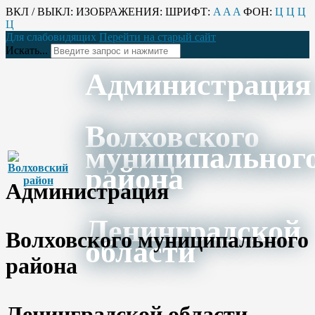
ВКЛ / ВЫКЛ:
ИЗОБРАЖЕНИЯ:
ШРИФТ:
A
A
A
ФОН:
Ц
Ц
Ц
Ц
Для слабовидящих
Перейти на старый сайт
Искать...
Администрация
Волховского
муниципальног
района
Администрация
Ленинградской
Волховского муниципального
области
района
Ленинградской области