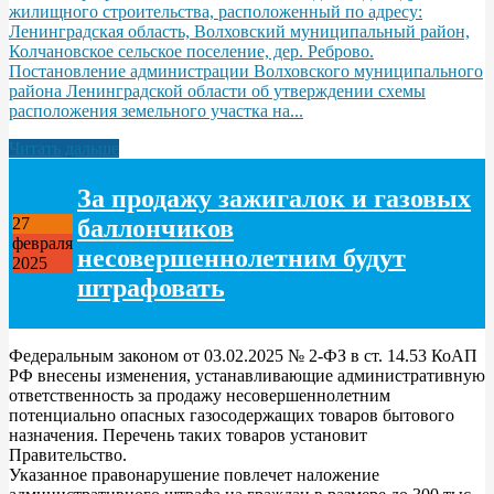
жилищного строительства, расположенный по адресу:
Ленинградская область, Волховский муниципальный район,
Колчановское сельское поселение, дер. Реброво.
Постановление администрации Волховского муниципального
района Ленинградской области об утверждении схемы
расположения земельного участка на...
Читать дальше
За продажу зажигалок и газовых
баллончиков
27
февраля
несовершеннолетним будут
2025
штрафовать
Федеральным законом от 03.02.2025 № 2-ФЗ в ст. 14.53 КоАП
РФ внесены изменения, устанавливающие административную
ответственность за продажу несовершеннолетним
потенциально опасных газосодержащих товаров бытового
назначения. Перечень таких товаров установит
Правительство.
Указанное правонарушение повлечет наложение