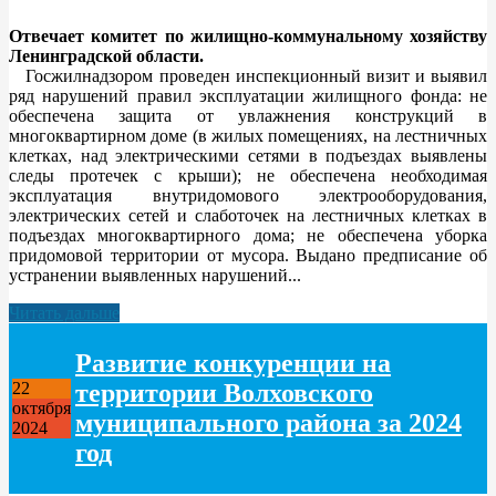
Отвечает комитет по жилищно-коммунальному хозяйству
Ленинградской области.
Госжилнадзором проведен инспекционный визит и выявил
ряд нарушений правил эксплуатации жилищного фонда: не
обеспечена защита от увлажнения конструкций в
многоквартирном доме (в жилых помещениях, на лестничных
клетках, над электрическими сетями в подъездах выявлены
следы протечек с крыши); не обеспечена необходимая
эксплуатация внутридомового электрооборудования,
электрических сетей и слаботочек на лестничных клетках в
подъездах многоквартирного дома; не обеспечена уборка
придомовой территории от мусора. Выдано предписание об
устранении выявленных нарушений...
Читать дальше
Развитие конкуренции на
территории Волховского
22
октября
муниципального района за 2024
2024
год