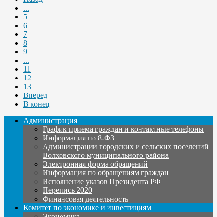
...
5
6
7
8
9
...
11
12
13
Вперёд
В конец
Администрация
График приема граждан и контактные телефоны
Информация по 8-ФЗ
Администрации городских и сельских поселений
Волховского муниципального района
Электронная форма обращений
Информация по обращениям граждан
Исполнение указов Президента РФ
Перепись 2020
Финансовая деятельность
Комитет по экономике и инвестициям
Экономика