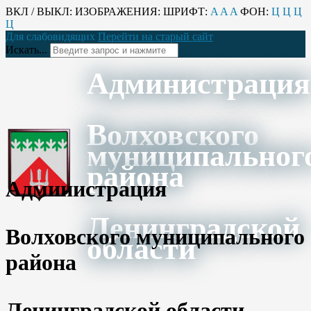
ВКЛ / ВЫКЛ:
ИЗОБРАЖЕНИЯ:
ШРИФТ:
A
A
A
ФОН:
Ц
Ц
Ц
Ц
Для слабовидящих
Перейти на старый сайт
Искать...
Администрация
Волховского
муниципальног
района
Администрация
Ленинградской
Волховского муниципального
области
района
Ленинградской области