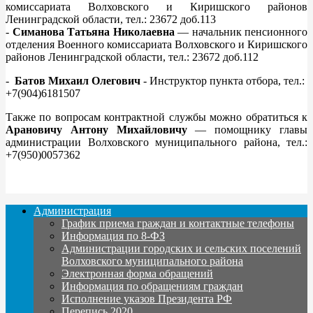
комиссариата Волховского и Киришского районов
Ленинградской области, тел.: 23672 доб.113
-
Симанова Татьяна Николаевна
— начальник пенсионного
отделения Военного комиссариата Волховского и Киришского
районов Ленинградской области, тел.: 23672 доб.112
-
Батов Михаил Олегович
- Инструктор пункта отбора, тел.:
+7(904)6181507
Также по вопросам контрактной службы можно обратиться к
Арановичу Антону Михайловичу
— помощнику главы
администрации Волховского муниципального района, тел.:
+7(950)0057362
Администрация
График приема граждан и контактные телефоны
Информация по 8-ФЗ
Администрации городских и сельских поселений
Волховского муниципального района
Электронная форма обращений
Информация по обращениям граждан
Исполнение указов Президента РФ
Перепись 2020