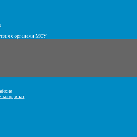
в
ствия с органами МСУ
айона
м координат