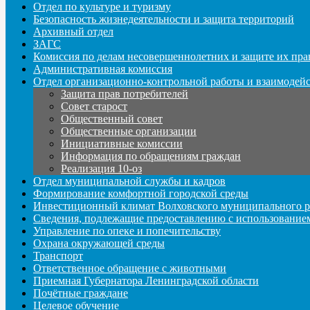
Отдел по культуре и туризму
Безопасность жизнедеятельности и защита территорий
Архивный отдел
ЗАГС
Комиссия по делам несовершеннолетних и защите их пра
Административная комиссия
Отдел организационно-контрольной работы и взаимодей
Защита прав потребителей
Совет старост
Общественный совет
Общественные организации
Инициативные комиссии
Информация по обращениям граждан
Реализация 10-оз
Отдел муниципальной службы и кадров
Формирование комфортной городской среды
Инвестиционный климат Волховского муниципального р
Сведения, подлежащие предоставлению с использование
Управление по опеке и попечительству
Охрана окружающей среды
Транспорт
Ответственное обращение с животными
Приемная Губернатора Ленинградской области
Почётные граждане
Целевое обучение