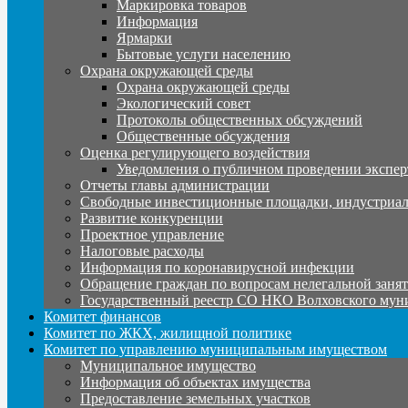
Маркировка товаров
Информация
Ярмарки
Бытовые услуги населению
Охрана окружающей среды
Охрана окружающей среды
Экологический совет
Протоколы общественных обсуждений
Общественные обсуждения
Оценка регулирующего воздействия
Уведомления о публичном проведении экспер
Отчеты главы администрации
Свободные инвестиционные площадки, индустриал
Развитие конкуренции
Проектное управление
Налоговые расходы
Информация по коронавирусной инфекции
Обращение граждан по вопросам нелегальной заня
Государственный реестр СО НКО Волховского мун
Комитет финансов
Комитет по ЖКХ, жилищной политике
Комитет по управлению муниципальным имуществом
Муниципальное имущество
Информация об объектах имущества
Предоставление земельных участков