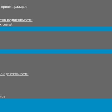
гориям граждан
ктов недвижимости
х семей
ой деятельности
нов