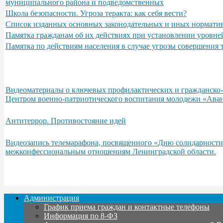
муниципального района и подведомственных
Школа безопасности. Угроза теракта: как себя вести?
Список изданных основных законодательных и иных норматив
Памятка гражданам об их действиях при установлении уровне
Памятка по действиям населения в случае угрозы совершения
Видеоматериалы о ключевых профилактических и гражданско-п
Центром военно-патриотического воспитания молодежи «Аван
Антитеррор. Противостояние идей
Видеозапись телемарафона, посвященного «Дню солидарности
межконфессиональным отношениям Ленинградской области.
Администрация
График приема граждан и контактные телефоны
Информация по 8-ФЗ