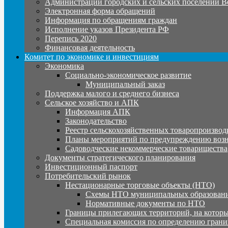
Администрации городских и сельских поселений В
Электронная форма обращений
Информация по обращениям граждан
Исполнение указов Президента РФ
Перепись 2020
Финансовая деятельность
Комитет по экономике и инвестициям
Экономика
Социально-экономическое развитие
Муниципальный заказ
Поддержка малого и среднего бизнеса
Сельское хозяйство и АПК
Информация АПК
Законодательство
Реестр сельскохозяйственных товаропроизвод
Планы мероприятий по предупреждению воз
Садоводческие некоммерческие товарищества
Документы стратегического планирования
Инвестиционный паспорт
Потребительский рынок
Нестационарные торговые объекты (НТО)
Схемы НТО муниципальных образовани
Нормативные документы по НТО
Границы прилегающих территорий, на которы
Специальная комиссия по определению грани