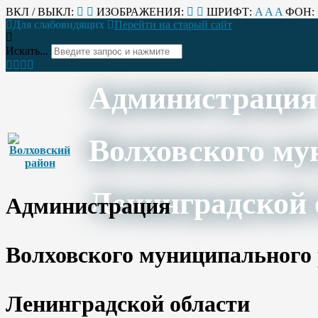
ВКЛ / ВЫКЛ:
ИЗОБРАЖЕНИЯ:
ШРИФТ:
A
A
A
ФОН:
Для слабовидящих
Перейти на старый сайт
Искать...
Администрация
Волховского му
Ленинградской 
Администрация
Волховского муниципального
Ленинградской области