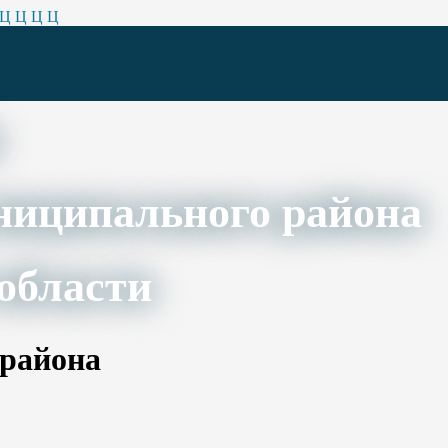
Ц
Ц
Ц
Ц
ниципального района
области
 района