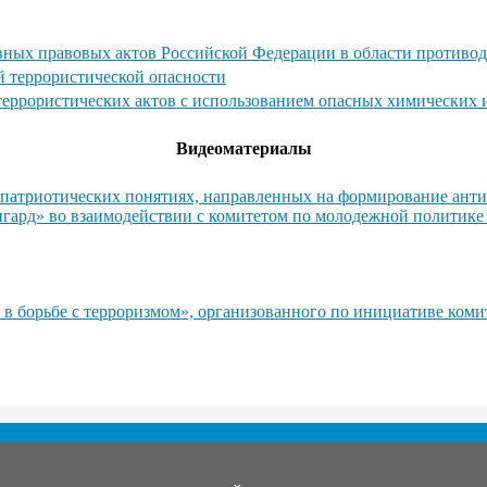
ных правовых актов Российской Федерации в области противод
й террористической опасности
 террористических актов с использованием опасных химических
Видеоматериалы
атриотических понятиях, направленных на формирование антит
гард» во взаимодействии с комитетом по молодежной политике
 в борьбе с терроризмом», организованного по инициативе ком