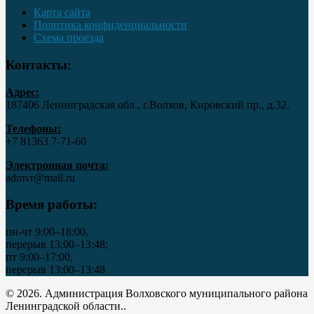
Карта сайта
Политика конфиденциальности
Схема проезда
Контакты:
Адрес:
187406 Ленинградская обл., г.Волхов, Кировский пр., д.32.
Телефоны:
+7 81363 7‑71-60
Электронная почта:
admvr@mail.ru
Время работы:
пн-чт 9:00–18:00,
перерыв 13:00–13:48;
пт 9:00–17:00,
перерыв 13:00–13:48
© 2026. Администрация Волховского муниципального района
Ленинградской области..