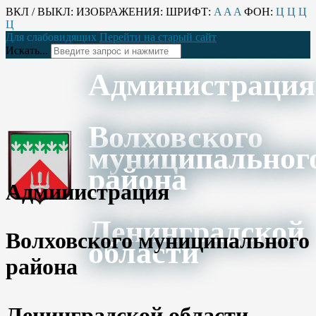
ВКЛ / ВЫКЛ:
ИЗОБРАЖЕНИЯ:
ШРИФТ:
A
A
A
ФОН:
Ц
Ц
Ц
Ц
Для слабовидящих
Перейти на старый сайт
Искать...
Администрация
Волховского
муниципальног
района
Администрация
Ленинградской
Волховского муниципального
области
района
Ленинградской области