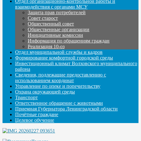
Отдел организационно-контрольной работы и
взаимодействия с органами МСУ
Защита прав потребителей
Совет старост
Общественный совет
Общественные организации
Инициативные комиссии
Информация по обращениям граждан
Реализация 10-оз
Отдел муниципальной службы и кадров
Формирование комфортной городской среды
Инвестиционный климат Волховского муниципального
района
Сведения, подлежащие предоставлению с
использованием координат
Управление по опеке и попечительству
Охрана окружающей среды
Транспорт
Ответственное обращение с животными
Приемная Губернатора Ленинградской области
Почётные граждане
Целевое обучение