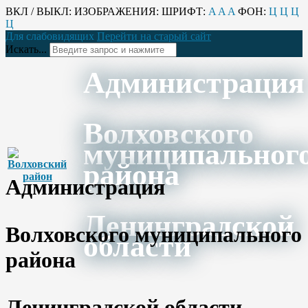
ВКЛ / ВЫКЛ:
ИЗОБРАЖЕНИЯ:
ШРИФТ:
A
A
A
ФОН:
Ц
Ц
Ц
Ц
Для слабовидящих
Перейти на старый сайт
Искать...
Администрация
Волховского
муниципальног
района
Администрация
Ленинградской
Волховского муниципального
области
района
Ленинградской области