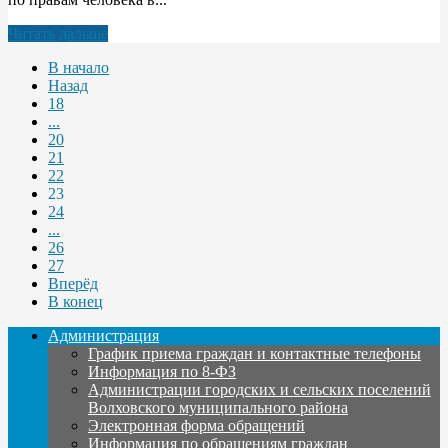
Читать дальше
В начало
Назад
18
...
20
21
22
23
24
...
26
27
Вперёд
В конец
Администрация
График приема граждан и контактные телефоны
Информация по 8-ФЗ
Администрации городских и сельских поселений
Волховского муниципального района
Электронная форма обращений
Информация по обращениям граждан