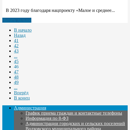
В 2023 году благодаря нацпроекту «Малое и среднее...
Читать дальше
В начало
Назад
41
42
43
...
45
46
47
48
49
...
Вперёд
В конец
Администрация
График приема граждан и контактные телефоны
Информация по 8-ФЗ
Администрации городских и сельских поселений
Волховского муниципального района