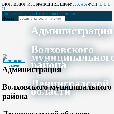
ВКЛ / ВЫКЛ:
ИЗОБРАЖЕНИЯ:
ШРИФТ:
A
A
A
ФОН:
Ц
Ц
Ц
Ц
Для слабовидящих
Перейти на старый сайт
Искать...
Администрация
Волховского
муниципальног
района
Администрация
Ленинградской
Волховского муниципального
области
района
Ленинградской области