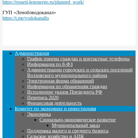
https://rosseti-lenenergo.ru/planned_work/
ГУП «Леноблводоканал»
https://t.me/vodokanallo
Администрация
График приема граждан и контактные телефоны
Информация по 8-ФЗ
Администрации городских и сельских поселений
Волховского муниципального района
Электронная форма обращений
Информация по обращениям граждан
Исполнение указов Президента РФ
Перепись 2020
Финансовая деятельность
Комитет по экономике и инвестициям
Экономика
Социально-экономическое развитие
Муниципальный заказ
Поддержка малого и среднего бизнеса
Сельское хозяйство и АПК