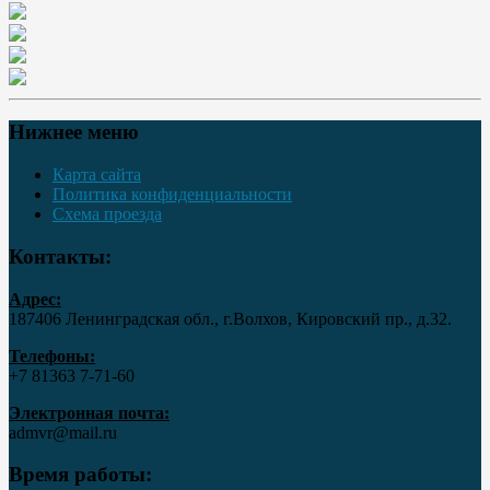
Нижнее меню
Карта сайта
Политика конфиденциальности
Схема проезда
Контакты:
Адрес:
187406 Ленинградская обл., г.Волхов, Кировский пр., д.32.
Телефоны:
+7 81363 7‑71-60
Электронная почта:
admvr@mail.ru
Время работы: