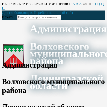
ВКЛ / ВЫКЛ:
ИЗОБРАЖЕНИЯ:
ШРИФТ:
A
A
A
ФОН:
Ц
Ц
Ц
Ц
Для слабовидящих
Перейти на старый сайт
Искать...
Администрация
Волховского
муниципальног
района
Администрация
Ленинградской
Волховского муниципального
области
района
Ленинградской области