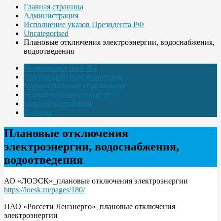
Главная страница
Администрация
Исполнение указов Президента РФ
Uncategorised
Плановые отключения электроэнергии, водоснабжения,
водоотведения
Информация по 8-ФЗ
Противодействие коррупции
Муниципальные образования
Нормативно-правовые акты
Интернет-приёмная
Выборы
Плановые отключения
электроэнергии, водоснабжения,
водоотведения
АО «ЛОЭСК»_плановые отключения электроэнергии
https://loesk.ru/pages/180/
ПАО «Россети Ленэнерго»_плановые отключения
электроэнергии