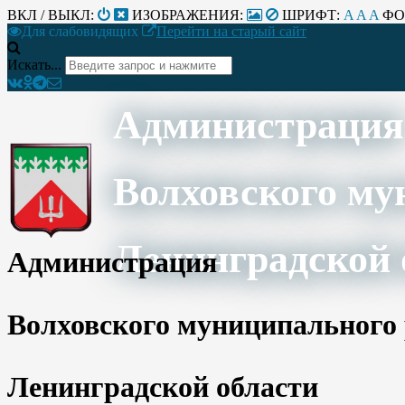
ВКЛ / ВЫКЛ:
ИЗОБРАЖЕНИЯ:
ШРИФТ:
A
A
A
ФО
Для слабовидящих
Перейти на старый сайт
Искать...
Администрация
Волховского му
Ленинградской 
Администрация
Волховского муниципального
Ленинградской области