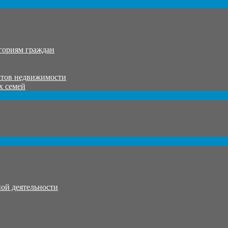
гориям граждан
ктов недвижимости
х семей
ой деятельности