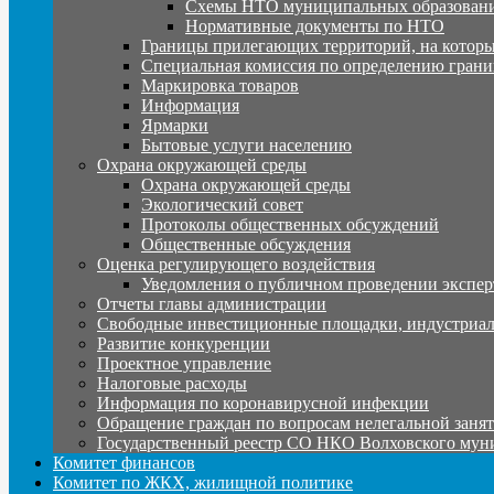
Схемы НТО муниципальных образовани
Нормативные документы по НТО
Границы прилегающих территорий, на которы
Специальная комиссия по определению грани
Маркировка товаров
Информация
Ярмарки
Бытовые услуги населению
Охрана окружающей среды
Охрана окружающей среды
Экологический совет
Протоколы общественных обсуждений
Общественные обсуждения
Оценка регулирующего воздействия
Уведомления о публичном проведении экспер
Отчеты главы администрации
Свободные инвестиционные площадки, индустриал
Развитие конкуренции
Проектное управление
Налоговые расходы
Информация по коронавирусной инфекции
Обращение граждан по вопросам нелегальной заня
Государственный реестр СО НКО Волховского мун
Комитет финансов
Комитет по ЖКХ, жилищной политике