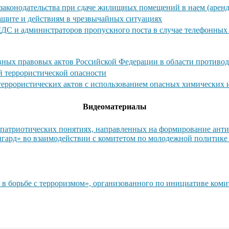
законодательства при сдаче жилищных помещений в наем (аренд
ащите и действиям в чрезвычайных ситуациях
ДДС и администраторов пропускного поста в случае телефонны
ных правовых актов Российской Федерации в области противод
й террористической опасности
 террористических актов с использованием опасных химических
Видеоматериалы
атриотических понятиях, направленных на формирование антит
гард» во взаимодействии с комитетом по молодежной политике
 в борьбе с терроризмом», организованного по инициативе ком