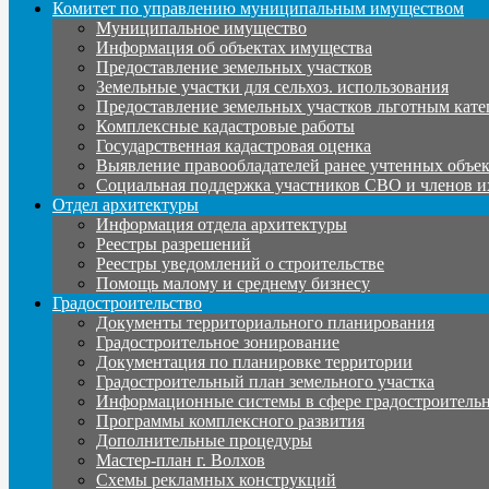
Комитет по управлению муниципальным имуществом
Муниципальное имущество
Информация об объектах имущества
Предоставление земельных участков
Земельные участки для сельхоз. использования
Предоставление земельных участков льготным кате
Комплексные кадастровые работы
Государственная кадастровая оценка
Выявление правообладателей ранее учтенных объе
Социальная поддержка участников СВО и членов и
Отдел архитектуры
Информация отдела архитектуры
Реестры разрешений
Реестры уведомлений о строительстве
Помощь малому и среднему бизнесу
Градостроительство
Документы территориального планирования
Градостроительное зонирование
Документация по планировке территории
Градостроительный план земельного участка
Информационные системы в сфере градостроительн
Программы комплексного развития
Дополнительные процедуры
Мастер-план г. Волхов
Схемы рекламных конструкций