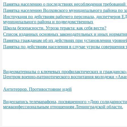
Памятка населению о последствиях несоблюдения требований 
Памятка населению Волховского муниципального района по з
Инструкция по действиям рабочего персонала, диспетчеров Е
муниципального района и подведомственных
Школа безопасности. Угроза теракта: как себя вести?
Список изданных основных законодательных и иных норматив
Памятка гражданам об их действиях при установлении уровне
Памятка по действиям населения в случае угрозы совершения
Видеоматериалы о ключевых профилактических и гражданско-п
Центром военно-патриотического воспитания молодежи «Аван
Антитеррор. Противостояние идей
Видеозапись телемарафона, посвященного «Дню солидарности
межконфессиональным отношениям Ленинградской области.