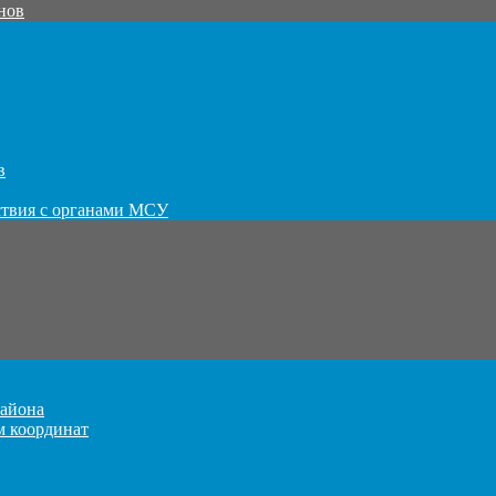
нов
в
ствия с органами МСУ
айона
м координат