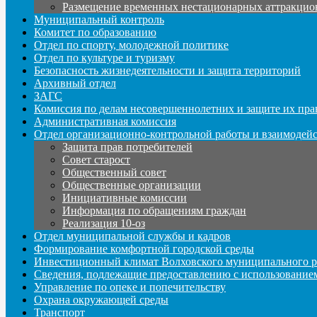
Размещение временных нестационарных аттракцио
Муниципальный контроль
Комитет по образованию
Отдел по спорту, молодежной политике
Отдел по культуре и туризму
Безопасность жизнедеятельности и защита территорий
Архивный отдел
ЗАГС
Комиссия по делам несовершеннолетних и защите их пра
Административная комиссия
Отдел организационно-контрольной работы и взаимодей
Защита прав потребителей
Совет старост
Общественный совет
Общественные организации
Инициативные комиссии
Информация по обращениям граждан
Реализация 10-оз
Отдел муниципальной службы и кадров
Формирование комфортной городской среды
Инвестиционный климат Волховского муниципального р
Сведения, подлежащие предоставлению с использование
Управление по опеке и попечительству
Охрана окружающей среды
Транспорт