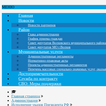
МЕНЮ
Главная
Новости
Новости партнеров
Район
Глава администрации
График приема граждан
Совет депутатов Волховского муниципального район
Совет депутатов МО г.Волхов
Муниципальные услуги
Административные регламенты
Нормативно-правовые акты
Проекты административных регламентов
Перечень массовых социально-значимых услуг, оказ
Достопримечательности
Служба по контракту
СВО: Меры поддержки
Главная страница
Администрация
Исполнение указов Президента РФ