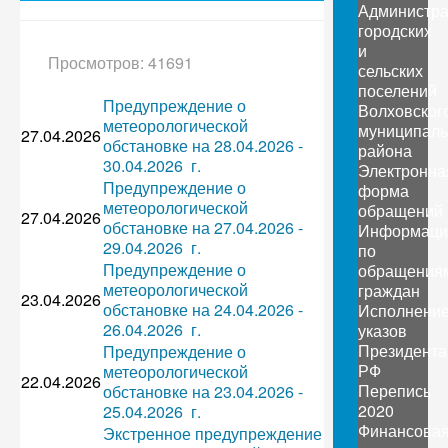
Администр
городских
и
Просмотров: 41691
сельских
поселений
Предупреждение о
Волховског
метеорологической
муниципаль
27.04.2026
обстановке на 28.04.2026 -
района
30.04.2026 г.
Электронна
Предупреждение о
форма
метеорологической
обращений
27.04.2026
обстановке на 27.04.2026 -
Информаци
29.04.2026 г.
по
Предупреждение о
обращения
метеорологической
граждан
23.04.2026
обстановке на 24.04.2026 -
Исполнени
26.04.2026 г.
указов
Президента
Предупреждение о
РФ
метеорологической
22.04.2026
Перепись
обстановке на 23.04.2026 -
2020
25.04.2026 г.
Финансова
Экстренное предупреждение