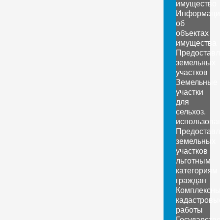
имущество
Информаци
об
объектах
имущества
Предоставл
земельных
участков
Земельные
участки
для
сельхоз.
использова
Предоставл
земельных
участков
льготным
категориям
граждан
Комплексн
кадастровы
работы
Государств