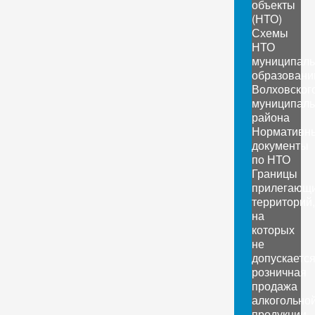
объекты
(НТО)
Схемы
НТО
муниципал
образовани
Волховског
муниципаль
района
Нормативн
документы
по НТО
Границы
прилегающ
территорий,
на
которых
не
допускаетс
розничная
продажа
алкогольно
продукции