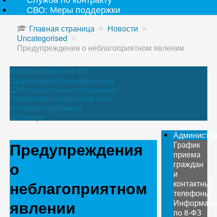
СВО: Меры поддержки
Главная страница
Новости
Uncategorised
Предупреждения о неблагоприятном явлении
Информация по 8-ФЗ
Противодействие коррупции
Муниципальные образования
Нормативно-правовые акты
Интернет-приёмная
Выборы
Администр
Предупреждения
График
приема
о
граждан
и
неблагоприятном
контактные
телефоны
явлении
Информаци
по 8-ФЗ