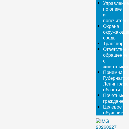
Управление
по опеке
и
попечитель
Охрана
окружающе
среды
Транспорт
Ответствен
обращение
с
животными
Приемная
Губернатор
Ленинградс
области
Почётные
граждане
Целевое
обучение