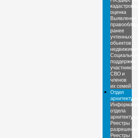
кадастрова
оценка
Выявление
правооблад
ранее
учтенных
объектов
недвижимо
Социальна
поддержка
участников
СВО и
членов
их семей
Отдел
архитектур
Информаци
отдела
архитектур
Реестры
разрешени
Реестры