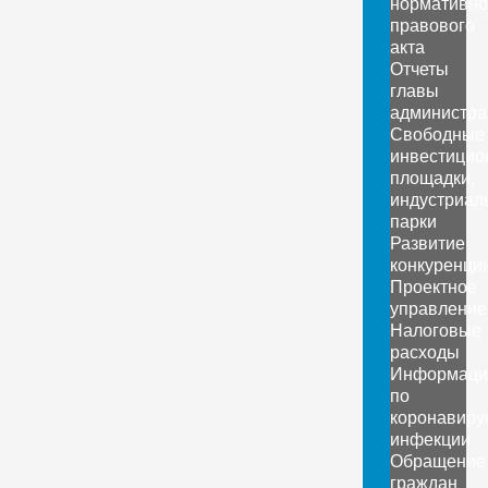
нормативно
правового
акта
Отчеты
главы
администра
Свободные
инвестицио
площадки,
индустриал
парки
Развитие
конкуренци
Проектное
управление
Налоговые
расходы
Информаци
по
коронавиру
инфекции
Обращение
граждан