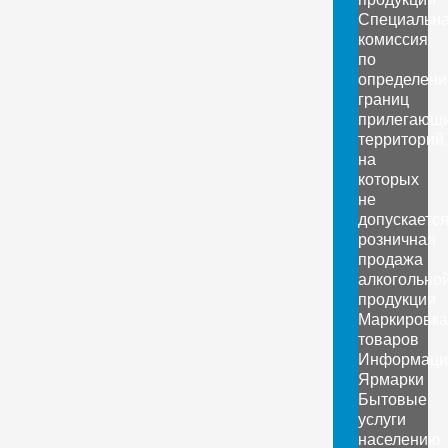
Специальн
комиссия
по
определен
границ
прилегающ
территорий,
на
которых
не
допускаетс
розничная
продажа
алкогольно
продукции
Маркировка
товаров
Информаци
Ярмарки
Бытовые
услуги
населению