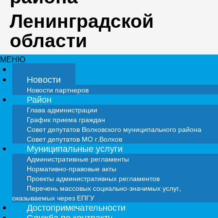
Ленинградской
области
МЕНЮ
Главная
Новости
Новости партнеров
Район
Глава администрации
График приема граждан
Совет депутатов Волховского муниципального района
Совет депутатов МО г.Волхов
Муниципальные услуги
Административные регламенты
Нормативно-правовые акты
Проекты административных регламентов
Перечень массовых социально-значимых услуг,
оказываемых через ЕПГУ
Достопримечательности
Служба по контракту