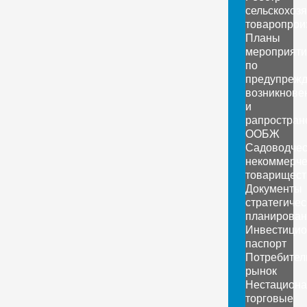
сельскохоз
товаропрои
Планы
мероприяти
по
предупреж
возникнове
и
рапростран
ООБЖ
Садоводчес
некоммерче
товарищест
Документы
стратегичес
планирован
Инвестици
паспорт
Потребител
рынок
Нестацион
торговые