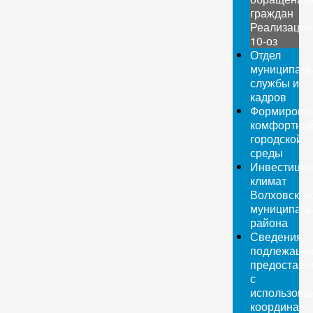
граждан
Реализация
10-оз
Отдел
муниципаль
службы и
кадров
Формирова
комфортно
городской
среды
Инвестици
климат
Волховског
муниципаль
района
Сведения,
подлежащи
предоставл
с
использова
координат