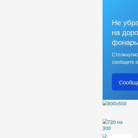
Не убр
на доро
фонарь
Столкнулис
сообщите о
Сообщи