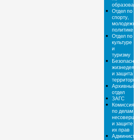
образован
Отдел по
спорту,
молодежно
политике
Отдел по
культуре
и
туризму
Безопаснос
жизнедеяте
и защита
территорий
Архивный
отдел
ЗАГС
Комиссия
по делам
несовершен
и защите
их прав
Администра