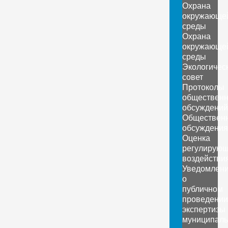
Охрана
окружающе
среды
Охрана
окружающе
среды
Экологичес
совет
Протоколы
обществен
обсуждений
Обществен
обсуждения
Оценка
регулирующ
воздействи
Уведомлен
о
публичном
проведении
экспертизы
муниципаль