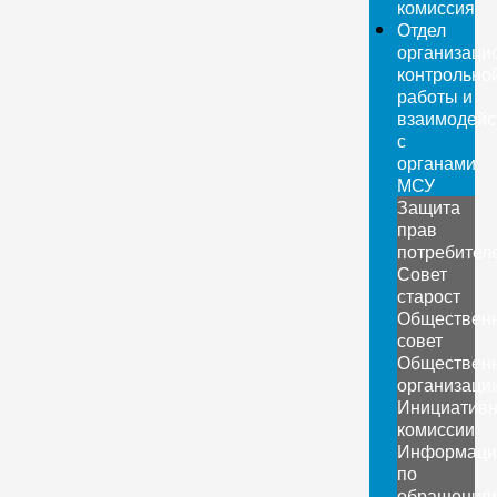
комиссия
Отдел
организаци
контрольно
работы и
взаимодейс
с
органами
МСУ
Защита
прав
потребител
Совет
старост
Обществен
совет
Обществен
организаци
Инициатив
комиссии
Информаци
по
обращения