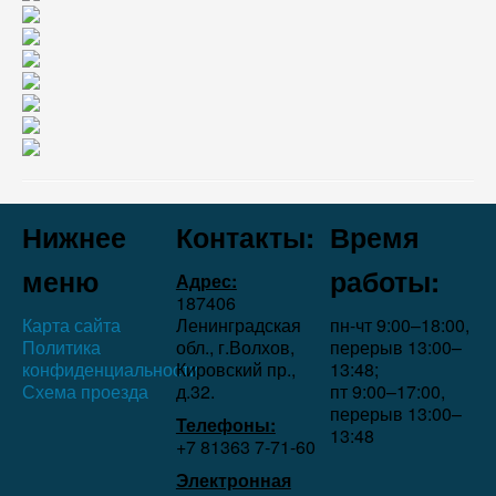
Нижнее
Контакты:
Время
меню
работы:
Адрес:
187406
Карта сайта
Ленинградская
пн-чт 9:00–18:00,
Политика
обл., г.Волхов,
перерыв 13:00–
конфиденциальности
Кировский пр.,
13:48;
Схема проезда
д.32.
пт 9:00–17:00,
перерыв 13:00–
Телефоны:
13:48
+7 81363 7‑71-60
Электронная