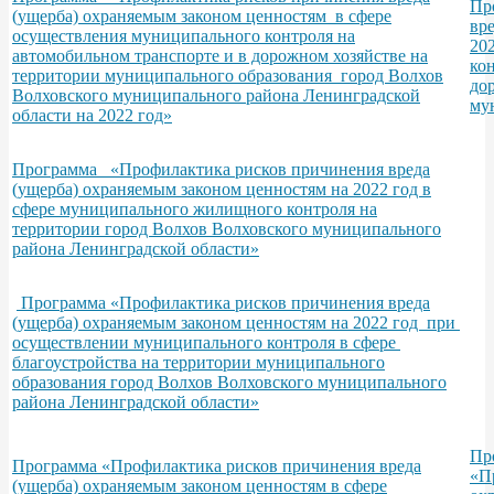
Пр
(ущерба) охраняемым законом ценностям в сфере
вр
осуществления муниципального контроля на
20
автомобильном транспорте и в дорожном хозяйстве на
ко
территории муниципального образования город Волхов
до
Волховского муниципального района Ленинградской
му
области на 2022 год»
Программа «Профилактика рисков причинения вреда
(ущерба) охраняемым законом ценностям на 2022 год в
сфере муниципального жилищного контроля на
территории город Волхов Волховского муниципального
района Ленинградской области»
Программа «Профилактика рисков причинения вреда
(ущерба) охраняемым законом ценностям на 2022 год при
осуществлении муниципального контроля в сфере
благоустройства на территории муниципального
образования город Волхов Волховского муниципального
района Ленинградской области»
Пр
Программа «Профилактика рисков причинения вреда
«П
(ущерба) охраняемым законом ценностям в сфере