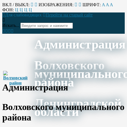
ВКЛ / ВЫКЛ:
ИЗОБРАЖЕНИЯ:
ШРИФТ:
A
A
A
ФОН:
Ц
Ц
Ц
Ц
Для слабовидящих
Перейти на старый сайт
Искать...
Администрация
Волховского
муниципальног
района
Администрация
Ленинградской
Волховского муниципального
области
района