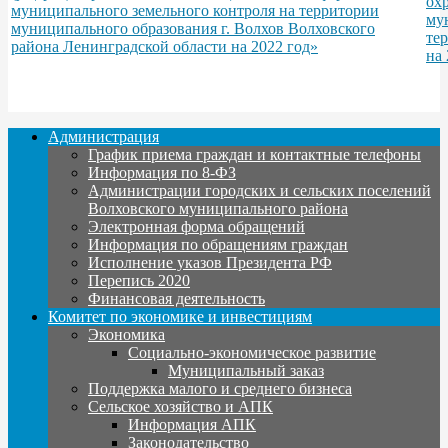
ох
муниципального земельного контроля на территории
му
муниципального образования г. Волхов Волховского
те
района Ленинградской области на 2022 год»
на 
Администрация
График приема граждан и контактные телефоны
Информация по 8-ФЗ
Администрации городских и сельских поселений
Волховского муниципального района
Электронная форма обращений
Информация по обращениям граждан
Исполнение указов Президента РФ
Перепись 2020
Финансовая деятельность
Комитет по экономике и инвестициям
Экономика
Социально-экономическое развитие
Муниципальный заказ
Поддержка малого и среднего бизнеса
Сельское хозяйство и АПК
Информация АПК
Законодательство