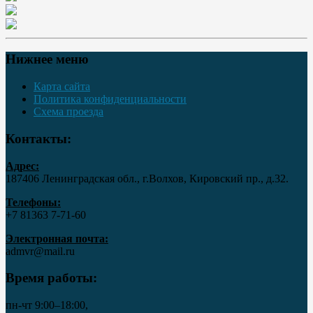
Нижнее меню
Карта сайта
Политика конфиденциальности
Схема проезда
Контакты:
Адрес:
187406 Ленинградская обл., г.Волхов, Кировский пр., д.32.
Телефоны:
+7 81363 7‑71-60
Электронная почта:
admvr@mail.ru
Время работы:
пн-чт 9:00–18:00,