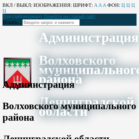
ВКЛ / ВЫКЛ:
ИЗОБРАЖЕНИЯ:
ШРИФТ:
A
A
A
ФОН:
Ц
Ц
Ц
Ц
Для слабовидящих
Перейти на старый сайт
Искать...
Администрация
Волховского
муниципальног
района
Администрация
Ленинградской
Волховского муниципального
области
района
Ленинградской области