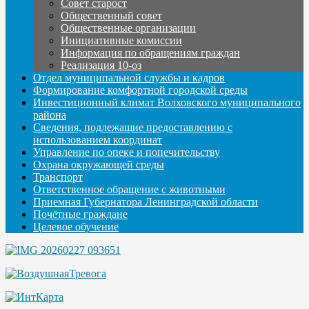
Совет старост
Общественный совет
Общественные организации
Инициативные комиссии
Информация по обращениям граждан
Реализация 10-оз
Отдел муниципальной службы и кадров
Формирование комфортной городской среды
Инвестиционный климат Волховского муниципального
района
Сведения, подлежащие предоставлению с
использованием координат
Управление по опеке и попечительству
Охрана окружающей среды
Транспорт
Ответственное обращение с животными
Приемная Губернатора Ленинградской области
Почётные граждане
Целевое обучение