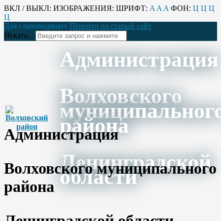
ВКЛ / ВЫКЛ:
ИЗОБРАЖЕНИЯ:
ШРИФТ:
A
A
A
ФОН:
Ц
Ц
Ц
Ц
Для слабовидящих
Перейти на старый сайт
Искать...
Администрация
Волховского
муниципальног
района
Администрация
Ленинградской
Волховского муниципального
области
района
Ленинградской области