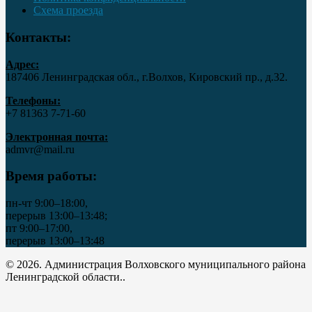
Схема проезда
Контакты:
Адрес:
187406 Ленинградская обл., г.Волхов, Кировский пр., д.32.
Телефоны:
+7 81363 7‑71-60
Электронная почта:
admvr@mail.ru
Время работы:
пн-чт 9:00–18:00,
перерыв 13:00–13:48;
пт 9:00–17:00,
перерыв 13:00–13:48
© 2026. Администрация Волховского муниципального района
Ленинградской области..