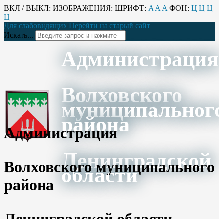
ВКЛ / ВЫКЛ:
ИЗОБРАЖЕНИЯ:
ШРИФТ:
A
A
A
ФОН:
Ц
Ц
Ц
Ц
Для слабовидящих
Перейти на старый сайт
Искать...
Администрация
Волховского
муниципальног
района
Администрация
Ленинградской
Волховского муниципального
области
района
Ленинградской области