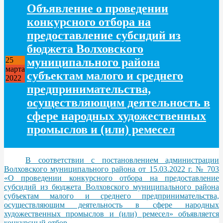
Объявление о проведении
конкурсного отбора на
предоставление субсидий из
бюджета Волховского
муниципального района
25
марта
субъектам малого и среднего
2022
предпринимательства,
осуществляющим деятельность в
сфере народных художественных
промыслов и (или) ремесел
В соответствии с постановлением администрации
Волховского муниципального района от 15.03.2022 г. № 703
«О проведении конкурсного отбора на предоставление
субсидий из бюджета Волховского муниципального района
субъектам малого и среднего предпринимательства,
осуществляющим деятельность в сфере народных
художественных промыслов и (или) ремесел» объявляется
конкурсный отбор.