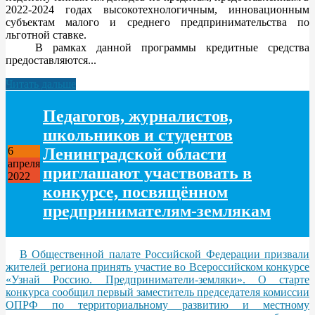
2022-2024 годах высокотехнологичным, инновационным
субъектам малого и среднего предпринимательства по
льготной ставке.
В рамках данной программы кредитные средства
предоставляются...
Читать дальше
Педагогов, журналистов,
школьников и студентов
Ленинградской области
6
апреля
приглашают участвовать в
2022
конкурсе, посвящённом
предпринимателям-землякам
В Общественной палате Российской Федерации призвали
жителей региона принять участие во Всероссийском конкурсе
«Узнай Россию. Предприниматели-земляки». О старте
конкурса сообщил первый заместитель председателя комиссии
ОПРФ по территориальному развитию и местному