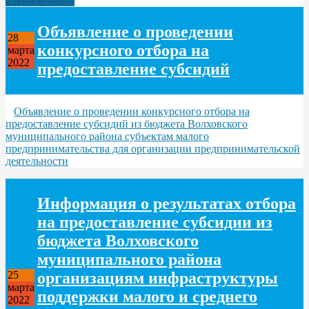
Читать дальше
Объявление о проведении
28
конкурсного отбора на
марта
2022
предоставление субсидий
Объявление о проведении конкурсного отбора на
предоставление субсидий из бюджета Волховского
муниципального района субъектам малого
предпринимательства для организации предпринимательской
деятельности
Информация о результатах отбора
на предоставление субсидии из
бюджета Волховского
муниципального района
организациям инфраструктуры
25
марта
поддержки малого и среднего
2022