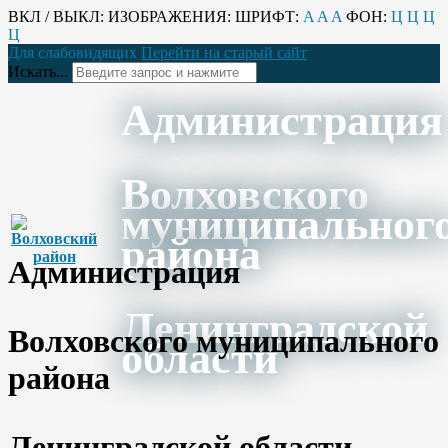
ВКЛ / ВЫКЛ:
ИЗОБРАЖЕНИЯ:
ШРИФТ:
A
A
A
ФОН:
Ц
Ц
Ц
Ц
Для слабовидящих
Перейти на старый сайт
Искать...
Администрация
Волховского
муниципальног
района
Администрация
Ленинградской
Волховского муниципального
области
района
Ленинградской области