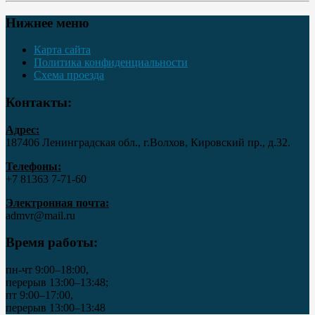
Нижнее меню
Карта сайта
Политика конфиденциальности
Схема проезда
Контакты:
Адрес:
187406 Ленинградская обл., г.Волхов, Кировский пр., д.32.
Телефоны:
+7 81363 7‑71-60
Электронная почта:
admvr@mail.ru
Время работы:
пн-чт 9:00–18:00,
перерыв 13:00–13:48;
пт 9:00–17:00,
перерыв 13:00–13:48