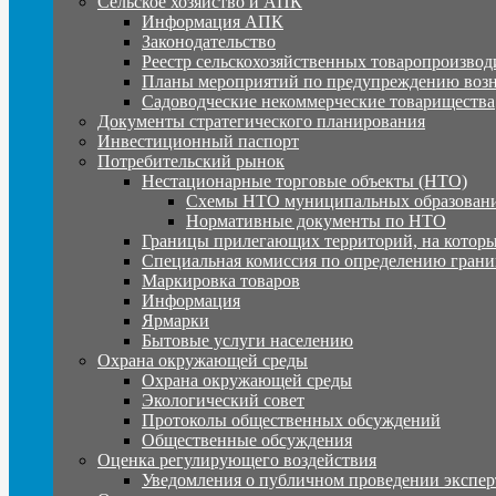
Сельское хозяйство и АПК
Информация АПК
Законодательство
Реестр сельскохозяйственных товаропроизвод
Планы мероприятий по предупреждению воз
Садоводческие некоммерческие товарищества
Документы стратегического планирования
Инвестиционный паспорт
Потребительский рынок
Нестационарные торговые объекты (НТО)
Схемы НТО муниципальных образовани
Нормативные документы по НТО
Границы прилегающих территорий, на которы
Специальная комиссия по определению грани
Маркировка товаров
Информация
Ярмарки
Бытовые услуги населению
Охрана окружающей среды
Охрана окружающей среды
Экологический совет
Протоколы общественных обсуждений
Общественные обсуждения
Оценка регулирующего воздействия
Уведомления о публичном проведении экспер