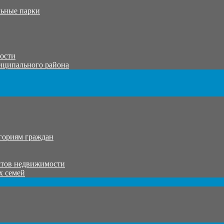
ьные парки
тости
иципального района
гориям граждан
ктов недвижимости
х семей