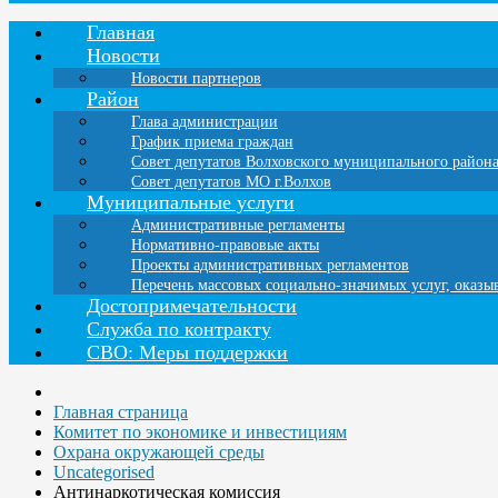
Главная
Новости
Новости партнеров
Район
Глава администрации
График приема граждан
Совет депутатов Волховского муниципального район
Совет депутатов МО г.Волхов
Муниципальные услуги
Административные регламенты
Нормативно-правовые акты
Проекты административных регламентов
Перечень массовых социально-значимых услуг, оказ
Достопримечательности
Служба по контракту
СВО: Меры поддержки
Главная страница
Комитет по экономике и инвестициям
Охрана окружающей среды
Uncategorised
Антинаркотическая комиссия