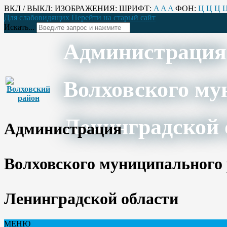
ВКЛ / ВЫКЛ:
ИЗОБРАЖЕНИЯ:
ШРИФТ:
A
A
A
ФОН:
Ц
Ц
Ц
Для слабовидящих
Перейти на старый сайт
Искать...
Администрация
Волховского му
Ленинградской 
Администрация
Волховского муниципального
Ленинградской области
МЕНЮ