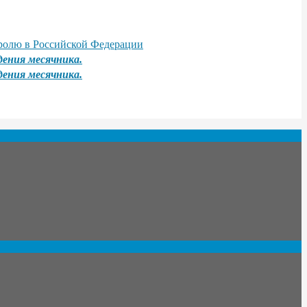
тролю в Российской Федерации
дения месячника.
дения месячника.