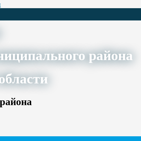
Ц
ниципального района
области
 района