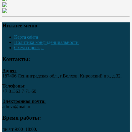
Нижнее меню
Карта сайта
Политика конфиденциальности
Схема проезда
Контакты:
Адрес:
187406 Ленинградская обл., г.Волхов, Кировский пр., д.32.
Телефоны:
+7 81363 7‑71-60
Электронная почта:
admvr@mail.ru
Время работы:
пн-чт 9:00–18:00,