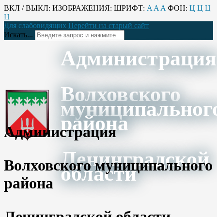
ВКЛ / ВЫКЛ:
ИЗОБРАЖЕНИЯ:
ШРИФТ:
A
A
A
ФОН:
Ц
Ц
Ц
Ц
Для слабовидящих
Перейти на старый сайт
Искать...
Администрация
Волховского
муниципальног
района
Администрация
Ленинградской
Волховского муниципального
области
района
Ленинградской области