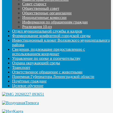
Совет старост
Общественный совет
Общественные организации
Инициативные комиссии
Информация по обращениям граждан
Реализация 10-оз
Отдел муниципальной службы и кадров
Формирование комфортной городской среды
Инвестиционный климат Волховского муниципального
района
Сведения, подлежащие предоставлению с
использованием координат
Управление по опеке и попечительству
Охрана окружающей среды
Транспорт
Ответственное обращение с животными
Приемная Губернатора Ленинградской области
Почётные граждане
Целевое обучение