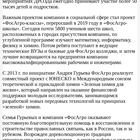
мероприятиях ДРОЗДа ежегодно принимают участие более 50
тысяч детей и подростков.
Важным проектом компании в социальной сфере стал проект
«ФoсАгро-классы», переросший в 2019 году в «ФосАгро-
школы». Сегодня почти 5800 учеников шести школ,
расположенных в городах присутствия компании, по
углубленной программе изучают математику, информатику,
физику и химию. Потом ребята поступают в ведущие
технические ВУЗы и базовые для ФосАгро колледжи, и затем
лучшие возвращаются на предприятия компании
высококвалифицированными рабочими и инженерами.
С 2013 г. по инициативе Андрея Гурьева ФосАгро реализует
совместный проект с ЮНЕСКО и Международным союзом
теоретической и прикладной химии «Зеленая химия для
жизни», который направлен на оказание финансовой
поддержки молодым исследователям, занимающимся
разработкой новых передовых технологий на принципах
«зеленой» химии.
Семья Гурьевых и компания «ФосАгро оказывают
постоянную благотворительную помощь в восстановлении и
строительстве православных святынь, как в России, так и за
рубежом. Возрожден дореволюционную традиция
строительства заводских храмов – в местах работы и отдыха