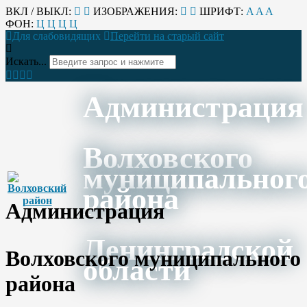
ВКЛ / ВЫКЛ:
ИЗОБРАЖЕНИЯ:
ШРИФТ:
A
A
A
ФОН:
Ц
Ц
Ц
Ц
Для слабовидящих
Перейти на старый сайт
Искать...
Администрация
Волховского
муниципальног
района
Администрация
Ленинградской
Волховского муниципального
области
района