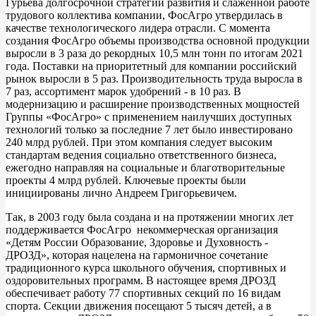
Гурьева долгосрочной стратегии развития и слаженной работе
трудового коллектива компании, ФосАгро утвердилась в
качестве технологического лидера отрасли. С момента
создания ФосАгро объемы производства основной продукции
выросли в 3 раза до рекордных 10,5 млн тонн по итогам 2021
года. Поставки на приоритетный для компании российский
рынок выросли в 5 раз. Производительность труда выросла в
7 раз, ассортимент марок удобрений - в 10 раз. В
модернизацию и расширение производственных мощностей
Группы «ФосАгро» с применением наилучших доступных
технологий только за последние 7 лет было инвестировано
240 млрд рублей. При этом компания следует высоким
стандартам ведения социально ответственного бизнеса,
ежегодно направляя на социальные и благотворительные
проекты 4 млрд рублей. Ключевые проекты были
инициированы лично Андреем Григорьевичем.
Так, в 2003 году была создана и на протяжении многих лет
поддерживается ФосАгро некоммерческая организация
«Детям России Образование, Здоровье и Духовность -
ДРОЗД», которая нацелена на гармоничное сочетание
традиционного курса школьного обучения, спортивных и
оздоровительных программ. В настоящее время ДРОЗД
обеспечивает работу 77 спортивных секций по 16 видам
спорта. Секции движения посещают 5 тысяч детей, а в