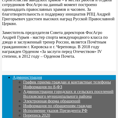
сотрудников ФосАгро на данный момент построено
одиннадцать православных храмов и часовен. За
благотворительность и поддержку инициатив РПЦ Андрей
Григорьевич удостоен высоких наград Русской Православной
Церкви.
Заместитель председателя Совета директоров ФосАгро
Андрей Гурьев - мастер спорта международного класса по
дзюдо и заслуженный тренер России, является Почётным
гражданином г. Кировска и г. Череповца. В 2018 году
награжден Орденом «За заслуги перед Отечеством» IV
степени, в 2012 году – Орденом Почета.
Администрация
График приема граждан и контактные телефоны
Информация по 8-ФЗ
Администрации городских и сельских поселений
Волховского муниципального района
Электронная форма обращений
Информация по обращениям граждан
Исполнение указов Президента РФ
Перепись 2020