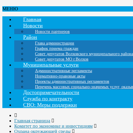
МЕНЮ
Главная
Новости
Новости партнеров
Район
Глава администрации
График приема граждан
Совет депутатов Волховского муниципального район
Совет депутатов МО г.Волхов
Муниципальные услуги
Административные регламенты
Нормативно-правовые акты
Проекты административных регламентов
Перечень массовых социально-значимых услуг, оказ
Достопримечательности
Служба по контракту
СВО: Меры поддержки
Главная страница
Комитет по экономике и инвестициям
Охрана окружающей среды