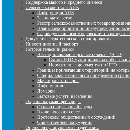
Поддержка малого и среднего бизнеса
Сельское хозяйство и АПК
Информация АПК
Законодательство
Реестр сельскохозяйственных товаропроизвод
Планы мероприятий по предупреждению воз
Садоводческие некоммерческие товарищества
Документы стратегического планирования
Инвестиционный паспорт
Потребительский рынок
Нестационарные торговые объекты (НТО)
Схемы НТО муниципальных образовани
Нормативные документы по НТО
Границы прилегающих территорий, на которы
Специальная комиссия по определению грани
Маркировка товаров
Информация
Ярмарки
Бытовые услуги населению
Охрана окружающей среды
Охрана окружающей среды
Экологический совет
Протоколы общественных обсуждений
Общественные обсуждения
Оценка регулирующего воздействия