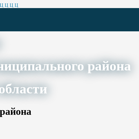
Ц
Ц
Ц
Ц
ниципального района
области
 района