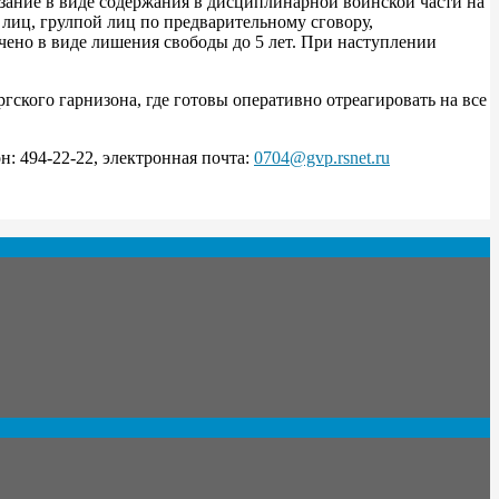
азание в виде содержания в дисциплинарной воинской части на
й лиц, грулпой лиц по предварительному сговору,
чено в виде лишения свободы до 5 лет. При наступлении
ского гарнизона, где готовы оперативно отреагировать на все
он: 494-22-22, электронная почта:
0704@gvp.rsnet.ru