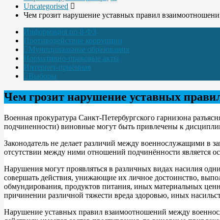
Uncategorised
Чем грозит нарушение уставных правил взаимоотношен
Информация по 8-ФЗ
Противодействие коррупции
Муниципальные образования
Нормативно-правовые акты
Интернет-приёмная
Выборы
Чем грозит нарушение уставных прав
Военная прокуратура Санкт-Петербургского гарнизона разъяс
подчиненности) виновные могут быть привлечены к дисципли
Законодатель не делает различий между военнослужащими в з
отсутствии между ними отношений подчинённости является ос
Нарушения могyт проявляться в различных видах насилия одн
совершать действия, унижающие их личное достоинство, выпол
обмундирования, продуктов питания, иных материальных ценно
причинении различной тяжести вреда здоровью, иных насильс
Нарушение уставных правил взаимоотношений между военносл