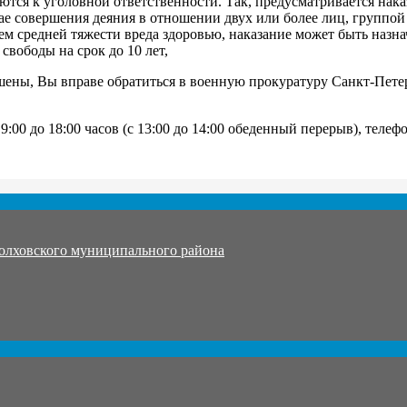
ются к уголовной ответственности. Так, предусматривается нак
учае совершения деяния в отношении двух или более лиц, группо
м средней тяжести вреда здоровью, наказание может быть назна
свободы на срок до 10 лет,
ены, Вы вправе обратиться в военную прокуратуру Санкт-Петерг
 9:00 до 18:00 часов (с 13:00 до 14:00 обеденный перерыв), телеф
олховского муниципального района