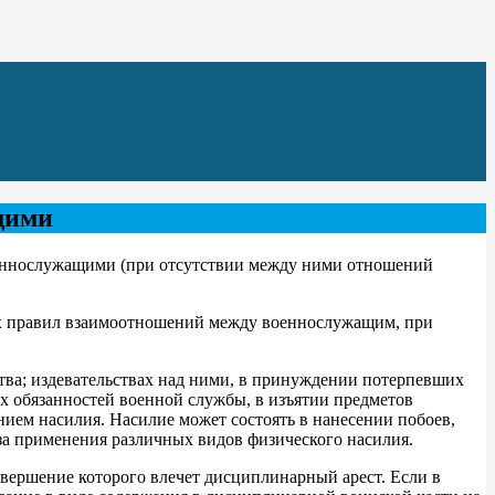
щими
оеннослужащими (при отсутствии между ними отношений
ых правил взаимоотношений между военнослужащим, при
тва; издевательствах над ними, в принуждении потерпевших
х обязанностей военной службы, в изъятии предметов
ием насилия. Насилие может состоять в нанесении побоев,
за применения различных видов физического насилия.
ершение которого влечет дисциплинарный арест. Если в