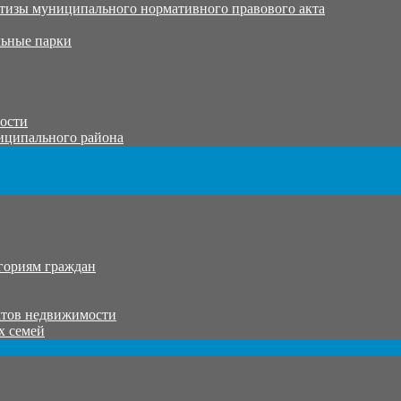
тизы муниципального нормативного правового акта
ьные парки
тости
иципального района
гориям граждан
ктов недвижимости
х семей