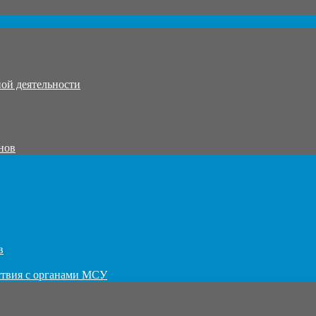
ой деятельности
нов
в
ствия с органами МСУ