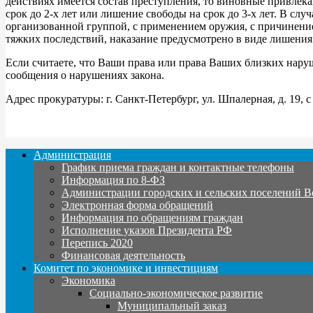
действиях имеется состав преступления, то виновные привлека
срок до 2-х лет или лишение свободы на срок до 3-х лет. В сл
организованной группой, с применением оружия, с причинение
тяжких последствий, наказание предусмотрено в виде лишения 
Если считаете, что Ваши права или права Ваших близких наруш
сообщения о нарушениях закона.
Адрес прокуратуры: г. Санкт-Петербург, ул. Шпалерная, д. 19, с
Администрация
График приема граждан и контактные телефоны
Информация по 8-ФЗ
Администрации городских и сельских поселений В
Электронная форма обращений
Информация по обращениям граждан
Исполнение указов Президента РФ
Перепись 2020
Финансовая деятельность
Комитет по экономике и инвестициям
Экономика
Социально-экономическое развитие
Муниципальный заказ