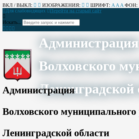
ВКЛ / ВЫКЛ:
ИЗОБРАЖЕНИЯ:
ШРИФТ:
A
A
A
ФОН:
Для слабовидящих
Перейти на старый сайт
Искать...
Администрация
Волховского му
Ленинградской 
Администрация
Волховского муниципального
Ленинградской области