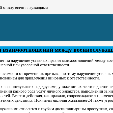
ий между военнослужащими
ил взаимоотношений между военнослужа
няет: за нарушение уставных правил взаимоотношений между в
нарной или уголовной ответственности.
ависимости от времени их призыва, поэтому нарушение уставн
нованием для привлечения виновных к ответственности.
их военнослужащих над другими, унижении их чести и достоинс
нении разного рода услуг личного характера, выполнении за ни
стей. Все эти действия, как правило, сопровождаются применен
твенных действиях. Понятием насилия охватываетсЯ также угро
ужащими относится к грубым дисциплинарным проступкам, сов