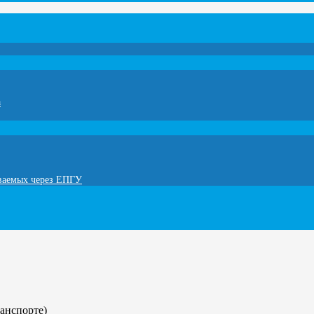
а
ываемых через ЕПГУ
анспорте)