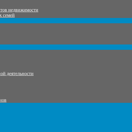
ктов недвижимости
х семей
ой деятельности
нов