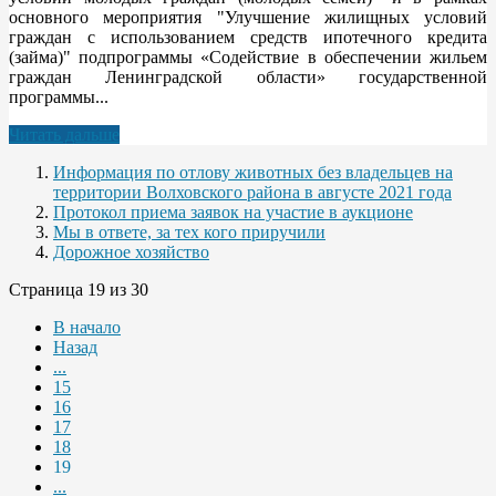
основного мероприятия "Улучшение жилищных условий
граждан с использованием средств ипотечного кредита
(займа)" подпрограммы «Содействие в обеспечении жильем
граждан Ленинградской области» государственной
программы...
Читать дальше
Информация по отлову животных без владельцев на
территории Волховского района в августе 2021 года
Протокол приема заявок на участие в аукционе
Мы в ответе, за тех кого приручили
Дорожное хозяйство
Страница 19 из 30
В начало
Назад
...
15
16
17
18
19
...