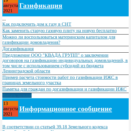
19
Газификация
августа
2021
...
Как подключить дом к газу в СНТ
Как заменить старую газовую плиту на новую бесплатно
Можно ли воспользоваться материнским капиталом для
газификации домовладения?
Догазификация
Предложение ООО "КВАДА ГРУПП" о заключении
договоров на газификацию индивидуальных домовладений, в
том числе с использованием субсидий из бюджета
Ленинградской области
Пример расчета стоимости работ по газификации ИЖС в
границах земельного участка
Памятка для граждан по догазификации и газификации ИЖС
Читать дальше
13
Информационное сообщение
августа
2021
В соответствии со статьей 39.18 Земельного кодекса