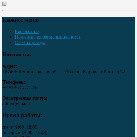
Нижнее меню
Карта сайта
Политика конфиденциальности
Схема проезда
Контакты:
Адрес:
187406 Ленинградская обл., г.Волхов, Кировский пр., д.32.
Телефоны:
+7 81363 7‑71-60
Электронная почта:
admvr@mail.ru
Время работы:
пн-чт 9:00–18:00,
перерыв 13:00–13:48;