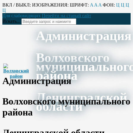
ВКЛ / ВЫКЛ:
ИЗОБРАЖЕНИЯ:
ШРИФТ:
A
A
A
ФОН:
Ц
Ц
Ц
Ц
Для слабовидящих
Перейти на старый сайт
Искать...
Администрация
Волховского
муниципальног
района
Администрация
Ленинградской
Волховского муниципального
области
района
Ленинградской области