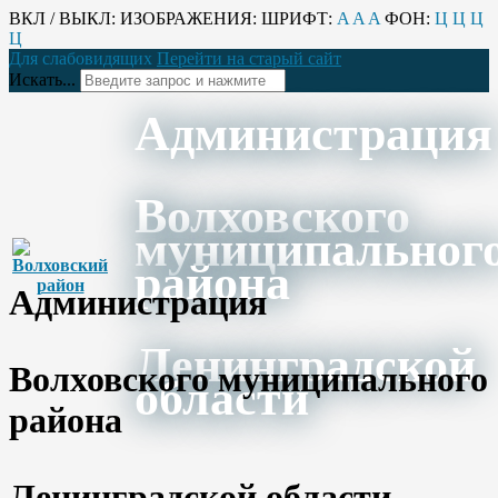
ВКЛ / ВЫКЛ:
ИЗОБРАЖЕНИЯ:
ШРИФТ:
A
A
A
ФОН:
Ц
Ц
Ц
Ц
Для слабовидящих
Перейти на старый сайт
Искать...
Администрация
Волховского
муниципальног
района
Администрация
Ленинградской
Волховского муниципального
области
района
Ленинградской области