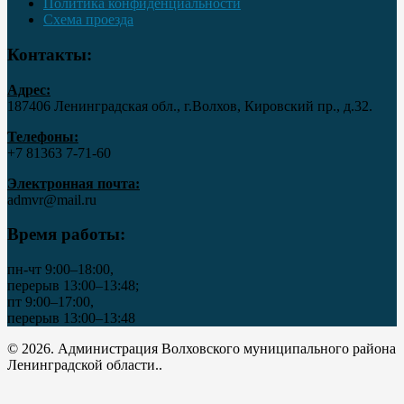
Политика конфиденциальности
Схема проезда
Контакты:
Адрес:
187406 Ленинградская обл., г.Волхов, Кировский пр., д.32.
Телефоны:
+7 81363 7‑71-60
Электронная почта:
admvr@mail.ru
Время работы:
пн-чт 9:00–18:00,
перерыв 13:00–13:48;
пт 9:00–17:00,
перерыв 13:00–13:48
© 2026. Администрация Волховского муниципального района
Ленинградской области..