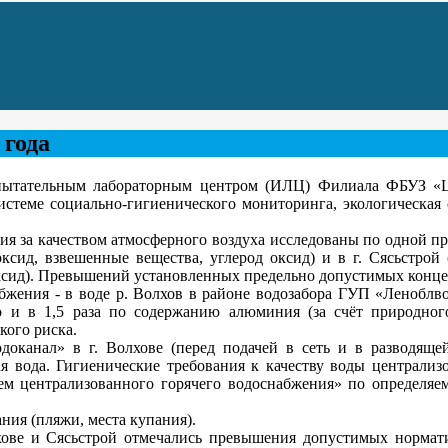
 года
тательным лабораторным центром (ИЛЦ) Филиала ФБУЗ «Це
стеме социально-гигиенического мониторинга, экологическая 
я за качеством атмосферного воздуха исследованы по одной пробе
оксид, взвешенные вещества, углерод оксид) и в г. Сясьстрой 
 оксид). Превышений установленных предельно допустимых конц
бжения - в воде р. Волхов в районе водозабора ГУП «Леноблво
и в 1,5 раза по содержанию алюминия (за счёт природного 
кого риска.
доканал» в г. Волхове (перед подачей в сеть и в разводящей
я вода. Гигиенические требования к качеству воды централиз
тем централизованного горячего водоснабжения» по определя
ния (пляжи, места купания).
ве и Сясьстрой отмечались превышения допустимых норматив