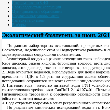
Информация по 8-ФЗ
Противодействие коррупции
Муниципальные образования
Нормативно-правовые акты
Интернет-приёмная
Выборы
Экологический бюллетень за июнь 2021
По данным лабораторных исследований, проводимых испы
Волховском, Лодейнопольском и Подпорожском районах» в си
характеризовалась следующими показателями:
1. Атмосферный воздух - в районе размещения точек наблюдени
(сера диоксид, серная кислота, фтористый водород, азота ди
диоксид, азота диоксид, взвешенные вещества, хлор, углерод
2. Вода открытых водоёмов, используемых для целей водосна
превышение ПДК в 1,5 раза по содержанию железа общего 
исследований сохраняется невысокая степень эпидемиологичес
3. Питьевая вода - качество питьевой воды ГУП «Леноблво
соответствовало требованиям СанПиН 2.1.4.1074-01 «Питьева
Гигиенические требования к обеспечению безопасности сис
(яйца гельминтов) показателям.
4. Вода открытых водоёмов в зонах рекреационного использова
По результатам химических исследований воды в гг. Волхо