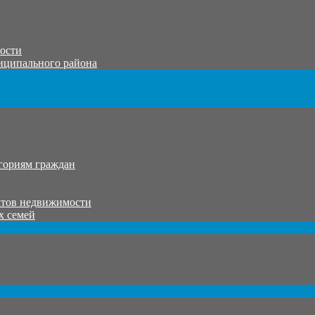
тости
иципального района
гориям граждан
ктов недвижимости
х семей