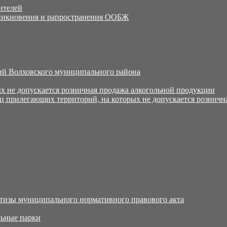
ителей
никновения и рапространения ООБЖ
й Волховского муниципального района
х не допускается розничная продажа алкогольной продукции
ц прилегающих территорий, на которых не допускается розничн
тизы муниципального нормативного правового акта
ьные парки