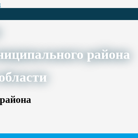
Ц
ниципального района
области
 района