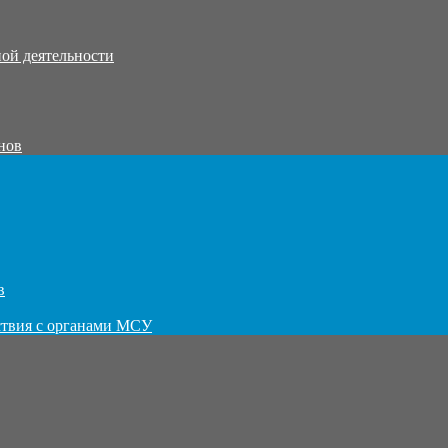
ой деятельности
нов
в
ствия с органами МСУ