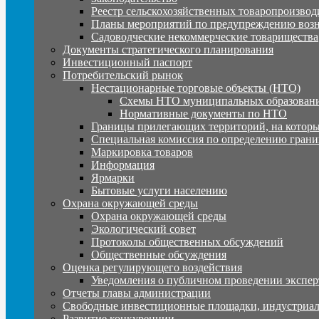
Реестр сельскохозяйственных товаропроизвод
Планы мероприятий по предупреждению воз
Садоводческие некоммерческие товарищества
Документы стратегического планирования
Инвестиционный паспорт
Потребительский рынок
Нестационарные торговые объекты (НТО)
Схемы НТО муниципальных образовани
Нормативные документы по НТО
Границы прилегающих территорий, на которы
Специальная комиссия по определению грани
Маркировка товаров
Информация
Ярмарки
Бытовые услуги населению
Охрана окружающей среды
Охрана окружающей среды
Экологический совет
Протоколы общественных обсуждений
Общественные обсуждения
Оценка регулирующего воздействия
Уведомления о публичном проведении экспер
Отчеты главы администрации
Свободные инвестиционные площадки, индустриал
Развитие конкуренции