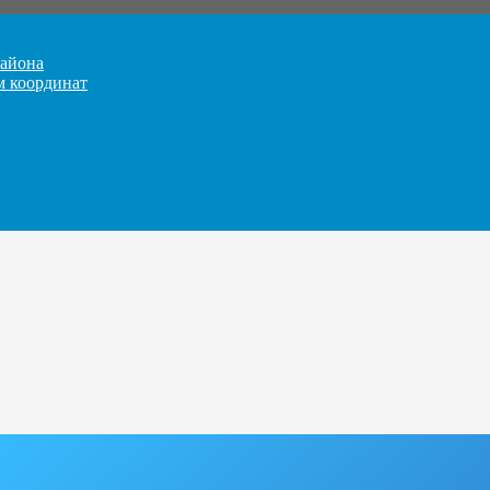
айона
м координат