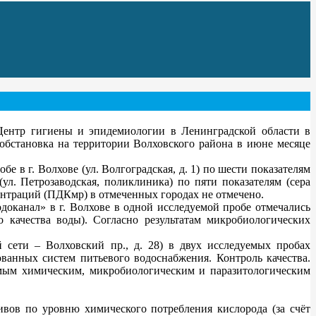
нтр гигиены и эпидемиологии в Ленинградской области в
обстановка на территории Волховского района в июне месяце
 в г. Волхове (ул. Волгоградская, д. 1) по шести показателям
(ул. Петрозаводская, поликлиника) по пяти показателям (сера
ентраций (ПДКмр) в отмеченных городах не отмечено.
доканал» в г. Волхове в одной исследуемой пробе отмечались
качества воды). Согласно результатам микробиологических
 сети – Волховский пр., д. 28) в двух исследуемых пробах
ованных систем питьевого водоснабжения. Контроль качества.
емым химическим, микробиологическим и паразитологическим
ов по уровню химического потребления кислорода (за счёт