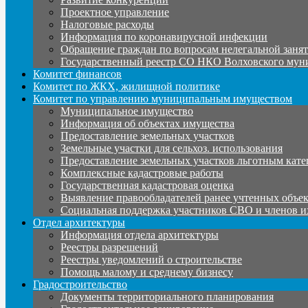
Проектное управление
Налоговые расходы
Информация по коронавирусной инфекции
Обращение граждан по вопросам нелегальной заня
Государственный реестр СО НКО Волховского мун
Комитет финансов
Комитет по ЖКХ, жилищной политике
Комитет по управлению муниципальным имуществом
Муниципальное имущество
Информация об объектах имущества
Предоставление земельных участков
Земельные участки для сельхоз. использования
Предоставление земельных участков льготным кате
Комплексные кадастровые работы
Государственная кадастровая оценка
Выявление правообладателей ранее учтенных объе
Социальная поддержка участников СВО и членов и
Отдел архитектуры
Информация отдела архитектуры
Реестры разрешений
Реестры уведомлений о строительстве
Помощь малому и среднему бизнесу
Градостроительство
Документы территориального планирования