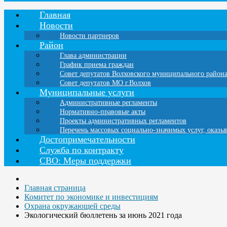
Главная
Новости
Новости партнеров
Район
Глава администрации
График приема граждан
Совет депутатов Волховского муниципального район
Совет депутатов МО г.Волхов
Муниципальные услуги
Административные регламенты
Нормативно-правовые акты
Проекты административных регламентов
Перечень массовых социально-значимых услуг, оказ
Достопримечательности
Служба по контракту
СВО: Меры поддержки
Главная страница
Комитет по экономике и инвестициям
Охрана окружающей среды
Экологический бюллетень за июнь 2021 года