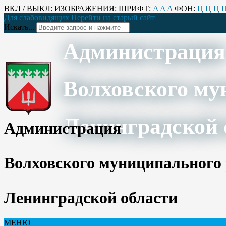
ВКЛ / ВЫКЛ:
ИЗОБРАЖЕНИЯ:
ШРИФТ:
A
A
A
ФОН:
Ц
Ц
Ц
Для слабовидящих
Перейти на старый сайт
Искать...
Администрация
Волховского му
Ленинградской 
Администрация
Волховского муниципального
Ленинградской области
МЕНЮ