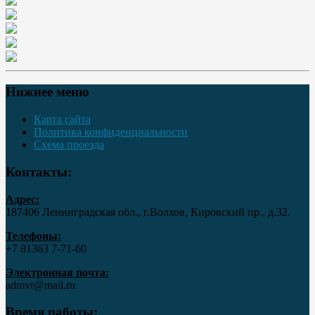
Нижнее меню
Карта сайта
Политика конфиденциальности
Схема проезда
Контакты:
Адрес:
187406 Ленинградская обл., г.Волхов, Кировский пр., д.32.
Телефоны:
+7 81363 7‑71-60
Электронная почта:
admvr@mail.ru
Время работы: