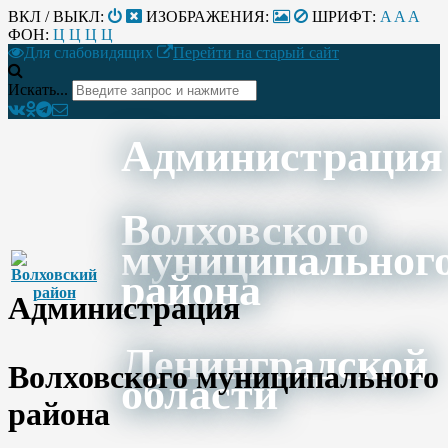
ВКЛ / ВЫКЛ:
ИЗОБРАЖЕНИЯ:
ШРИФТ:
A
A
A
ФОН:
Ц
Ц
Ц
Ц
Для слабовидящих
Перейти на старый сайт
Искать...
Администрация
Волховского
муниципальног
района
Администрация
Ленинградской
Волховского муниципального
области
района