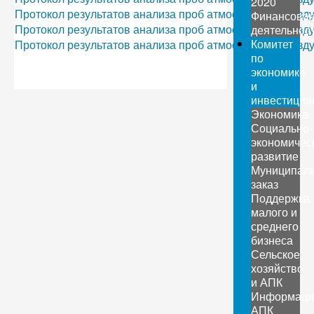
2020
Протокол результатов анализа проб атмосферного воздух
Финансова
Протокол результатов анализа проб атмосферного воздух
деятельнос
Комитет
Протокол результатов анализа проб атмосферного воздуха 
по
экономике
и
инвестиция
Экономика
Социально-
экономичес
развитие
Муниципал
заказ
Поддержка
малого и
среднего
бизнеса
Сельское
хозяйство
и АПК
Информаци
АПК