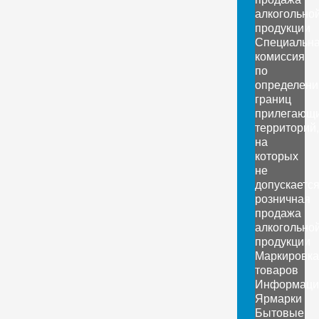
алкогольно
продукции
Специальн
комиссия
по
определен
границ
прилегающ
территорий,
на
которых
не
допускаетс
розничная
продажа
алкогольно
продукции
Маркировка
товаров
Информаци
Ярмарки
Бытовые