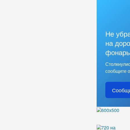
Не убр
на доро
фонарь
Столкнулис
сообщите о
Сообщи