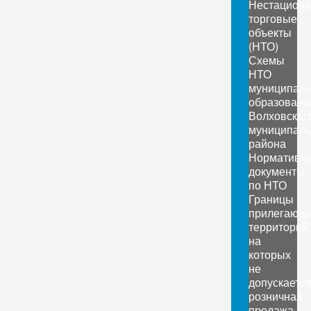
Нестацион
торговые
объекты
(НТО)
Схемы
НТО
муниципал
образовани
Волховског
муниципаль
района
Нормативн
документы
по НТО
Границы
прилегающ
территорий,
на
которых
не
допускаетс
розничная
продажа