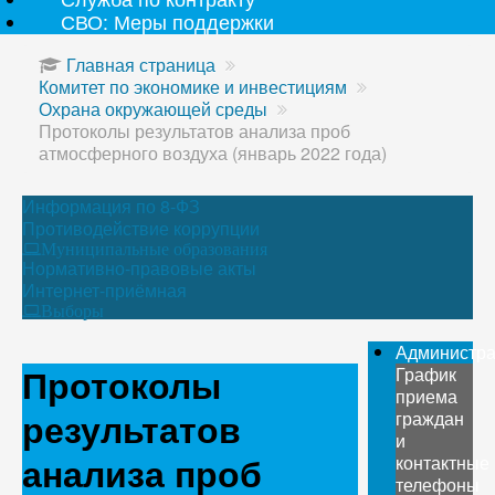
СВО: Меры поддержки
Главная страница
Комитет по экономике и инвестициям
Охрана окружающей среды
Протоколы результатов анализа проб
атмосферного воздуха (январь 2022 года)
Информация по 8-ФЗ
Противодействие коррупции
Муниципальные образования
Нормативно-правовые акты
Интернет-приёмная
Выборы
Администр
Протоколы
График
приема
результатов
граждан
и
анализа проб
контактные
телефоны