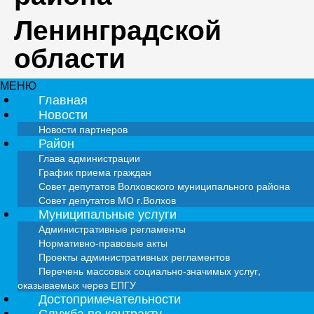
Ленинградской
области
МЕНЮ
Главная
Новости
Новости партнеров
Район
Глава администрации
График приема граждан
Совет депутатов Волховского муниципального района
Совет депутатов МО г.Волхов
Муниципальные услуги
Административные регламенты
Нормативно-правовые акты
Проекты административных регламентов
Перечень массовых социально-значимых услуг,
оказываемых через ЕПГУ
Достопримечательности
Служба по контракту