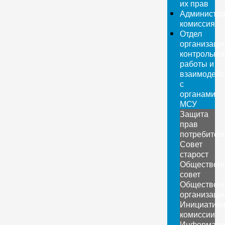
их прав
Администра
комиссия
Отдел
организаци
контрольно
работы и
взаимодейс
с
органами
МСУ
Защита
прав
потребител
Совет
старост
Обществен
совет
Обществен
организаци
Инициатив
комиссии
Информаци