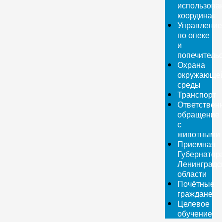
использова
координат
Управление
по опеке
и
попечитель
Охрана
окружающе
среды
Транспорт
Ответствен
обращение
с
животными
Приемная
Губернатор
Ленинградс
области
Почётные
граждане
Целевое
обучение