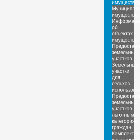
имущество
Муниципал
имущество
Информаци
об
объектах
имущества
Предоставл
земельных
участков
Земельные
участки
для
сельхоз.
использова
Предоставл
земельных
участков
льготным
категориям
граждан
Комплексн
кадастровы