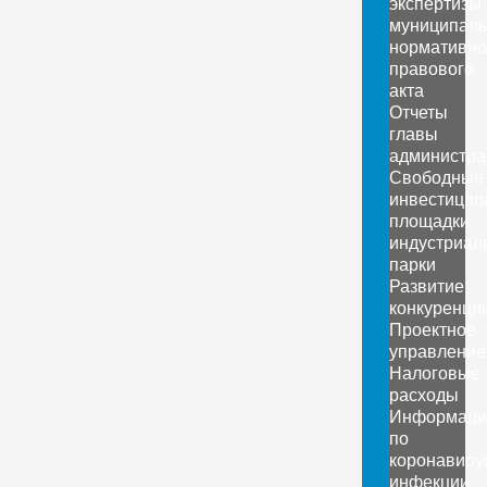
экспертизы
муниципаль
нормативно
правового
акта
Отчеты
главы
администра
Свободные
инвестицио
площадки,
индустриал
парки
Развитие
конкуренци
Проектное
управление
Налоговые
расходы
Информаци
по
коронавиру
инфекции