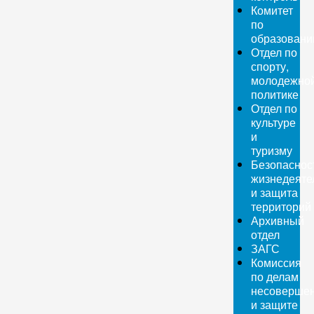
Комитет
по
образован
Отдел по
спорту,
молодежно
политике
Отдел по
культуре
и
туризму
Безопаснос
жизнедеяте
и защита
территорий
Архивный
отдел
ЗАГС
Комиссия
по делам
несовершен
и защите