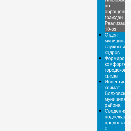
по
обращения
граждан
Реализация
10-оз
Отдел
муниципаль
службы и
кадров
Формирова
комфортно
городской
среды
Инвестици
климат
Волховског
муниципаль
района
Сведения,
подлежащи
предоставл
с