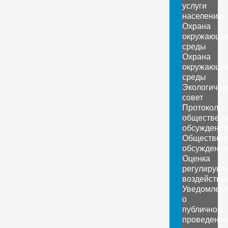
услуги
населению
Охрана
окружающе
среды
Охрана
окружающе
среды
Экологичес
совет
Протоколы
обществен
обсуждений
Обществен
обсуждения
Оценка
регулирующ
воздействи
Уведомлен
о
публичном
проведении