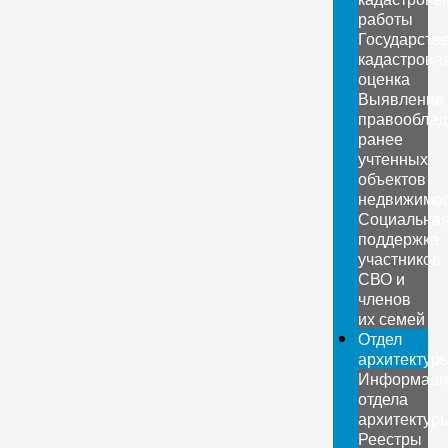
работы
Государств
кадастрова
оценка
Выявление
правооблад
ранее
учтенных
объектов
недвижимо
Социальна
поддержка
участников
СВО и
членов
их семей
Отдел
архитектур
Информаци
отдела
архитектур
Реестры