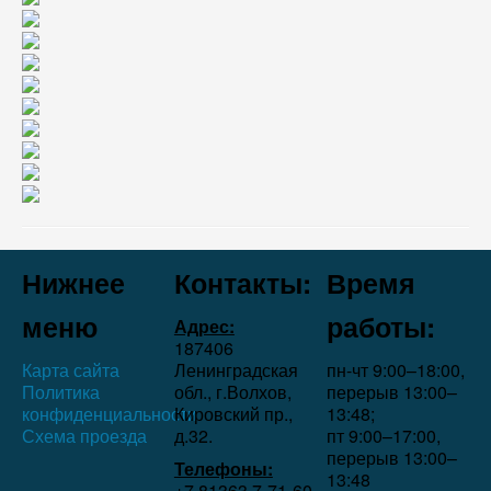
Нижнее
Контакты:
Время
меню
работы:
Адрес:
187406
Карта сайта
Ленинградская
пн-чт 9:00–18:00,
Политика
обл., г.Волхов,
перерыв 13:00–
конфиденциальности
Кировский пр.,
13:48;
Схема проезда
д.32.
пт 9:00–17:00,
перерыв 13:00–
Телефоны:
13:48
+7 81363 7‑71-60