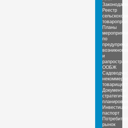
Законодате
Реестр
сельскохоз
товаропрои
Планы
мероприяти
по
предупреж
возникнове
и
рапростран
ООБЖ
Садоводчес
некоммерче
товарищест
Документы
стратегичес
планирован
Инвестици
паспорт
Потребител
рынок