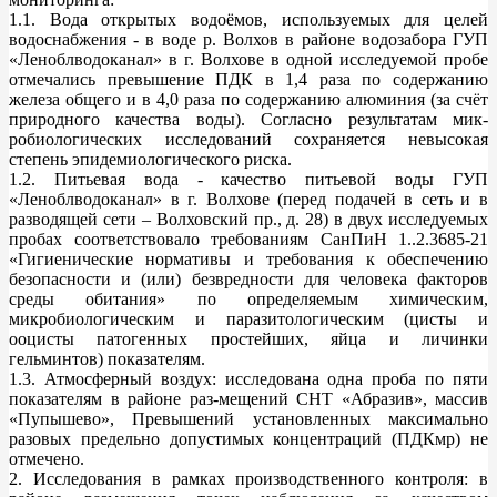
1.1. Вода открытых водоёмов, используемых для целей
водоснабжения - в воде р. Волхов в районе водозабора ГУП
«Леноблводоканал» в г. Волхове в одной исследуемой пробе
отмечались превышение ПДК в 1,4 раза по содержанию
железа общего и в 4,0 раза по содержанию алюминия (за счёт
природного качества воды). Согласно результатам мик-
робиологических исследований сохраняется невысокая
степень эпидемиологического риска.
1.2. Питьевая вода - качество питьевой воды ГУП
«Леноблводоканал» в г. Волхове (перед подачей в сеть и в
разводящей сети – Волховский пр., д. 28) в двух исследуемых
пробах соответствовало требованиям СанПиН 1..2.3685-21
«Гигиенические нормативы и требования к обеспечению
безопасности и (или) безвредности для человека факторов
среды обитания» по определяемым химическим,
микробиологическим и паразитологическим (цисты и
ооцисты патогенных простейших, яйца и личинки
гельминтов) показателям.
1.3. Атмосферный воздух: исследована одна проба по пяти
показателям в районе раз-мещений СНТ «Абразив», массив
«Пупышево», Превышений установленных максимально
разовых предельно допустимых концентраций (ПДКмр) не
отмечено.
2. Исследования в рамках производственного контроля: в