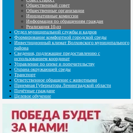
Общественный совет
Общественные организации
Инициативные комиссии
Информация по обращениям граждан
Реализация 10-оз
Отдел муниципальной службы и кадров
Формирование комфортной городской среды
Инвестиционный климат Волховского муниципального
района
Сведения, подлежащие предоставлению с
использованием координат
Управление по опеке и попечительству
Охрана окружающей среды
Транспорт
Ответственное обращение с животными
Приемная Губернатора Ленинградской области
Почётные граждане
Целевое обучение