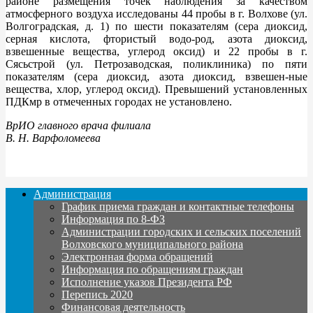
районе размещения точек наблюдения за качеством
атмосферного воздуха исследованы 44 пробы в г. Волхове (ул.
Волгоградская, д. 1) по шести показателям (сера диоксид,
серная кислота, фтористый водо-род, азота диоксид,
взвешенные вещества, углерод оксид) и 22 пробы в г.
Сясьстрой (ул. Петрозаводская, поликлиника) по пяти
показателям (сера диоксид, азота диоксид, взвешен-ные
вещества, хлор, углерод оксид). Превышений установленных
ПДКмр в отмеченных городах не установлено.
ВрИО главного врача филиала
В. Н. Варфоломеева
Администрация
График приема граждан и контактные телефоны
Информация по 8-ФЗ
Администрации городских и сельских поселений
Волховского муниципального района
Электронная форма обращений
Информация по обращениям граждан
Исполнение указов Президента РФ
Перепись 2020
Финансовая деятельность