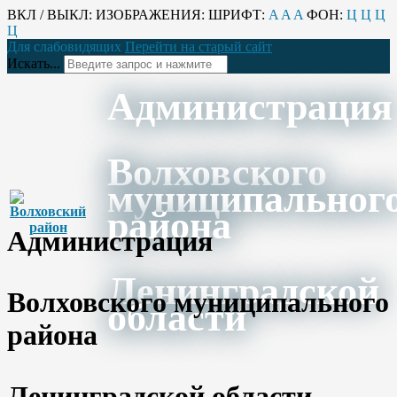
ВКЛ / ВЫКЛ:
ИЗОБРАЖЕНИЯ:
ШРИФТ:
A
A
A
ФОН:
Ц
Ц
Ц
Ц
Для слабовидящих
Перейти на старый сайт
Искать...
Администрация
Волховского
муниципальног
района
Администрация
Ленинградской
Волховского муниципального
области
района
Ленинградской области