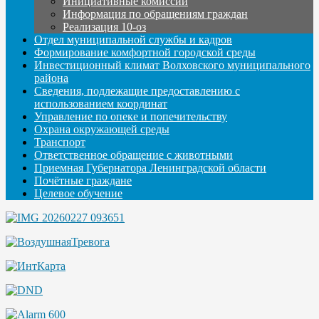
Инициативные комиссии
Информация по обращениям граждан
Реализация 10-оз
Отдел муниципальной службы и кадров
Формирование комфортной городской среды
Инвестиционный климат Волховского муниципального
района
Сведения, подлежащие предоставлению с
использованием координат
Управление по опеке и попечительству
Охрана окружающей среды
Транспорт
Ответственное обращение с животными
Приемная Губернатора Ленинградской области
Почётные граждане
Целевое обучение