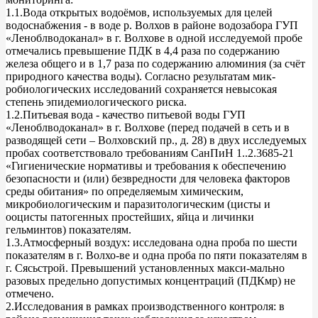
1.1.Вода открытых водоёмов, используемых для целей
водоснабжения - в воде р. Волхов в районе водозабора ГУП
«Леноблводоканал» в г. Волхове в одной исследуемой пробе
отмечались превышение ПДК в 4,4 раза по содержанию
железа общего и в 1,7 раза по содержанию алюминия (за счёт
природного качества воды). Согласно результатам мик-
робиологических исследований сохраняется невысокая
степень эпидемиологического риска.
1.2.Питьевая вода - качество питьевой воды ГУП
«Леноблводоканал» в г. Волхове (перед подачей в сеть и в
разводящей сети – Волховский пр., д. 28) в двух исследуемых
пробах соответствовало требованиям СанПиН 1..2.3685-21
«Гигиенические нормативы и требования к обеспечению
безопасности и (или) безвредности для человека факторов
среды обитания» по определяемым химическим,
микробиологическим и паразитологическим (цисты и
ооцисты патогенных простейших, яйца и личинки
гельминтов) показателям.
1.3.Атмосферный воздух: исследована одна проба по шести
показателям в г. Волхо-ве и одна проба по пяти показателям в
г. Сясьстрой. Превышений установленных макси-мально
разовых предельно допустимых концентраций (ПДКмр) не
отмечено.
2.Исследования в рамках производственного контроля: в