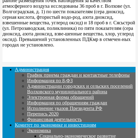
районе размещения точек наблюдения за качеством
атмосферного воздуха исследованы 36 проб в г. Волхове (ул.
Волгоградская, д. 1) по шести показателям (сера диоксид,
серная кислота, фтористый водо-род, азота диоксид,
взвешенные вещества, углерод оксид) и 18 проб в г. Сясьстрой
(ул. Петрозаводская, поликлиника) по пяти показателям (сера
диоксид, азота диоксид, взве-шенные вещества, хлор, углерод
оксид). Превышений установленных ПДКмр в отмечен-ных
городах не установлено.
Администрация
График приема граждан и контактные телефоны
Информация по 8-ФЗ
Администрации городских и сельских поселений
Волховского муниципального района
Электронная форма обращений
Информация по обращениям граждан
Исполнение указов Президента РФ
Перепись 2020
Финансовая деятельность
Комитет по экономике и инвестициям
Экономика
Социально-экономическое развитие