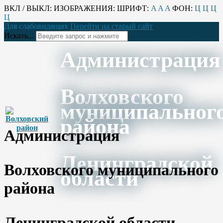
ВКЛ / ВЫКЛ:
ИЗОБРАЖЕНИЯ:
ШРИФТ:
A
A
A
ФОН:
Ц
Ц
Ц
Ц
Для слабовидящих
Перейти на старый сайт
Искать...
Администрация
Волховского
муниципальног
района
Администрация
Ленинградской
Волховского муниципального
области
района
Ленинградской области