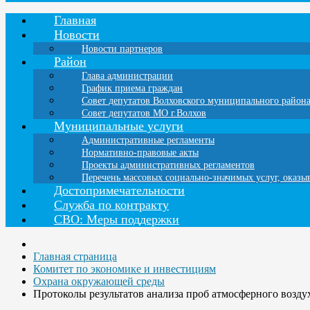
Главная
Новости
Новости партнеров
Район
Глава администрации
График приема граждан
Совет депутатов Волховского муниципального район
Совет депутатов МО г.Волхов
Муниципальные услуги
Административные регламенты
Нормативно-правовые акты
Проекты административных регламентов
Перечень массовых социально-значимых услуг, оказ
Достопримечательности
Служба по контракту
СВО: Меры поддержки
Главная страница
Комитет по экономике и инвестициям
Охрана окружающей среды
Протоколы результатов анализа проб атмосферного воздух