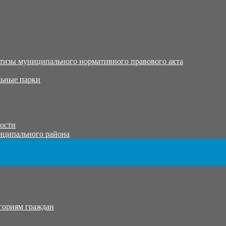
тизы муниципального нормативного правового акта
ьные парки
тости
иципального района
гориям граждан