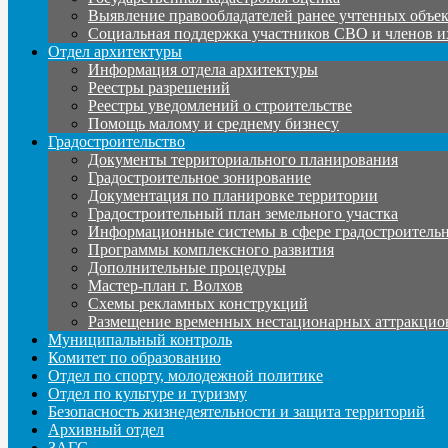
Выявление правообладателей ранее учтенных объе
Социальная поддержка участников СВО и членов и
Отдел архитектуры
Информация отдела архитектуры
Реестры разрешений
Реестры уведомлений о строительстве
Помощь малому и среднему бизнесу
Градостроительство
Документы территориального планирования
Градостроительное зонирование
Документация по планировке территории
Градостроительный план земельного участка
Информационные системы в сфере градостроительн
Программы комплексного развития
Дополнительные процедуры
Мастер-план г. Волхов
Схемы рекламных конструкций
Размещение временных нестационарных аттракцио
Муниципальный контроль
Комитет по образованию
Отдел по спорту, молодежной политике
Отдел по культуре и туризму
Безопасность жизнедеятельности и защита территорий
Архивный отдел
ЗАГС