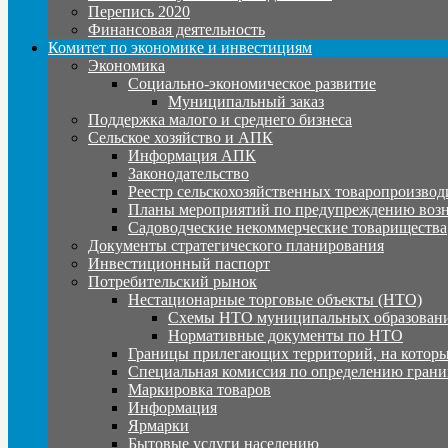
Перепись 2020
Финансовая деятельность
Комитет по экономике и инвестициям
Экономика
Социально-экономическое развитие
Муниципальный заказ
Поддержка малого и среднего бизнеса
Сельское хозяйство и АПК
Информация АПК
Законодательство
Реестр сельскохозяйственных товаропроизвод
Планы мероприятий по предупреждению воз
Садоводческие некоммерческие товарищества
Документы стратегического планирования
Инвестиционный паспорт
Потребительский рынок
Нестационарные торговые объекты (НТО)
Схемы НТО муниципальных образовани
Нормативные документы по НТО
Границы прилегающих территорий, на которы
Специальная комиссия по определению грани
Маркировка товаров
Информация
Ярмарки
Бытовые услуги населению