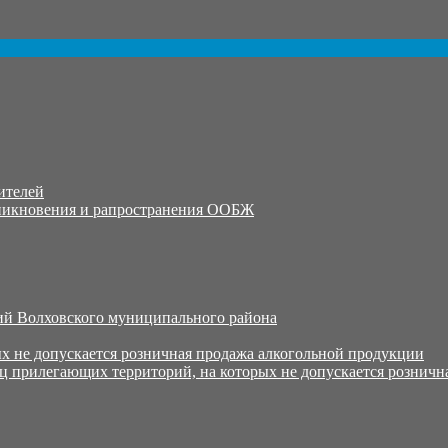
ителей
никновения и рапространения ООБЖ
й Волховского муниципального района
х не допускается розничная продажа алкогольной продукции
ц прилегающих территорий, на которых не допускается розничн