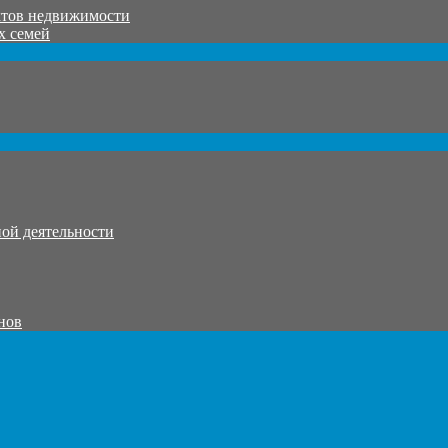
ктов недвижимости
х семей
ой деятельности
нов