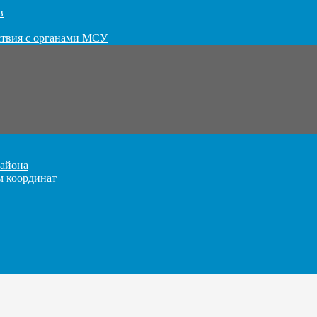
в
ствия с органами МСУ
айона
м координат