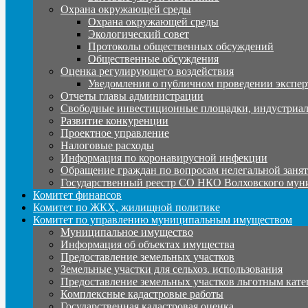
Охрана окружающей среды
Охрана окружающей среды
Экологический совет
Протоколы общественных обсуждений
Общественные обсуждения
Оценка регулирующего воздействия
Уведомления о публичном проведении экспер
Отчеты главы администрации
Свободные инвестиционные площадки, индустриал
Развитие конкуренции
Проектное управление
Налоговые расходы
Информация по коронавирусной инфекции
Обращение граждан по вопросам нелегальной заня
Государственный реестр СО НКО Волховского мун
Комитет финансов
Комитет по ЖКХ, жилищной политике
Комитет по управлению муниципальным имуществом
Муниципальное имущество
Информация об объектах имущества
Предоставление земельных участков
Земельные участки для сельхоз. использования
Предоставление земельных участков льготным кате
Комплексные кадастровые работы
Государственная кадастровая оценка