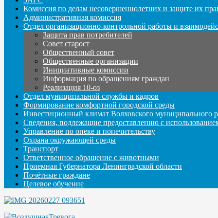
Комиссия по делам несовершеннолетних и защите их пра
Административная комиссия
Отдел организационно-контрольной работы и взаимодей
Защита прав потребителей
Совет старост
Общественный совет
Общественные организации
Инициативные комиссии
Информация по обращениям граждан
Реализация 10-оз
Отдел муниципальной службы и кадров
Формирование комфортной городской среды
Инвестиционный климат Волховского муниципального р
Сведения, подлежащие предоставлению с использование
Управление по опеке и попечительству
Охрана окружающей среды
Транспорт
Ответственное обращение с животными
Приемная Губернатора Ленинградской области
Почётные граждане
Целевое обучение