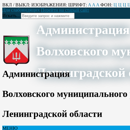
ВКЛ / ВЫКЛ:
ИЗОБРАЖЕНИЯ:
ШРИФТ:
A
A
A
ФОН:
Ц
Ц
Ц
Для слабовидящих
Перейти на старый сайт
Искать...
Администрация
Волховского му
Ленинградской 
Администрация
Волховского муниципального
Ленинградской области
МЕНЮ