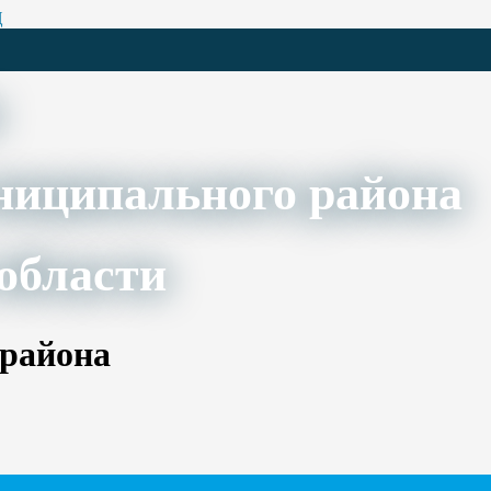
Ц
ниципального района
области
 района