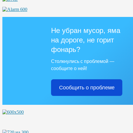
Не убран мусор, яма
на дороге, не горит
фонарь?
Столкнулись с проблемой —
сообщите о ней!
Сообщить о проблеме