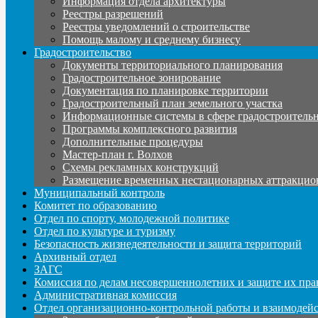
Информация отдела архитектуры
Реестры разрешений
Реестры уведомлений о строительстве
Помощь малому и среднему бизнесу
Градостроительство
Документы территориального планирования
Градостроительное зонирование
Документация по планировке территории
Градостроительный план земельного участка
Информационные системы в сфере градостроительн
Программы комплексного развития
Дополнительные процедуры
Мастер-план г. Волхов
Схемы рекламных конструкций
Размещение временных нестационарных аттракцио
Муниципальный контроль
Комитет по образованию
Отдел по спорту, молодежной политике
Отдел по культуре и туризму
Безопасность жизнедеятельности и защита территорий
Архивный отдел
ЗАГС
Комиссия по делам несовершеннолетних и защите их пра
Административная комиссия
Отдел организационно-контрольной работы и взаимодей