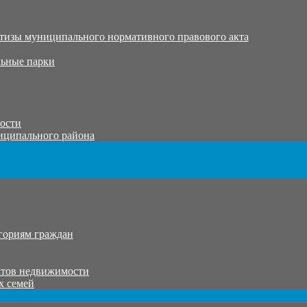
тизы муниципального нормативного правового акта
ьные парки
тости
иципального района
гориям граждан
ктов недвижимости
х семей