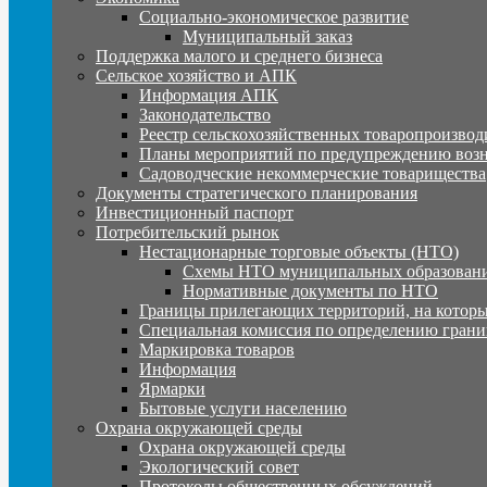
Социально-экономическое развитие
Муниципальный заказ
Поддержка малого и среднего бизнеса
Сельское хозяйство и АПК
Информация АПК
Законодательство
Реестр сельскохозяйственных товаропроизвод
Планы мероприятий по предупреждению воз
Садоводческие некоммерческие товарищества
Документы стратегического планирования
Инвестиционный паспорт
Потребительский рынок
Нестационарные торговые объекты (НТО)
Схемы НТО муниципальных образовани
Нормативные документы по НТО
Границы прилегающих территорий, на которы
Специальная комиссия по определению грани
Маркировка товаров
Информация
Ярмарки
Бытовые услуги населению
Охрана окружающей среды
Охрана окружающей среды
Экологический совет
Протоколы общественных обсуждений