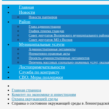
Главная
Новости
Новости партнеров
Район
Глава администрации
График приема граждан
Совет депутатов Волховского муниципального район
Совет депутатов МО г.Волхов
Муниципальные услуги
Административные регламенты
Нормативно-правовые акты
Проекты административных регламентов
Перечень массовых социально-значимых услуг, оказ
Достопримечательности
Служба по контракту
СВО: Меры поддержки
Главная страница
Комитет по экономике и инвестициям
Охрана окружающей среды
Справка о состоянии окружающей среды в Ленинградской 