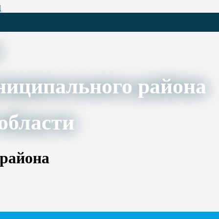
Ц
ниципального района
области
 района