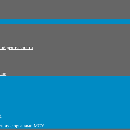
ой деятельности
нов
в
ствия с органами МСУ