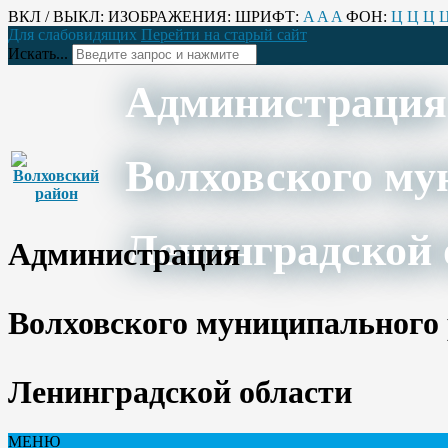
ВКЛ / ВЫКЛ:
ИЗОБРАЖЕНИЯ:
ШРИФТ:
A
A
A
ФОН:
Ц
Ц
Ц
Для слабовидящих
Перейти на старый сайт
Искать...
Администрация
Волховского му
Ленинградской 
Администрация
Волховского муниципального
Ленинградской области
МЕНЮ