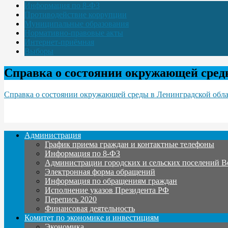
Информация по 8-ФЗ
Противодействие коррупции
Муниципальные образования
Нормативно-правовые акты
Интернет-приёмная
Выборы
Справка о состоянии окружающей среды 
Справка о состоянии окружающей среды в Ленинградской облас
Администрация
График приема граждан и контактные телефоны
Информация по 8-ФЗ
Администрации городских и сельских поселений В
Электронная форма обращений
Информация по обращениям граждан
Исполнение указов Президента РФ
Перепись 2020
Финансовая деятельность
Комитет по экономике и инвестициям
Экономика