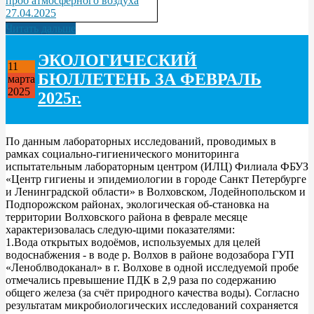
проб атмосферного воздуха
27.04.2025
Читать дальше
ЭКОЛОГИЧЕСКИЙ
11
БЮЛЛЕТЕНЬ ЗА ФЕВРАЛЬ
марта
2025
2025г.
По данным лабораторных исследований, проводимых в
рамках социально-гигиенического мониторинга
испытательным лабораторным центром (ИЛЦ) Филиала ФБУЗ
«Центр гигиены и эпидемиологии в городе Санкт Петербурге
и Ленинградской области» в Волховском, Лодейнопольском и
Подпорожском районах, экологическая об-становка на
территории Волховского района в феврале месяце
характеризовалась следую-щими показателями:
1.Вода открытых водоёмов, используемых для целей
водоснабжения - в воде р. Волхов в районе водозабора ГУП
«Леноблводоканал» в г. Волхове в одной исследуемой пробе
отмечались превышение ПДК в 2,9 раза по содержанию
общего железа (за счёт природного качества воды). Согласно
результатам микробиологических исследований сохраняется