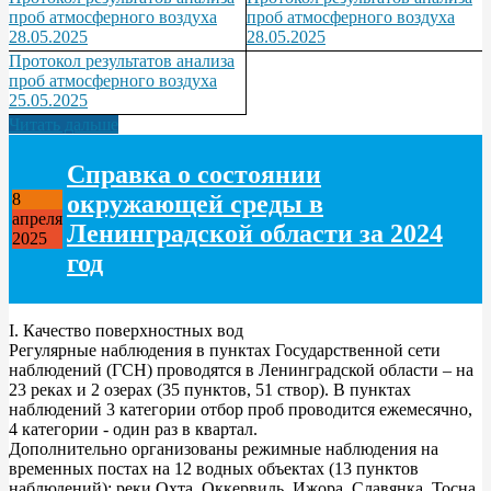
проб атмосферного воздуха
проб атмосферного воздуха
28.05.2025
28.05.2025
Протокол результатов анализа
проб атмосферного воздуха
25.05.2025
Читать дальше
Справка о состоянии
окружающей среды в
8
апреля
Ленинградской области за 2024
2025
год
I. Качество поверхностных вод
Регулярные наблюдения в пунктах Государственной сети
наблюдений (ГСН) проводятся в Ленинградской области – на
23 реках и 2 озерах (35 пунктов, 51 створ). В пунктах
наблюдений 3 категории отбор проб проводится ежемесячно,
4 категории - один раз в квартал.
Дополнительно организованы режимные наблюдения на
временных постах на 12 водных объектах (13 пунктов
наблюдений): реки Охта, Оккервиль, Ижора, Славянка, Тосна,