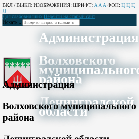
ВКЛ / ВЫКЛ:
ИЗОБРАЖЕНИЯ:
ШРИФТ:
A
A
A
ФОН:
Ц
Ц
Ц
Ц
Для слабовидящих
Перейти на старый сайт
Искать...
Администрация
Волховского
муниципальног
района
Администрация
Ленинградской
Волховского муниципального
области
района
Ленинградской области