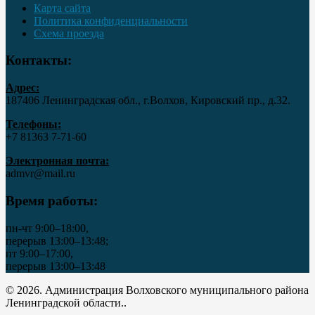
Карта сайта
Политика конфиденциальности
Схема проезда
Контакты:
Адрес:
187406 Ленинградская обл., г.Волхов, Кировский пр., д.32.
Телефоны:
+7 81363 7‑71-60
Электронная почта:
admvr@mail.ru
Время работы:
пн-чт 9:00–18:00,
перерыв 13:00–13:48;
пт 9:00–17:00,
перерыв 13:00–13:48
© 2026. Администрация Волховского муниципального района
Ленинградской области..