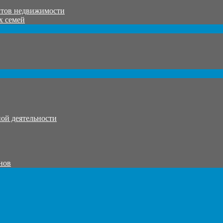
ктов недвижимости
х семей
ой деятельности
нов