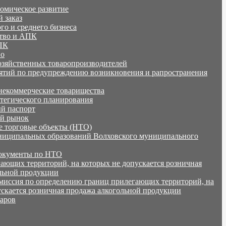
омическое развитие
 заказ
го и среднего бизнеса
ство и АПК
ПК
во
хозяйственных товаропроизводителей
тий по предупреждению возникновения и рапространения
некоммерческие товарищества
тегического планирования
й паспорт
ий рынок
 торговые объекты (НТО)
иципальных образований Волховского муниципального
окументы по НТО
ающих территорий, на которых не допускается розничная
льной продукции
миссия по определению границ прилегающих территорий, на
ускается розничная продажа алкогольной продукции
аров