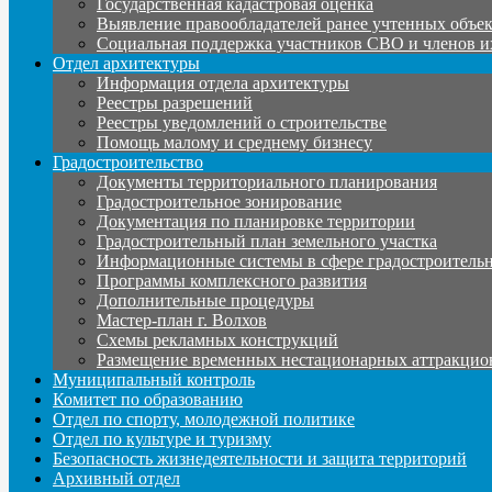
Государственная кадастровая оценка
Выявление правообладателей ранее учтенных объе
Социальная поддержка участников СВО и членов и
Отдел архитектуры
Информация отдела архитектуры
Реестры разрешений
Реестры уведомлений о строительстве
Помощь малому и среднему бизнесу
Градостроительство
Документы территориального планирования
Градостроительное зонирование
Документация по планировке территории
Градостроительный план земельного участка
Информационные системы в сфере градостроительн
Программы комплексного развития
Дополнительные процедуры
Мастер-план г. Волхов
Схемы рекламных конструкций
Размещение временных нестационарных аттракцио
Муниципальный контроль
Комитет по образованию
Отдел по спорту, молодежной политике
Отдел по культуре и туризму
Безопасность жизнедеятельности и защита территорий
Архивный отдел