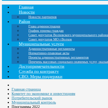
Главная
Новости
Новости партнеров
Район
Глава администрации
График приема граждан
Совет депутатов Волховского муниципального район
Совет депутатов МО г.Волхов
Муниципальные услуги
Административные регламенты
Нормативно-правовые акты
Проекты административных регламентов
Перечень массовых социально-значимых услуг, оказ
Достопримечательности
Служба по контракту
СВО: Меры поддержки
Главная страница
Комитет по экономике и инвестициям
Потребительский рынок
Муниципальный контроль
Программы 2022