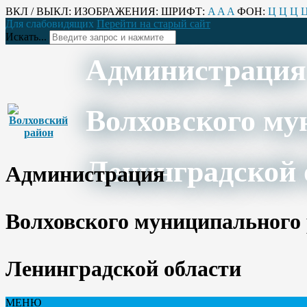
ВКЛ / ВЫКЛ:
ИЗОБРАЖЕНИЯ:
ШРИФТ:
A
A
A
ФОН:
Ц
Ц
Ц
Для слабовидящих
Перейти на старый сайт
Искать...
Администрация
Волховского му
Ленинградской 
Администрация
Волховского муниципального
Ленинградской области
МЕНЮ