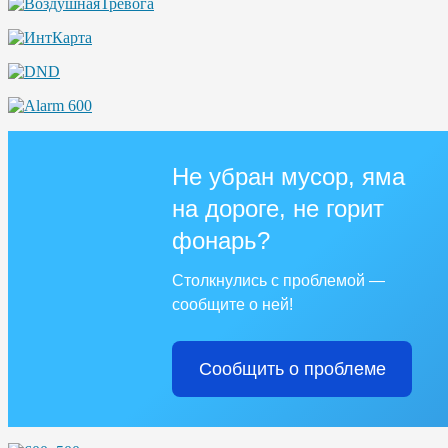
Не убран мусор, яма
на дороге, не горит
фонарь?
Столкнулись с проблемой —
сообщите о ней!
Сообщить о проблеме