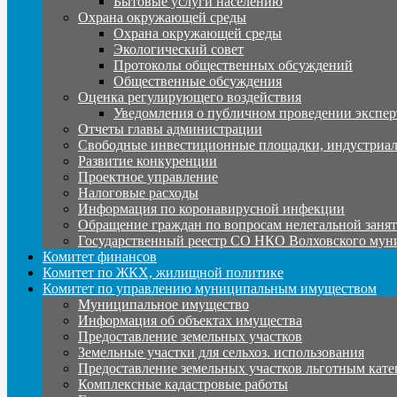
Бытовые услуги населению
Охрана окружающей среды
Охрана окружающей среды
Экологический совет
Протоколы общественных обсуждений
Общественные обсуждения
Оценка регулирующего воздействия
Уведомления о публичном проведении экспер
Отчеты главы администрации
Свободные инвестиционные площадки, индустриал
Развитие конкуренции
Проектное управление
Налоговые расходы
Информация по коронавирусной инфекции
Обращение граждан по вопросам нелегальной заня
Государственный реестр СО НКО Волховского мун
Комитет финансов
Комитет по ЖКХ, жилищной политике
Комитет по управлению муниципальным имуществом
Муниципальное имущество
Информация об объектах имущества
Предоставление земельных участков
Земельные участки для сельхоз. использования
Предоставление земельных участков льготным кате
Комплексные кадастровые работы