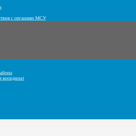
в
ствия с органами МСУ
айона
м координат