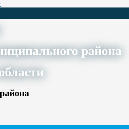
Ц
ниципального района
области
 района