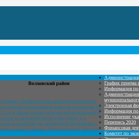
Администрация
График приема 
Волховский район
Информация по
Администрации 
муниципальног
ограмма «Профилактика рисков причинения
Электронная ф
еда (ущерба) охраняемым законом ценностям на
Информация по
22 год в сфере осуществления муниципального
Исполнение ука
нтроля на автомобильном транспорте и в
Перепись 2020
рожном хозяйстве на территории Волховского
Финансовая дея
ниципального района Ленинградской области»
Комитет по эко
Экономика