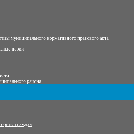
тизы муниципального нормативного правового акта
ьные парки
тости
иципального района
гориям граждан