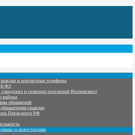
граждан и контактные телефоны
 8-ФЗ
городских и сельских поселений Волховского
о района
орма обращений
 обращениям граждан
зов Президента РФ
тельность
номике и инвестициям