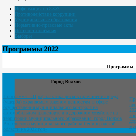
Информация по 8-ФЗ
Противодействие коррупции
Муниципальные образования
Нормативно-правовые акты
Интернет-приёмная
Выборы
Программы 2022
Программы
Город Волхов
Программа «Профилактика рисков причинения вреда
Пр
(ущерба) охраняемым законом ценностям в сфере
вр
осуществления муниципального контроля на
20
автомобильном транспорте и в дорожном хозяйстве на
ко
территории муниципального образования город Волхов
до
Волховского муниципального района Ленинградской
му
области на 2022 год»