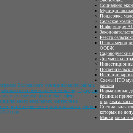
Социально-экон
Муниципальный
Поддержка мало
Сельское хозяй
Информация А
Законодательст
Реестр сельско
Планы мероприя
ООБЖ
Садоводческие 
Документы стра
Инвестиционны
Потребительск
Нестационарные
Схемы НТО мун
ограмма Волховского муниципального района
района
рофилактика рисков причинения вреда (ущерба)
Нормативные д
раняемым законом ценностям в сфере
Границы прилег
ниципального земельного контроля на
продажа алкого
рритории Волховского муниципального района
Специальная ко
2022 год»
которых не доп
Маркировка тов