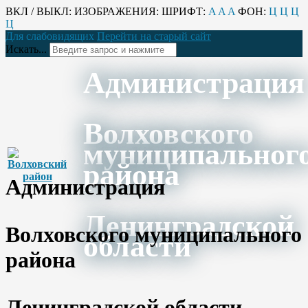
ВКЛ / ВЫКЛ:
ИЗОБРАЖЕНИЯ:
ШРИФТ:
A
A
A
ФОН:
Ц
Ц
Ц
Ц
Для слабовидящих
Перейти на старый сайт
Искать...
Администрация
Волховского
муниципальног
района
Администрация
Ленинградской
Волховского муниципального
области
района
Ленинградской области