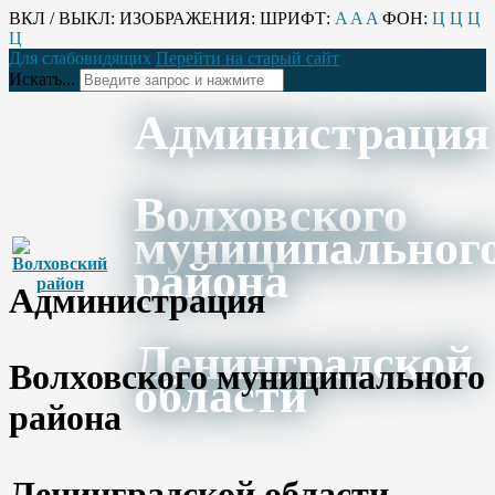
ВКЛ / ВЫКЛ:
ИЗОБРАЖЕНИЯ:
ШРИФТ:
A
A
A
ФОН:
Ц
Ц
Ц
Ц
Для слабовидящих
Перейти на старый сайт
Искать...
Администрация
Волховского
муниципальног
района
Администрация
Ленинградской
Волховского муниципального
области
района
Ленинградской области