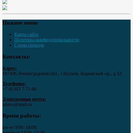
Нижнее меню
Карта сайта
Политика конфиденциальности
Схема проезда
Контакты:
Адрес:
187406 Ленинградская обл., г.Волхов, Кировский пр., д.32.
Телефоны:
+7 81363 7‑71-60
Электронная почта:
admvr@mail.ru
Время работы:
пн-чт 9:00–18:00,
перерыв 13:00–13:48;