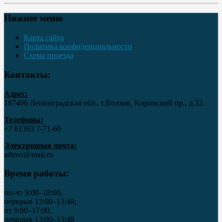
Нижнее меню
Карта сайта
Политика конфиденциальности
Схема проезда
Контакты:
Адрес:
187406 Ленинградская обл., г.Волхов, Кировский пр., д.32.
Телефоны:
+7 81363 7‑71-60
Электронная почта:
admvr@mail.ru
Время работы:
пн-чт 9:00–18:00,
перерыв 13:00–13:48;
пт 9:00–17:00,
перерыв 13:00–13:48