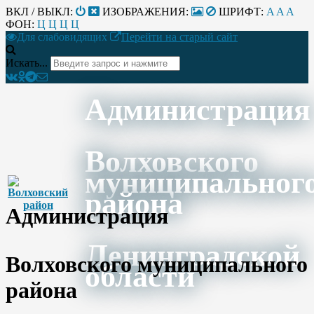
ВКЛ / ВЫКЛ:
ИЗОБРАЖЕНИЯ:
ШРИФТ:
A
A
A
ФОН:
Ц
Ц
Ц
Ц
Для слабовидящих
Перейти на старый сайт
Искать...
Администрация
Волховского
муниципальног
района
Администрация
Ленинградской
Волховского муниципального
области
района