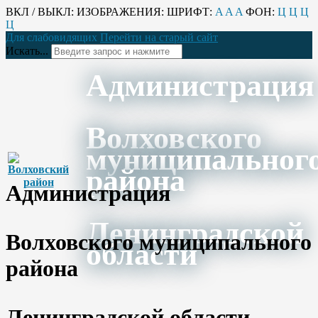
ВКЛ / ВЫКЛ:
ИЗОБРАЖЕНИЯ:
ШРИФТ:
A
A
A
ФОН:
Ц
Ц
Ц
Ц
Для слабовидящих
Перейти на старый сайт
Искать...
Администрация
Волховского
муниципальног
района
Администрация
Ленинградской
Волховского муниципального
области
района
Ленинградской области