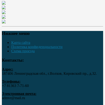
Нижнее меню
Карта сайта
Политика конфиденциальности
Схема проезда
Контакты:
Адрес:
187406 Ленинградская обл., г.Волхов, Кировский пр., д.32.
Телефоны:
+7 81363 7‑71-60
Электронная почта:
admvr@mail.ru