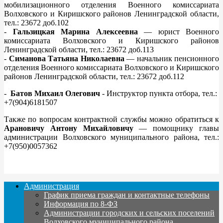
мобилизационного отделения Военного комиссариата
Волховского и Киришского районов Ленинградской области,
тел.: 23672 доб.102
-
Гальзицкая Марина Алексеевна
— юрист Военного
комиссариата Волховского и Киришского районов
Ленинградской области, тел.: 23672 доб.113
-
Симанова Татьяна Николаевна
— начальник пенсионного
отделения Военного комиссариата Волховского и Киришского
районов Ленинградской области, тел.: 23672 доб.112
-
Батов Михаил Олегович
- Инструктор пункта отбора, тел.:
+7(904)6181507
Также по вопросам контрактной службы можно обратиться к
Арановичу Антону Михайловичу
— помощнику главы
администрации Волховского муниципального района, тел.:
+7(950)0057362
Администрация
График приема граждан и контактные телефоны
Информация по 8-ФЗ
Администрации городских и сельских поселений
Волховского муниципального района