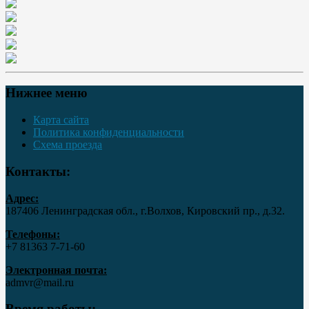
Нижнее меню
Карта сайта
Политика конфиденциальности
Схема проезда
Контакты:
Адрес:
187406 Ленинградская обл., г.Волхов, Кировский пр., д.32.
Телефоны:
+7 81363 7‑71-60
Электронная почта:
admvr@mail.ru
Время работы: