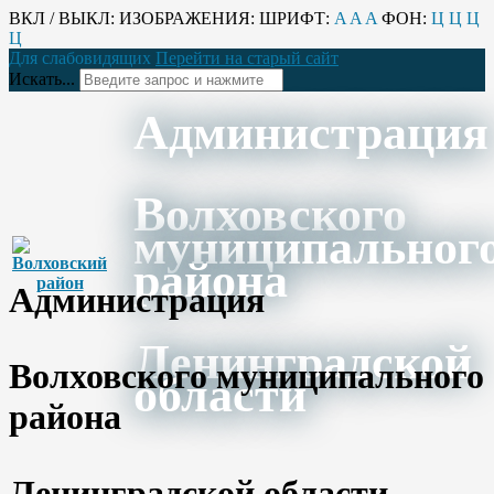
ВКЛ / ВЫКЛ:
ИЗОБРАЖЕНИЯ:
ШРИФТ:
A
A
A
ФОН:
Ц
Ц
Ц
Ц
Для слабовидящих
Перейти на старый сайт
Искать...
Администрация
Волховского
муниципальног
района
Администрация
Ленинградской
Волховского муниципального
области
района
Ленинградской области