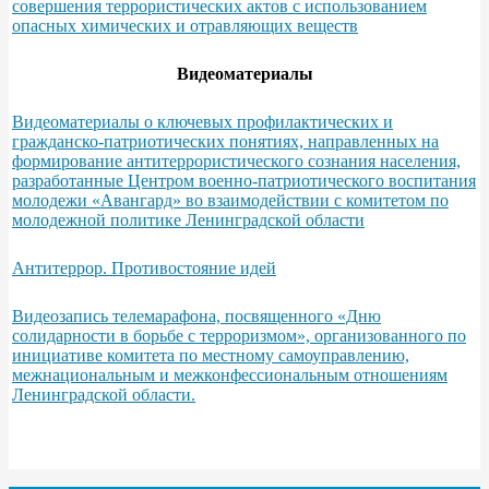
совершения террористических актов с использованием
опасных химических и отравляющих веществ
Видеоматериалы
Видеоматериалы о ключевых профилактических и
гражданско-патриотических понятиях, направленных на
формирование антитеррористического сознания населения,
разработанные Центром военно-патриотического воспитания
молодежи «Авангард» во взаимодействии с комитетом по
молодежной политике Ленинградской области
Антитеррор. Противостояние идей
Видеозапись телемарафона, посвященного «Дню
солидарности в борьбе с терроризмом», организованного по
инициативе комитета по местному самоуправлению,
межнациональным и межконфессиональным отношениям
Ленинградской области.