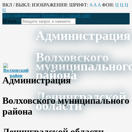
ВКЛ / ВЫКЛ:
ИЗОБРАЖЕНИЯ:
ШРИФТ:
A
A
A
ФОН:
Ц
Ц
Ц
Ц
Для слабовидящих
Перейти на старый сайт
Искать...
Администрация
Волховского
муниципальног
района
Администрация
Ленинградской
Волховского муниципального
области
района
Ленинградской области