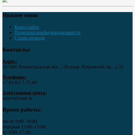
Нижнее меню
Карта сайта
Политика конфиденциальности
Схема проезда
Контакты:
Адрес:
187406 Ленинградская обл., г.Волхов, Кировский пр., д.32.
Телефоны:
+7 81363 7‑71-60
Электронная почта:
admvr@mail.ru
Время работы:
пн-чт 9:00–18:00,
перерыв 13:00–13:48;
пт 9:00–17:00,