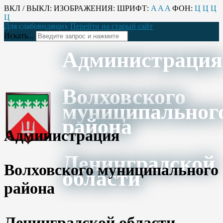
ВКЛ / ВЫКЛ:
ИЗОБРАЖЕНИЯ:
ШРИФТ:
A
A
A
ФОН:
Ц
Ц
Ц
Ц
Для слабовидящих
Перейти на старый сайт
Искать...
Администрация
Волховского
муниципальног
района
Администрация
Ленинградской
Волховского муниципального
области
района
Ленинградской области