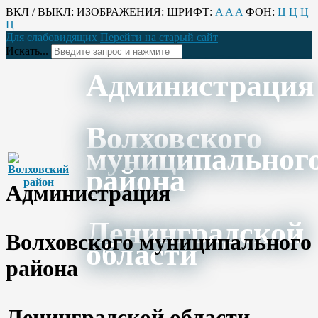
ВКЛ / ВЫКЛ:
ИЗОБРАЖЕНИЯ:
ШРИФТ:
A
A
A
ФОН:
Ц
Ц
Ц
Ц
Для слабовидящих
Перейти на старый сайт
Искать...
Администрация
Волховского
муниципальног
района
Администрация
Ленинградской
Волховского муниципального
области
района
Ленинградской области