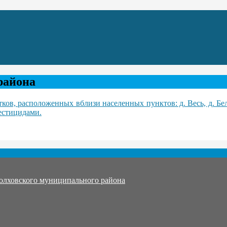
района
ков, расположенных вблизи населенных пунктов: д. Весь, д. Бе
естицидами.
олховского муниципального района