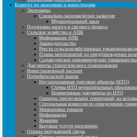
Комитет по экономике и инвестициям
Экономика
Социально-экономическое развитие
Муниципальный заказ
Поддержка малого и среднего бизнеса
Сельское хозяйство и АПК
Информация АПК
Законодательство
Реестр сельскохозяйственных товаропроизвод
Планы мероприятий по предупреждению воз
Садоводческие некоммерческие товарищества
Документы стратегического планирования
Инвестиционный паспорт
Потребительский рынок
Нестационарные торговые объекты (НТО)
Схемы НТО муниципальных образовани
Нормативные документы по НТО
Границы прилегающих территорий, на которы
Специальная комиссия по определению грани
Маркировка товаров
Информация
Ярмарки
Бытовые услуги населению
Охрана окружающей среды
Охрана окружающей среды