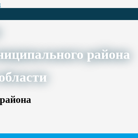
Ц
ниципального района
области
 района