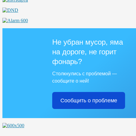
Не убран мусор, яма
на дороге, не горит
фонарь?
Столкнулись с проблемой —
сообщите о ней!
Сообщить о проблеме