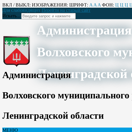
ВКЛ / ВЫКЛ:
ИЗОБРАЖЕНИЯ:
ШРИФТ:
A
A
A
ФОН:
Ц
Ц
Ц
Для слабовидящих
Перейти на старый сайт
Искать...
Администрация
Волховского му
Ленинградской 
Администрация
Волховского муниципального
Ленинградской области
МЕНЮ