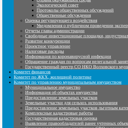
Экологический совет
Протоколы общественных обсуждений
Общественные обсуждения
Оценка регулирующего воздействия
Уведомления о публичном проведении экспер
Отчеты главы администрации
Свободные инвестиционные площадки, индустриал
Развитие конкуренции
Проектное управление
Налоговые расходы
Информация по коронавирусной инфекции
Обращение граждан по вопросам нелегальной заня
Государственный реестр СО НКО Волховского мун
Комитет финансов
Комитет по ЖКХ, жилищной политике
Комитет по управлению муниципальным имуществом
Муниципальное имущество
Информация об объектах имущества
Предоставление земельных участков
Земельные участки для сельхоз. использования
Предоставление земельных участков льготным кате
Комплексные кадастровые работы
Государственная кадастровая оценка
Выявление правообладателей ранее учтенных объе