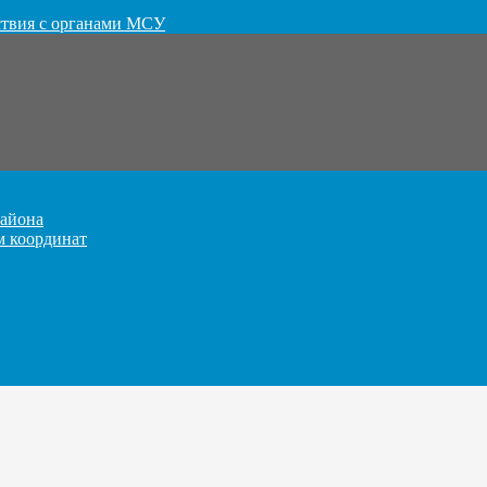
ствия с органами МСУ
айона
м координат