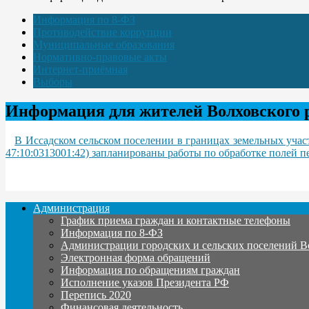
Информация по 8-ФЗ
Противодействие коррупции
Муниципальные образования
Нормативно-правовые акты
Интернет-приёмная
Выборы
Информация для жителей Волховского 
В Иссадском сельском поселении в границах земельных участ
47:10:0313001:42) запланированы работы по обработке полей п
Администрация
График приема граждан и контактные телефоны
Информация по 8-ФЗ
Администрации городских и сельских поселений В
Электронная форма обращений
Информация по обращениям граждан
Исполнение указов Президента РФ
Перепись 2020
Финансовая деятельность