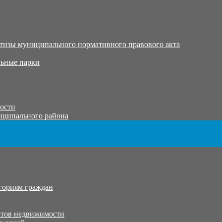
тизы муниципального нормативного правового акта
ьные парки
тости
иципального района
гориям граждан
ктов недвижимости