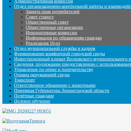
Административная комиссия
Отдел организационно-контрольной работы и взаимодей
Защита прав потребителей
Совет старост
Общественный совет
Общественные организации
Инициативные комиссии
Информация по обращениям граждан
Реализация 10-оз
Отдел муниципальной службы и кадров
Формирование комфортной городской среды
Инвестиционный климат Волховского муниципального р
Сведения, подлежащие предоставлению с использование
Управление по опеке и попечительству
Охрана окружающей среды
Транспорт
Ответственное обращение с животными
Приемная Губернатора Ленинградской области
Почётные граждане
Целевое обучение