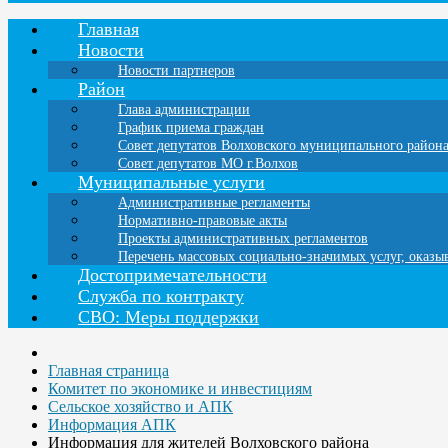
Главная
Новости
Новости партнеров
Район
Глава администрации
График приема граждан
Совет депутатов Волховского муниципального район
Совет депутатов МО г.Волхов
Муниципальные услуги
Административные регламенты
Нормативно-правовые акты
Проекты административных регламентов
Перечень массовых социально-значимых услуг, оказ
Достопримечательности
Служба по контракту
СВО: Меры поддержки
Главная страница
Комитет по экономике и инвестициям
Сельское хозяйство и АПК
Информация АПК
Информация для жителей Волховского района