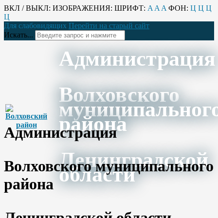
ВКЛ / ВЫКЛ:
ИЗОБРАЖЕНИЯ:
ШРИФТ:
A
A
A
ФОН:
Ц
Ц
Ц
Ц
Для слабовидящих
Перейти на старый сайт
Искать...
Администрация
Волховского
муниципальног
района
Администрация
Ленинградской
Волховского муниципального
области
района
Ленинградской области