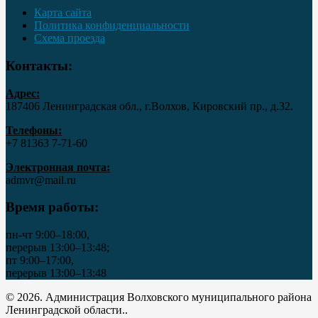
Карта сайта
Политика конфиденциальности
Схема проезда
Контакты:
Адрес:
187406 Ленинградская обл., г.Волхов, Кировский пр., д.32.
Телефоны:
+7 81363 7‑71-60
Электронная почта:
admvr@mail.ru
Время работы:
пн-чт 9:00–18:00,
перерыв 13:00–13:48;
пт 9:00–17:00,
перерыв 13:00–13:48
© 2026. Администрация Волховского муниципального района
Ленинградской области..