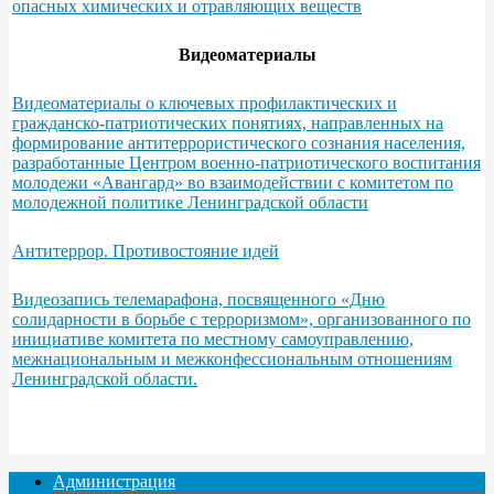
опасных химических и отравляющих веществ
Видеоматериалы
Видеоматериалы о ключевых профилактических и
гражданско-патриотических понятиях, направленных на
формирование антитеррористического сознания населения,
разработанные Центром военно-патриотического воспитания
молодежи «Авангард» во взаимодействии с комитетом по
молодежной политике Ленинградской области
Антитеррор. Противостояние идей
Видеозапись телемарафона, посвященного «Дню
солидарности в борьбе с терроризмом», организованного по
инициативе комитета по местному самоуправлению,
межнациональным и межконфессиональным отношениям
Ленинградской области.
Администрация