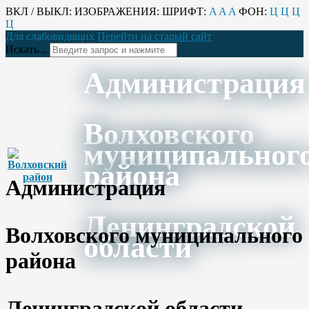
ВКЛ / ВЫКЛ:
ИЗОБРАЖЕНИЯ:
ШРИФТ:
A
A
A
ФОН:
Ц
Ц
Ц
Ц
Для слабовидящих
Перейти на старый сайт
Искать...
Администрация
Волховского
муниципальног
района
Администрация
Ленинградской
Волховского муниципального
области
района
Ленинградской области