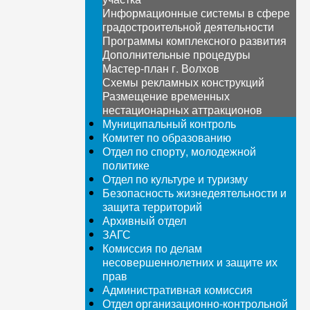
Информационные системы в сфере
градостроительной деятельности
Программы комплексного развития
Дополнительные процедуры
Мастер-план г. Волхов
Схемы рекламных конструкций
Размещение временных
нестационарных аттракционов
Муниципальный контроль
Комитет по образованию
Отдел по спорту, молодежной
политике
Отдел по культуре и туризму
Безопасность жизнедеятельности и
защита территорий
Архивный отдел
ЗАГС
Комиссия по делам
несовершеннолетних и защите их
прав
Административная комиссия
Отдел организационно-контрольной