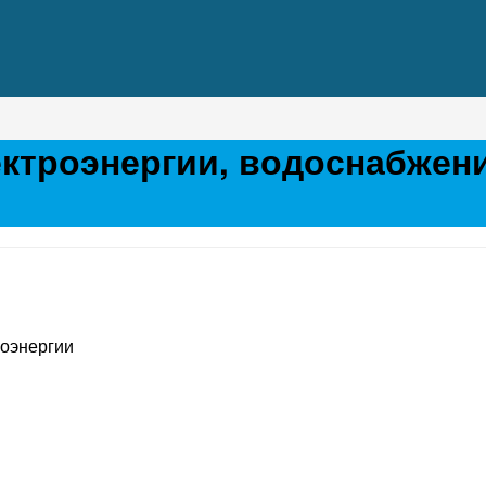
ктроэнергии, водоснабжени
оэнергии