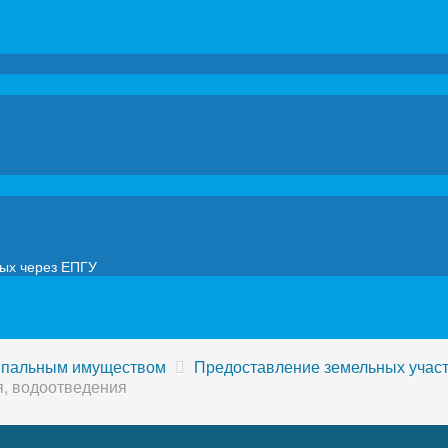
мых через ЕПГУ
ипальным имуществом
Предоставление земельных учас
я, водоотведения