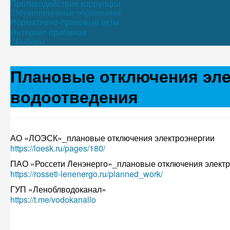
Противодействие коррупции
Муниципальные образования
Нормативно-правовые акты
Интернет-приёмная
Выборы
Плановые отключения эле
водоотведения
АО «ЛОЭСК»_плановые отключения электроэнергии
https://loesk.ru/pages/180/
ПАО «Россети Ленэнерго»_плановые отключения электр
https://rosseti-lenenergo.ru/planned_work/
ГУП «Леноблводоканал»
https://t.me/vodokanallo