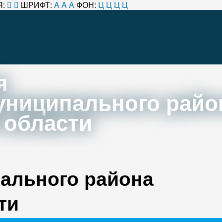
:
ШРИФТ:
A
A
A
ФОН:
Ц
Ц
Ц
Ц
я
униципального райо
 области
ального района
ти