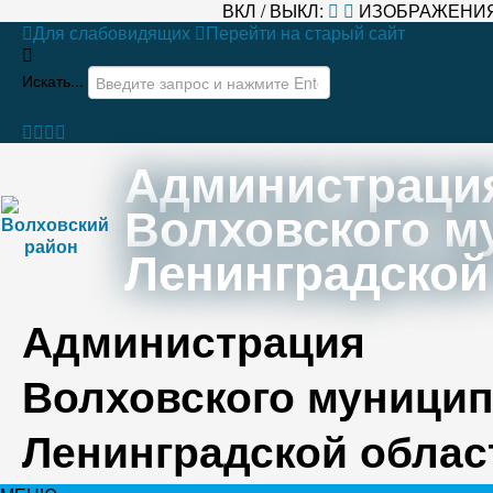
ВКЛ / ВЫКЛ:
ИЗОБРАЖЕНИЯ
Для слабовидящих
Перейти на старый сайт
Искать...
Администраци
Волховского м
Ленинградской
Администрация
Волховского муницип
Ленинградской облас